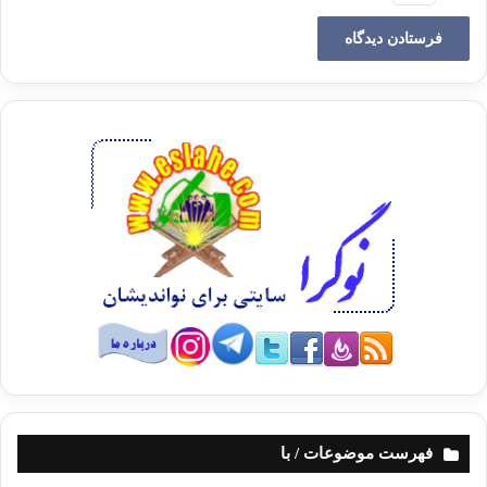
دو طرف، در بين گروهي از شاهدان، بر زبان جاري شود، تا هيچگونه پرده ابهام و
تاريكي در بر پا داشتن اين پيوند در ميان نماند، تا آنجا كه براي اعلان عمومي،
ميتوان از “طبل” هم استفاده كرد تا همه مطلع شوند.
ثالثا: اين عقد نكاح
بايد دايمي باشد! و اگر در قصد انسان اين باشد كه اين ازدواج موقتي است،
عقد منعقد
نميشود!. براي اينكه اين پيوند براي ايجاد راحتي و استقرار است و براي آن
است كه
هر دو طرف بتوانند يك زندگي سالمي داشته باشند و در سايه آن بناي زندگي
كنند.
براي آنكه اسلام محيط
خانه را، محيط مساعد و آماده اي براي تشكيل خانواده و تربيت كودك بسازد،
مخارج زن
را به عهده مرد گذاشته و اين امر را بر او واجب كرده است، تا به “مادر”
امكان كوشش كافي، وقت لازم، فراغت خاطر داده شود، و او بتواند “كودك”
اين جوجه كوچك را بزرگ كند و بتواند نظم داخلي خانه را آماده سازد و سرو
صورتي به
فهرست موضوعات / با
آن بدهد.