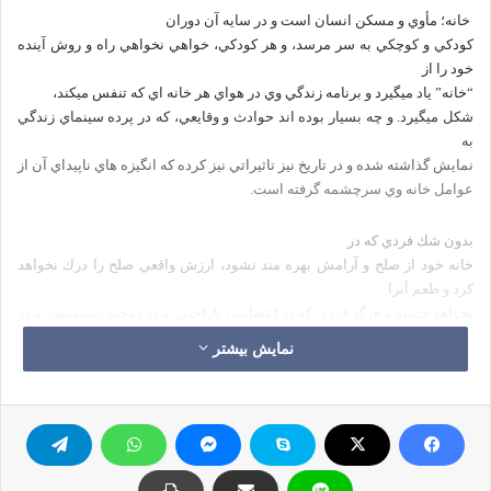
خانه؛ مأوي و مسكن انسان است و در سايه آن دوران
كودكي و كوچكي به سر مرسد، و هر كودكي، خواهي نخواهي راه و روش آينده
خود را از
“خانه” ياد ميگيرد و برنامه زندگي وي در هواي هر خانه اي كه تنفس ميكند،
شكل ميگيرد. و چه بسيار بوده اند حوادث و وقايعي، كه در پرده سينماي زندگي
به
نمايش گذاشته شده و در تاريخ نيز تاثيراتي نيز كرده كه انگيزه هاي ناپيداي آن از
عوامل خانه وي سرچشمه گرفته است.
بدون شك فردي كه در
خانه خود از صلح و آرامش بهره مند نشود، ارزش واقعي صلح را درك نخواهد
كرد و طعم آنرا
نخواهد چشيد و هرگز فردي كه در اعصابش ناراحتي، و در روحش تشويش، و در
جانش نگراني
نمایش بیشتر
است، هوادار صلح نخواهد بود.
اسلام، به موازات توجه
به روح و درون فرد و….و محيط اجتماع بين المللي، ميكوشد كه بذر صلح را در
خانه
بپاشد و ريشه آنرا در آنجا محكم سازد زيرا همه آنها به مثابه زنجير بهم پيوسته