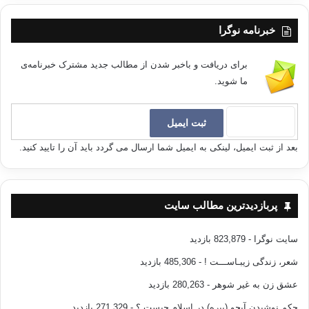
بيرون رفتن زن براي
خبرنامه نوگرا
كار و براي بدست آوردن معاش شكست دردناكي براي خانه است كه البته در
صورت ضرورت و
برای دریافت و باخبر شدن از مطالب جدید مشترک خبرنامه‌ی
ناچار بايد بدان تن در داد، ولي در روزگاري كه نيازمنديهاي ضروري براي آن
ما شوید.
نباشد و
مردم بتوانند از آن پرهيز و دوري كنند، و در عين حال از روي تقليد بدان تن در
دهند…
اين انجماد و لعنتي است كه دلها و عقلها و وجدانها در دوران گمراهي و ماديگري
بعد از ثبت ایمیل، لینکی به ایمیل شما ارسال می گردد باید آن را تایید کنید.
و سرنگوني
و سقوط، بدان دچار ميشوند!؟
پربازدیدترین مطالب سایت
سایت نوگرا
- 823,879 بازدید
شعر، زندگی زیبـاســـت !
- 485,306 بازدید
مسئوليت كارها؟
عشق زن به غیر شوهر
- 280,263 بازدید
در راه استقرا كامل و برقراري
حکم نوشیدن آبجو (بیره) در اسلام چیست ؟
- 271,329 بازدید