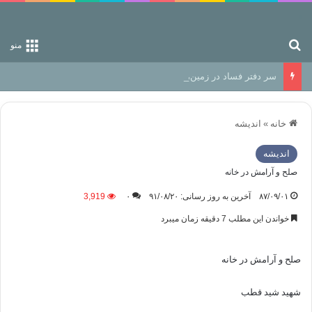
جستجو برای
منو
سر دفتر فساد در زمین‌، دوری وکناره‌گیری از راه خداست‌!
خانه
»
اندیشه
اندیشه
صلح و آرامش در خانه
۸۷/۰۹/۰۱
آخرین به روز رسانی: ۹۱/۰۸/۲۰
۰
3,919
خواندن این مطلب 7 دقیقه زمان میبرد
صلح و آرامش در خانه
شهید شید قطب