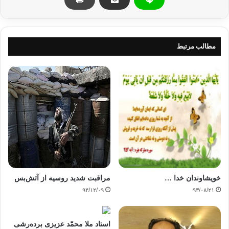
اي
هستند كه در بين آنان اتحاد و پيوند ناگسستني وجود دارد.
پيوند مقدس
مطالب مرتبط
اسلام نخست رابطه
خانوادگي و داخلي را به صورت روشن و درخشاني تصوير ميكند كه از آن اشعه:
مهرباني،
عاطفه، محبت و همكاري ميتابد و بوي عطر مي آيد:
روم 21 از جمله آيه
هاي وي اين است كه برايتان از خودتان همسران آفريده، تا بدانها آرام گيريد و
در
ميان شما دوستي و مهرباني نهاد.
خویشاوندان خدا …
مراقبت شدید روسیه از آتش‌بس
بقره 187آنها پوشش
۹۴/۱۲/۰۹
۹۳/۰۸/۲۱
شمايند و شما پوشش آنهاييد…
پس اين پيوند مقدس
استاد ملا محمّد عزیزی برده‌رشی