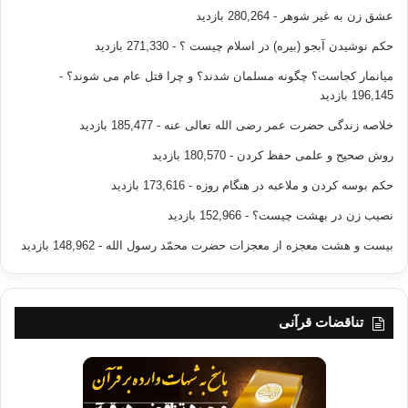
پیداست در اجتهاد و استنباطهای فردی درصد خطای اجتهادی بر عکس شورا به
عشق زن به غیر شوهر
- 280,264 بازدید
حداکثر ممکن
حکم نوشیدن آبجو (بیره) در اسلام چیست ؟
- 271,330 بازدید
خواهد رسید و حکم مجتهدان منفرد به عنوان حکم خدا در نظر گرفته نمی‌شود؛
و هیچگاه
میانمار کجاست؟ چگونه مسلمان شدند؟ و چرا قتل عام می شوند؟
-
بر هیچ کسی حجت نخواهد بود، تنها در صورت نبود شورا و اضطرار است که از
196,145 بازدید
اجتهادات
خلاصه زندگی حضرت عمر رضی الله تعالی عنه
- 185,477 بازدید
فردی پیروی خواهد شد. سخن آخر اینکه شورا تنها راه دوری جستن از تفرق و
پراکندگی
روش صحیح و علمی حفظ کردن
- 180,570 بازدید
در دین است و یگانه وسیله‌ای است که با آن دین خدا اقامه می‌شود و بر تک تک
حکم بوسه کردن و ملاعبه در هنگام روزه
- 173,616 بازدید
مسلمانان است که زمینه‌ی اجرای شورا را از همان خانواده که کوچکترین
هسته‌ی اجتماع
نصیب زن در بهشت چیست؟
- 152,966 بازدید
است آغاز نموده و آنرا به سطوح مختلف مدیریتی جامعه و سیاست نیز تسری
بیست و هشت معجزه از معجزات حضرت محمّد رسول الله
- 148,962 بازدید
دهند و گرنه
در فردای قیامت در برابر خدای رحمان عذری نخواهند داشت.
تناقضات قرآنی
متن اصلی مقاله
شورا از لوازم فطرت