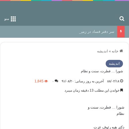
جستجو برای
منو
سر دفتر فساد در زمین‌، دوری وکناره‌گیری از راه خداست‌!
خانه
»
اندیشه
اندیشه
شورا … فطرت، سنت و نظام
۸۸/۰۲/۱۸
آخرین به روز رسانی: ۹۱/۰۸/۲۰
۰
1,845
خواندن این مطلب 13 دقیقه زمان میبرد
شورا … فطرت، سنت و
نظام
دکتر هبه‌ رئوف عزت