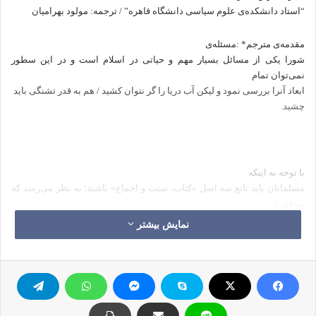
“استاد دانشکده‌ی علوم سیاسی دانشگاه‌ قاهره‌” / ترجمه‌: مولود بهرامیان
مقدمه‌ی مترجم* :مسئله‌ی
شورا یکی از مسائل بسیار مهم و حیاتی در اسلام است و در این سطور
نمی‌توان تمام
ابعاد آنرا بررسی نمود و لیکن آب دریا را گر نتوان کشید / هم به قدر تشنگی باید
چشید.
با توجه به اینکه
مسلمانان باید تابع سه اصل «کتاب، سنت و اجماع» باشند؛ به نظر می‌رسد که
منظور از
اجماع همان شورا است. لفظ شورا از شوار به معنای متاع و کالای نمایان است
نمایش بیشتر
و مراد
از شورا، با گقت‌وگو رأی نمایان (یعنی مبرهن و صائب) را استنباط و استخراج
کردن
است. در سوره‌ی شورا بعد از بیان شرک و ظلم گروهی از زمینیان و گران بودن
دعوت به
اقامه‌ی دین و عدم تفرق بر ایشان و مبتنی بودن تفرقشان بر یگانه اساس بغی