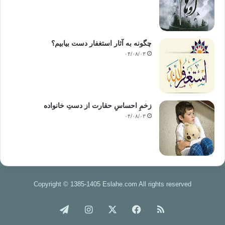
و در حالی‌که‌ احکام
امامت یا آنچه‌ ” فقه‌ خلافت” نامیده‌ می‌شود و تنها موضوع محوری است که‌
در نوشته‌های سیاسی اسلامی در زمانهای طولانی از آن سخن رفته است، فقه‌
چگونه به آثار استغفار دست بیابیم؟
خلافت
۰۴/۰۸/۰۳
حاکمان یا فقه نظام حکومت باید به‌ عنوان شاخه‌ای از «فقه‌ شورا» بررسی
شود. زیرا
شورا اصل و جوهر خلافت امت است. ولی خلافت خلفا و حکومت حاکمان فرع
بر این اصل
زخمِ احساسِ حقارت از دستِ خانواده
است. از این رو فقه‌ خلافت در عصر ما باید به‌ شورا یا به عبارت دقیق‌تر به‌
۰۴/۰۸/۰۳
قدرت
امت باز‌گردد. و بر اساس بیعت آزاد‌ یا بیعت مبتنی بر قرارداد که‌ به‌ امت امکان و
فرصت نظارت و محاسبه‌ی حاکمان را می‌دهد؛ در نتیجه‌ شورا در مقامی عالی‌تر
از دولت
قرار دارد.
Copyright © 1385-1405 Eslahe.com All rights reserved
در زمینه‌ی واجب بودن
شورا اختلاف نظر وجود دارد، گروهی آنرا واجب دانسته‌اند در حالی‌که‌ دیگران بر
خوراک
فیس
X
اینستاگرام
تلگرام
جایز بودن آن تأکید کرده‌اند. همچنین درباره‌ی نحوه‌ی التزام به شورا – یعنی
وجوب