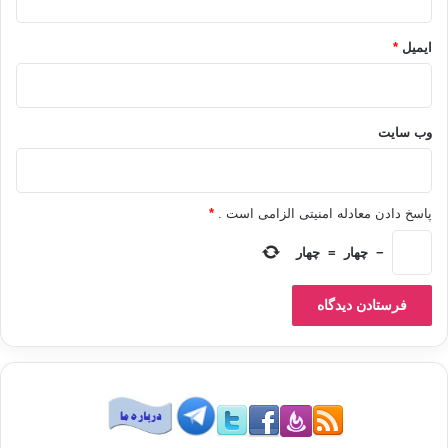
2- أهداف صغرى جزئية مرحلية.
ولا بد أن تكون الأهداف الصغرى خادمةً للأهداف الكبرى، ودائرة في فلكها،
ایمیل
*
ووسيلة لها، وطريقًا للوصول إليها.
وهذه هي بعض الأفكار التي تساعد الإنسان على تحديد أهدافه المشروعة:
1- حذار أن تعود نفسك على القيام بأعمال لا هدف لها.
وب‌ سایت
2- عند تحديد الأهداف يجب مراعاة الإمكانات المتاحة والمتوقعة، ثم تحديد
الأهداف على مقدارها؛ فلا تكون الأهداف خيالية في طموحها بينما الإمكانات
المعدة لها أو تلك التي يمكن إعدادها متواضعة جدًّا، أي أن يكون الهدف ممكنَ
پاسخ دادن معادله امنیتی الزامی است .
*
الحصول والتحقيق.
−
چهار
=
چهار
3- يجب أن يكون الهدف الذي تسعى لتحقيقه مناسبًا للزمن الذي قدرته
لإنجازه.
4- يجب أن يكون محددًا واضحًا لا غموض فيه ولا لبس؛ لأن عدم تحديد الهدف
أو عدم وضوحه يجعل الإنسان غير قادر على الوصول إلى ما يريد أو عدم
معرفة ما يريد.
5- من شروط تحقق الأهداف وضع خطة عملية للوصول إليها؛ فالهدف مهما
كان عظيمًا وممكنًا ومشروعًا ومحددًا ما لم يبين سبيل الوصول إليه يبقى
أفكارًا وآمالاً فقط، أما تحققه في الواقع فلا بد له من خطة توصل إليه.