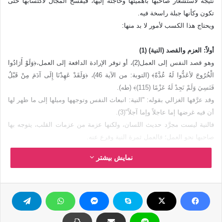
نتيجة لاستشعار صاحبها بأهميتها وحاجته إليها، فيفسح المجال لاكتسابها حتى
تكون وكأنها جبلة راسخة فيه.
ويحتاج هذا الكسب لأمور لا بد منها:
أولاً: العزم والقصد (النية) (1)
وهو قصد النفس إلى العمل(2)، أو توفر الإرادة الدافعة إلى العمل،﴿وَلَوْ أَرَادُوا
الْخُرُوجَ لأعَدُّوا لَهُ عُدَّةً﴾ (التوبة: من الآية 46)، ﴿وَلَقَدْ عَهِدْنَا إِلَى آدَمَ مِنْ قَبْلُ
فَنَسِيَ وَلَمْ نَجِدْ لَهُ عَزْمًا (115)﴾ (طه).
وقد عرَّفها الغزالي بقوله: "النية: انبعاث النفس وتوجهها وميلها إلى ما ظهر لها
أن فيه غرضها إما عاجلاً وإما آجلاً"(3).
فالنية ليست مجرَّد حديث اللسان، ولكنها عزمة من عزمات القلب، يتوجه بها
صاحبها نحو العمل؛ فالعمل ثمرة النية وفرع عنه.
نمایش بیشتر
والمسلم الفطن يستحضر لكل عمل نية، ويجاهد نفسه لكي تكون هذه النية
خالصة لله لا مدخل للهوى أو الشيطان فيها، "فإن كنت من أولي العزم والنهى،
ولم تكن من المغترّين فانظر لنفسك الآن، ودقق الحساب على نفسك قبل أن
يدقق عليك، وراقب أحوالك، ولا تسكن ولا تتحرك ما لم تتأمل أولاً أنك لمَ
تتحرك؟ وماذا تقصد؟ وما الذي تنال به من الدنيا؟ وما الذي يفوتك من الآخرة؟