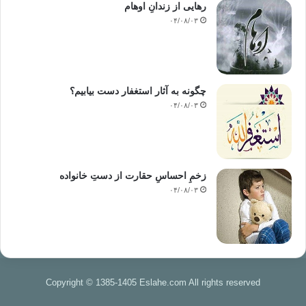
رهایی از زندانِ اوهام
العمل… إلخ.
۰۴/۰۸/۰۳
فبادر- أيها الأخ الحبيب- إلى الاشتراك في هذه الأعمال ومتابعتها لتتعلم فتعمل
وتعلم غيرك.
4- ادع الآخرين
چگونه به آثار استغفار دست بیابیم؟
إذا أردت أن تكون إيجابيًّا فادع من تتوسم فيه الخير إلى أن يكون إيجابيًّا،
۰۴/۰۸/۰۳
فنشر هذه الصفة في المجتمع المحيط بك يحافظ عليك أنت شخصيًّا، وعندها
يكون قد تم التوسع رأسيًّا وأفقيًّا، وذلك بانتشار هذه الصفة بين أكبر عددٍ من
الناس، وتعمقها كذلك فيك عن طريق ممارستها، فالأقوال النظرية لا تصنع
الواقع ما لم تترجم إلى أفعال.
زخمِ احساسِ حقارت از دستِ خانواده
وتتم الدعوة للإيجابية عن طريق إعطاء دورات فيها، وفي أهميتها، وكيفية
۰۴/۰۸/۰۳
ممارستها، والعوامل المترتبة عليها، وكذلك عن طريق حلقات الدروس، أو
المجلات.. إلخ.
وإذا لم تستطع استخدام هذه الوسائل في نشرها فعليك بدعوة الأفراد إليها
فرديًّا عن طريق المصاحبة والمخالطة.
وفي أثناء الدعوة للإيجابية تلمس الشخصيات المحورية المؤثرة التي إن
Copyright © 1385-1405 Eslahe.com All rights reserved
أحدثْت فيها تغييرًا تجد أثر ذلك على جميع المحيطين بها.
5- إنشاء محاضن لهذه الصفة