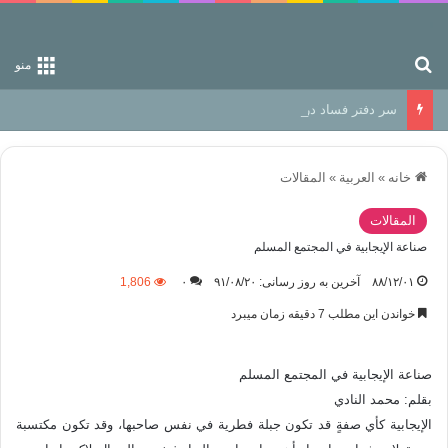
جستجو برای
منو
سر دفتر فساد در زمین‌، دوری وکناره‌گیری از راه خداست‌!
خانه
»
العربیة
»
المقالات
المقالات
صناعة الإيجابية في المجتمع المسلم
۸۸/۱۲/۰۱
آخرین به روز رسانی: ۹۱/۰۸/۲۰
۰
1,806
خواندن این مطلب 7 دقیقه زمان میبرد
صناعة الإيجابية في المجتمع المسلم
بقلم: محمد النادي
الإيجابية كأي صفةٍ قد تكون جبلة فطرية في نفس صاحبها، وقد تكون مكتسبة