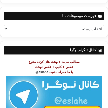
فهرست موضوعات / با
ف
ه
ر
س
ت
کانال تلگرام نوگرا
م
و
مطالب سایت +نوشته های کوتاه متنوع
ض
عکس + کلیپ + عکس نوشته
و
با ما همراه باشید.
eslahe@
ع
ا
ت
/
ب
ا