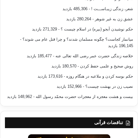
شعر، زندگی زیبـاســـت !
- 485,306 بازدید
عشق زن به غیر شوهر
- 280,264 بازدید
حکم نوشیدن آبجو (بیره) در اسلام چیست ؟
- 271,329 بازدید
میانمار کجاست؟ چگونه مسلمان شدند؟ و چرا قتل عام می شوند؟
-
196,145 بازدید
خلاصه زندگی حضرت عمر رضی الله تعالی عنه
- 185,477 بازدید
روش صحیح و علمی حفظ کردن
- 180,570 بازدید
حکم بوسه کردن و ملاعبه در هنگام روزه
- 173,616 بازدید
نصیب زن در بهشت چیست؟
- 152,966 بازدید
بیست و هشت معجزه از معجزات حضرت محمّد رسول الله
- 148,962 بازدید
تناقضات قرآنی