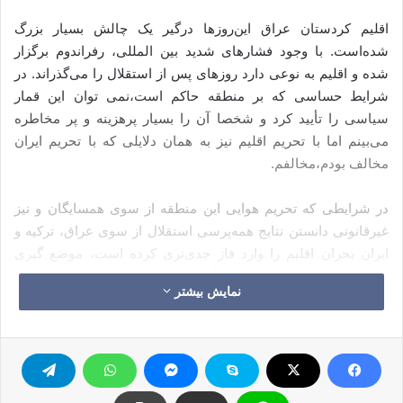
اقلیم کردستان عراق این‌روزها درگیر یک چالش بسیار بزرگ
شده‌است. با وجود فشارهای شدید بین المللی، رفراندوم برگزار
شده و اقلیم به نوعی دارد روزهای پس از استقلال را می‌گذراند. در
شرایط حساسی که بر منطقه حاکم است،نمی توان این قمار
سیاسی را تأیید کرد و شخصا آن را بسیار پرهزینه و پر مخاطره
می‌بینم اما با تحریم اقلیم نیز به همان دلایلی که با تحریم ایران
مخالف بودم،مخالفم.
در شرایطی که تحریم هوایی این منطقه از سوی همسایگان و نیز
غیرقانونی دانستن نتایج همه‌پرسی استقلال از سوی عراق، ترکیه و
ایران بحران اقلیم را وارد فاز جدی‌تری کرده است، موضع گیری
درباره تحریم اقلیم کردستان،آزمون سختی برای جامعه مدنی و
نمایش بیشتر
مطبوعات آزادی خواه ایران خواهد بود.
وقتی تحریم‌های ناجوانمردانه علیه ایران شدت گرفت، جامعه مدنی
ایران یک صدا به پا خاست و فریاد اعتراض مردم ایران را به گوش
جهان رساند.