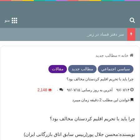
جستجو برای
منو
سر دفتر فساد در زمین‌، دوری وکناره‌گیری از راه خداست‌!
خانه
»
مطالب جدید
سياسي اجتماعي
مطالب جدید
مقالات
چرا باید با تحریم اقلیم کردستان مخالف بود؟
۹۶/۰۷/۱۴
آخرین به روز رسانی: ۹۶/۰۷/۱۵
۰
2,148
خواندن این مطلب 2 دقیقه زمان میبرد
چرا باید با تحریم اقلیم کردستان مخالف بود؟
نویسنده:‌محسن جلال پور(رییس سابق اتاق بازرگانی ایران)