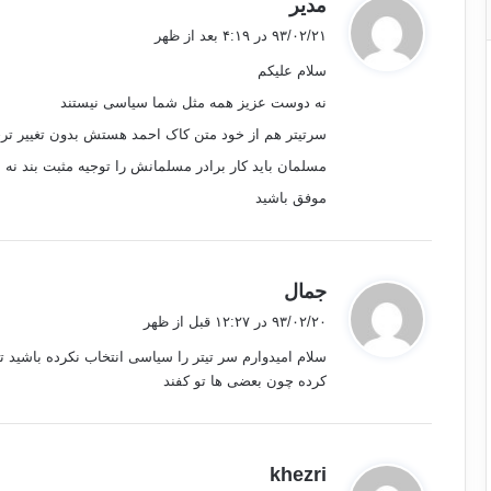
گ
مدیر
ف
۹۳/۰۲/۲۱ در ۴:۱۹ بعد از ظهر
ت
سلام علیکم
:
نه دوست عزیز همه مثل شما سیاسی نیستند
سرتیتر هم از خود متن کاک احمد هستش بدون تغییر ت
مسلمان باید کار برادر مسلمانش را توجیه مثبت بند نه 
موفق باشید
گ
جمال
ف
۹۳/۰۲/۲۰ در ۱۲:۲۷ قبل از ظهر
ت
سلام امیدوارم سر تیتر را سیاسی انتخاب نکرده باشید ت
:
کرده چون بعضی ها تو کفند
گ
khezri