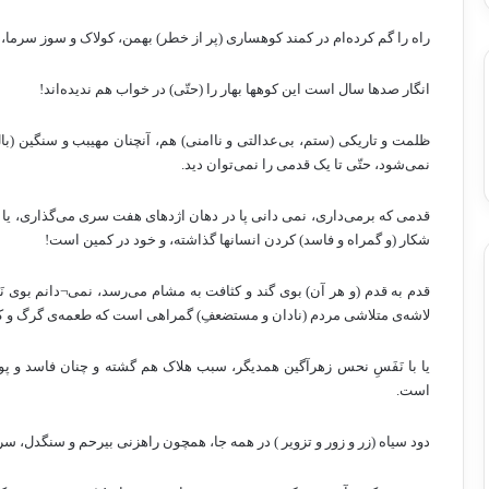
راه را گم کرده‌ام در کمند کوهساری (پر از خطر) بهمن، کولاک و سوز سرما، پ
انگار صدها سال است این کوهها بهار را (حتّی) در خواب هم ندیده‌اند!
ظلمت و تاریکی (ستم، بی‌عدالتی و ناامنی) هم، آنچنان مهیبب و سنگین (ب
نمی‌شود، حتّی تا یک قدمی را نمی‌توان دید.
قدمی که برمی‌داری، نمی دانی پا در دهان اژدهای هفت سری می‌گذاری، یا 
شکار (و گمراه و فاسد) کردن انسانها گذاشته، و خود در کمین است!
قدم به قدم (و هر آن) بوی گند و کثافت به مشام می‌رسد، نمی¬دانم بوی نَ
لاشه‌ی متلاشی مردم (نادان و مستضعفِ) گمراهی است که طعمه‌ی گرگ و کفت
یا با نَفَسِ نحس زهرآگین همدیگر، سبب هلاک هم گشته و چنان فاسد و پوسید
است.
دود سیاه (زر و زور و تزویر ) در همه جا، همچون راهزنی بیرحم و سنگدل، سر