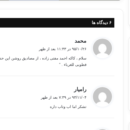
‫۶ دیدگاه ها
گ
محمد
ف
۹۵/۱۰/۲۶ در ۱۱:۴۳ بعد از ظهر
ت
سلام ، کاکه احمد مفتی زاده ، از مصادیق روشن این حدی
:
فطوبی للغرباء . “
گ
رامیار
ف
۹۳/۱۱/۰۴ در ۷:۳۹ بعد از ظهر
ت
تشکر اما اب وتاب داره
: