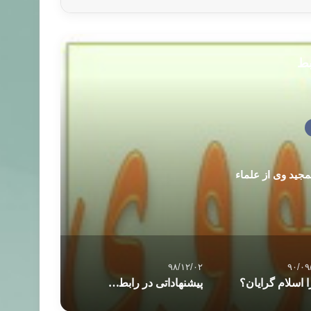
بط
تمجید وی از علماء
۹۸/۱۲/۰۲
۹۰/۰۹
 اسلام گرایان؟
پیشنهاداتی در رابطه با استفاده از احادیث برای افرادی که با احادیث سروکار دارند