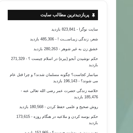
پربازدیدترین مطالب سایت
سایت نوگرا
- 823,841 بازدید
شعر، زندگی زیبـاســـت !
- 485,306 بازدید
عشق زن به غیر شوهر
- 280,263 بازدید
سياسي اجتماعي
حکم نوشیدن آبجو (بیره) در اسلام چیست ؟
- 271,329
بازدید
۸۶/۱۱/۰۳
ت پارلمانی هدایت شده
میانمار کجاست؟ چگونه مسلمان شدند؟ و چرا قتل عام
می شوند؟
- 196,143 بازدید
خلاصه زندگی حضرت عمر رضی الله تعالی عنه
-
185,476 بازدید
روش صحیح و علمی حفظ کردن
- 180,568 بازدید
حکم بوسه کردن و ملاعبه در هنگام روزه
- 173,615
بازدید
نصیب زن در بهشت چیست؟
- 152,965 بازدید