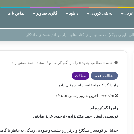
ربی
به شی کوردی
دانلود
گالری تصاویر
تماس با ما
ن‌، دوری وکناره‌گیری از راه خداست‌!
خانه
»
مطالب جدید
»
راه را گم کرده ام ! استاد احمد مفتی زاده
مطالب جدید
مقالات
راه را گم کرده ام ! استاد احمد مفتی زاده
۹۳/۰۱/۲۵
آخرین به روز رسانی: ۰۲/۱۱/۱۵
راه را گم کرده ام !
نویسنده: استاد احمد مفتی‌زاده /
ترجمه: عزیز صادقی
خدایا! در کوهسار سنگلاخ و پرفراز و نشیب و طولانی زندگی به خاطر ناآگاهی و