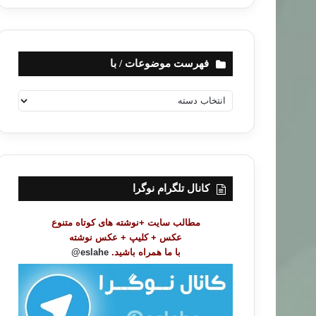
فهرست موضوعات / با
ف
ه
ر
س
ت
م
و
کانال تلگرام نوگرا
ض
و
مطالب سایت +نوشته های کوتاه متنوع
ع
عکس + کلیپ + عکس نوشته
ا
با ما همراه باشید.
eslahe@
ت
/
ب
ا