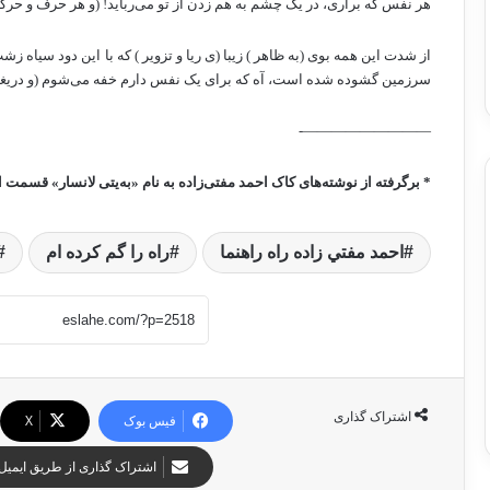
هر نفس که برآری، در یک چشم به هم زدن از تو می‌رباید! (و هر حرف و حرکت
از شدت این همه بوی (به ظاهر ) زیبا (ی ریا و تزویر ) که با این دود سیاه 
سرزمین گشوده شده است، آه که برای یک نفس دارم خفه می‌شوم (و دریغا 
—————————-
* برگرفته از نوشته‌های کاک احمد مفتی‌زاده به نام «به‌یتی لانسار» قسمت 
احمد مفتي زاده راه راهنما
راه را گم كرده ام
اشتراک گذاری
فیس بوک
X
اشتراک گذاری از طریق ایمیل