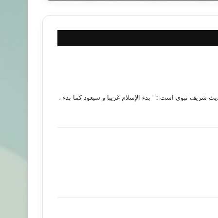
ث شریف نبوی است : ” بدء الإسلام غریبا و سیعود کما بدء ،