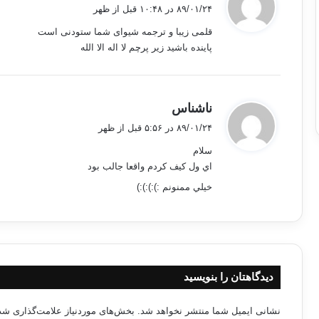
ف
۸۹/۰۱/۲۴ در ۱۰:۴۸ قبل از ظهر
ت
قلمی زیبا و ترجمه شیوای شما ستودنی است
:
پاینده باشید زیر پرچم لا اله الا الله
گ
ناشناس
ف
۸۹/۰۱/۲۴ در ۵:۵۶ قبل از ظهر
ت
سلام
:
اي ول كيف كردم واقعا جالب بود
خيلي ممنونم :):):):)
دیدگاهتان را بنویسید
نشانی ایمیل شما منتشر نخواهد شد.
بخش‌های موردنیاز علامت‌گذاری شده