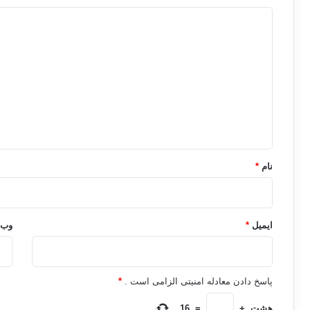
د
ی
د
گ
ا
ه
*
نام
*
ایمیل
*
وب‌
پاسخ دادن معادله امنیتی الزامی است .
*
هشت
+
=
16