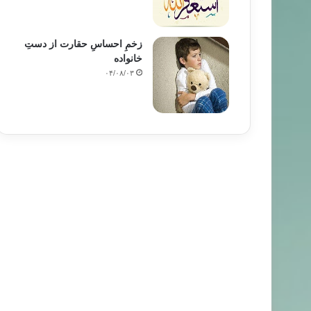
زخمِ احساسِ حقارت از دستِ
خانواده
۰۴/۰۸/۰۳