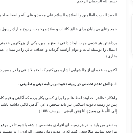
بسم الله الرحمان الرحيم
الحمد لله رب العالمين و الصلاة و السلام علي محمد و علي آله و اصحابه اجم
حمد وثناي بي پايان براي خالق كائنات و صلاة و رحمت بر روح مبارك رسول
برداشتن هر قدمي جهت ايجاد داعي ناصح و امين، يكي از بزرگترين خدمتي
اعمال را بوسيله ثبات و دوام آراسته گرداند و اهداف عالي را در ميدان عمل به اهتزاز در آو
بخاري)
اكنون به عده اي از چالشهايي اشاره مي كنيم كه احتمالا داعي را در مسير د
1- چالش :عدم تخصص در زمينه دعوت و برنامه ديني و تطبيقي .
راهكار : ظاهرا خداوند لفظ عالم را براي كسي بكار برده كه آگاهي و فهم ك
پس در زمينه دعوت اسلامي نيز بايد شخص داعي آگاهي كافي داشته باشد و در زم
إِلَى اللَّهِ عَلَى بَصِيرَةٍ أَنَا وَمَنِ اتَّبَعَنِي – يوسف /108 )
به نظر من بايد ما در هر زمينه اي افرادي متخصص داشته باشيم تا در موقع 
مراجعه نماييم مثلا سعي كنيم كه در مدت زمان معيني افرادي را در تفسير وا