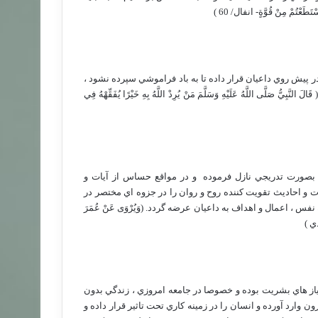
ُمْ مِنْ قُوَّةٍ- انفال/ 60 )
 پيش روي داعيان قرار داده تا به باد فراموشي سپرده نشود ،
ى اللَّهُ عَلَيْهِ وَسَلَّمَ مَنْ يُرِدْ اللَّهُ بِهِ خَيْرًا يُفَقِّهْهُ فِي
ا بصورت تدريجي نازل فرموده
و در مواقع حساس از آيات و
 و احاديث تقويت كننده روح و روان را در جزوه اي مختصر در
 اعمال و اهداف به داعيان عرضه گردد. (وَيُرْوَى عَنْ عُمَرَ
مذي )
نياز هاي بشريت بوده و خصوصا در جامعه امروزي ، زندگي بدون
وارد آورده و انسان را در زمينه كاري تحت تاثير قرار داده و