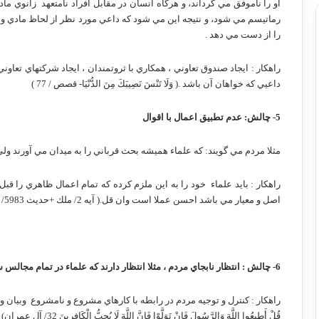
او را ناموفق مي گرداند، و هرگاه انسان در مقابل افراد نامتعهد
زانوي ماد
رماتيسم مي شود، و نتيجه اين مي شود كه داعي مورد نظر از لحاظ مادي و 
را از دست مي دهد .
راهكار : ايجاد صندوق تعاوني ، همكاري با ثروتمندان ، ايجاد شركتهاي تعاو
داعيي كه خواهان آن باشد .( وَلَا تَنْسَ نَصِيبَكَ مِنَ الدُّنْيَا- قصص / 77 )
5- چالش: عدم تطبيق اعمال با اقوال
مثلا مردم مي گويند: كه علماء هميشه بحث قرباني را به ميدان مي آورند ول
راهكار : بايد علماء
خود را به اين ملزم كرده كه تمام اعمال ظاهري را قبل 
اصل و معيار مي باشد احسن عملا است وان قل.( آيه 2/ ملك +حديث 5983/ بخاري )
6- چالش : انتظار نابجاي مردم ، مثلا انتظار دارند كه علماء در تمام مجالس سنتي و بدعتي
راهكار : كنترل و توجيه مردم در رابطه با كارهاي مشروع و نامشروع
وبيان و
قُلْ أَطِيعُوا اللَّهَ وَالرَّسُولَ فَإِنْ تَوَلَّوْا فَإِنَّ اللَّهَ لَا يُحِبُّ الْكَافِرِينَ 32/ آل عمران)