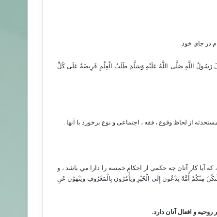
م در جاي خود.
َسُولُ اللَّهِ صَلَّى اللَّهُ عَلَيْهِ وَسَلَّمَ طَلَبُ الْعِلْمِ فَرِيضَةٌ عَلَى كُلِّ
ه از لحاظ وقوع ، فقه ، اجتماعی و نوع برخورد با آنها .
 كه آيا كار آنان چه حكمي از احكام خمسه را دارا مي باشد ، و
ةٌ يَدْعُونَ إِلَى الْخَيْرِ وَيَأْمُرُونَ بِالْمَعْرُوفِ وَيَنْهَوْنَ عَنِ