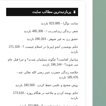
پربازدیدترین مطالب سایت
سایت نوگرا
- 823,885 بازدید
شعر، زندگی زیبـاســـت !
- 485,306 بازدید
عشق زن به غیر شوهر
- 280,263 بازدید
حکم نوشیدن آبجو (بیره) در اسلام چیست ؟
- 271,329
بازدید
میانمار کجاست؟ چگونه مسلمان شدند؟ و چرا قتل عام
می شوند؟
- 196,144 بازدید
خلاصه زندگی حضرت عمر رضی الله تعالی عنه
-
185,476 بازدید
روش صحیح و علمی حفظ کردن
- 180,569 بازدید
حکم بوسه کردن و ملاعبه در هنگام روزه
- 173,616
بازدید
نصیب زن در بهشت چیست؟
- 152,965 بازدید