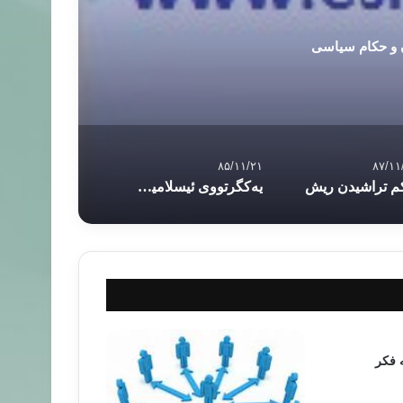
ن و حکام سیاسی
۸۵/۱۱/۲۱
۸۷/۱۱
م تراشیدن ریش
یه‌کگرتووى ئیسلامیى کوردستان
 فکر