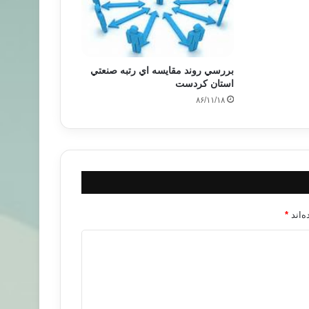
بررسي روند مقايسه اي رتبه صنعتي
استان كردست
۸۶/۱۱/۱۸
‌اند
*