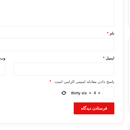
ا
ه
*
نام
*
ایمیل
*
وب‌
پاسخ دادن معادله امنیتی الزامی است .
*
thirty six
=
4
×