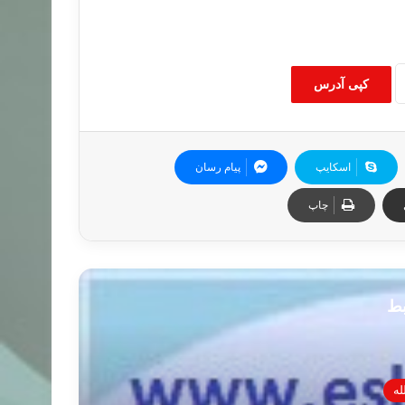
کپی آدرس
اسکایپ
پیام رسان
چاپ
بط
له