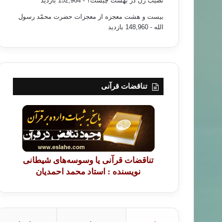
نصیب زن در بهشت چیست؟
- 152,964 بازدید
بیست و هشت معجزه از معجزات حضرت محمّد رسول
الله
- 148,960 بازدید
تناقضات قرآنی
تناقضات قرآنی یا وسوسه‌های شیطانی
نویسنده : استاد محمد احمدیان