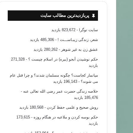
پربازدیدترین مطالب سایت
سایت نوگرا
- 823,672 بازدید
شعر، زندگی زیبـاســـت !
- 485,306 بازدید
عشق زن به غیر شوهر
- 280,262 بازدید
حکم نوشیدن آبجو (بیره) در اسلام چیست ؟
- 271,328
بازدید
میانمار کجاست؟ چگونه مسلمان شدند؟ و چرا قتل عام
می شوند؟
- 196,143 بازدید
خلاصه زندگی حضرت عمر رضی الله تعالی عنه
-
185,476 بازدید
روش صحیح و علمی حفظ کردن
- 180,568 بازدید
حکم بوسه کردن و ملاعبه در هنگام روزه
- 173,615
بازدید