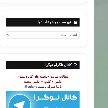
فهرست موضوعات / با
ف
ه
ر
س
ت
م
و
کانال تلگرام نوگرا
ض
و
مطالب سایت +نوشته های کوتاه متنوع
ع
عکس + کلیپ + عکس نوشته
ا
با ما همراه باشید.
eslahe@
ت
/
ب
شعر و داستان
ا