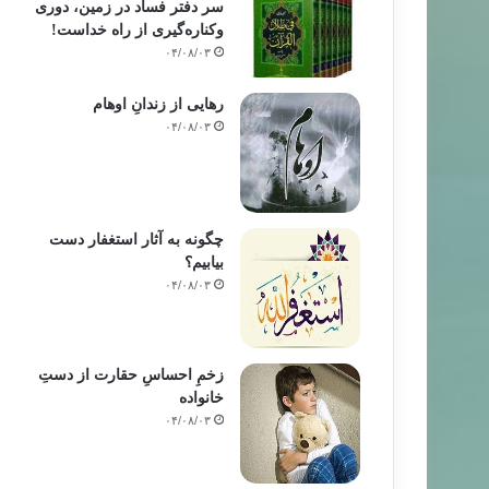
سر دفتر فساد در زمین‌، دوری
وکناره‌گیری از راه خداست‌!
۰۴/۰۸/۰۳
رهایی از زندانِ اوهام
بابه ته كان
۰۴/۰۸/۰۳
۸۵/۱۲/۲۲
 گه‌ل » ئاوێنه‌ی ئه‌مڕۆکه‌شمانه‌
چگونه به آثار استغفار دست
بیابیم؟
۰۴/۰۸/۰۳
زخمِ احساسِ حقارت از دستِ
خانواده
۰۴/۰۸/۰۳