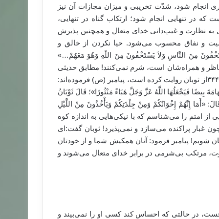
ی انجام شود، شدّت تخریبی و میزان مجازات آن نیز
ست که در تنهایی انجام شود؛ ارتکاب گناه در تنهایی،
ی به نظارت و غیب‌دانی خدای متعال و همچنین پذیرش
 و نفاق محسوب می‌شود. حیا نکردن از خالق و
 النَّاسِ وَلاَ یَسْتَخْفُونَ مِنَ اللّهِ وَهُوَ مَعَهُمْ…»
تعال که ناظر و همراه‌شان است، شرم نمی‌کنند! مطابق حدیثی
صحیح و البته بسیار هراس انگیز، که ابن ماجه قزوینی به شماره۳۴۴۲از ثوبان روایت کرده است، پیامبر (ص) فرموده‌اند:
َامَةَ بِیضًا فَیَجْعَلُهَا اللَّهُ عَزَّ وَجَلَّ هَبَاءً مَنْثُورًا»؛ قَالَ ثَوْبَانُ
الَ: «أَمَا إِنَّهُمْ إِخْوَانُکُمْ وَمِنْ جِلْدَتِکُمْ وَیَأْخُذُونَ مِنْ اللَّیْلِ
َکُوهَا»: گروههایی از امتم را می‌شناسم که با نیکی‌هایی به اندازه کوه
چون غبار پراکنده می‌سازد و نمی‌پذیرد! ثوبان گفت:‌ای
آنان شویم! پیامبر فرمود: آنان همکیش شما و از خودتان
وت، مرتکب بی‌شرمی در برابر خدای متعال می‌شوند و
خست، در حالتی که احساس کند کسی او را نمی‌بیند و