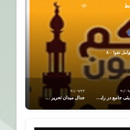
بط
مل تقوا – ٨
۹۱/۰۹/۲۳
۹۱/۰۹
حدیثی جامع در رابطه با احوال مردگان
جدال میدان تحریر و جنگ اجزاب مصر، چرا و تا کی؟