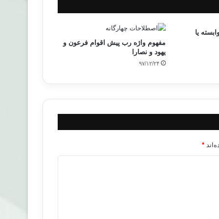
بسته يا
مفهوم واژه رب پیش اقوام فرعون و
یهود و نصارا
۹۷/۱۲/۲۴
‌اند
*