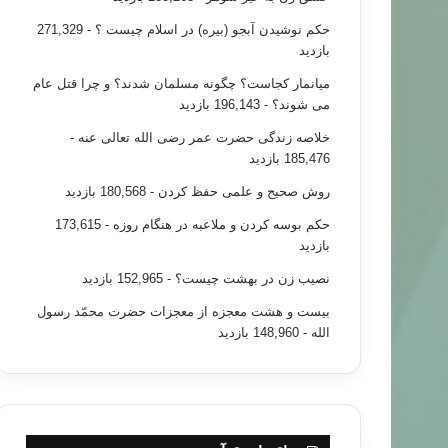
حکم نوشیدن آبجو (بیره) در اسلام چیست ؟
- 271,329
بازدید
میانمار کجاست؟ چگونه مسلمان شدند؟ و چرا قتل عام
می شوند؟
- 196,143 بازدید
خلاصه زندگی حضرت عمر رضی الله تعالی عنه
-
185,476 بازدید
روش صحیح و علمی حفظ کردن
- 180,568 بازدید
حکم بوسه کردن و ملاعبه در هنگام روزه
- 173,615
بازدید
نصیب زن در بهشت چیست؟
- 152,965 بازدید
بیست و هشت معجزه از معجزات حضرت محمّد رسول
الله
- 148,960 بازدید