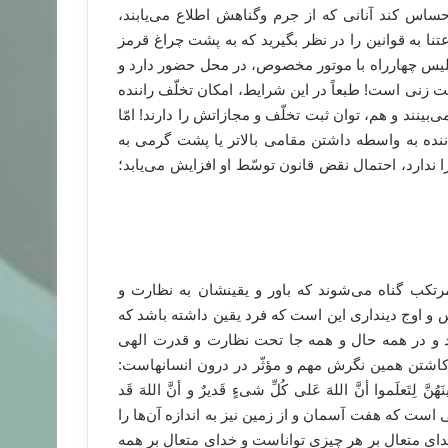
ساس کند آنانی که از جرم وگناهش اطلاع می‌یابند،
عتنا به قوانین را در نظر بگیرید که به پشت چراغ قرمز
پلیس چهارراه با موتور مخصوص، در محل حضور دارد و
ت زنی است! طبعاً در این شرایط، امکان تخلّف راننده
‌بینند و هم، توان ثبت تخلّف و مجازاتش را دارند! امّا
نده به واسطه داشتن مقامی بالا‌تر یا پشت گرمی به
ا ندارد، احتمال نقض قانون توسّط او افزایش می‌یابد؛
 مرتکب گناه می‌شوند که باور و یقینشان به نظارت و
 و اوج دینداری این است که فرد یقین داشته باشد که
و در همه حال و همه جا تحت نظارت و قدرت الهی
 کاشتن همین نگرش مهم و مؤثّر در درون انسانهاست:
هُنَّ لِتَعلَموا أنَّ اللهَ عَلی کُلِّ شیءٍ قَدیرٌ و أنَّ اللهَ قَد
ی: خدای متعال‌‌ همان کسی است که هفت آسمان و از زمین نیز به اندازه آن‌ها را
 خدای متعال بر هر چیزی تواناست و خدای متعال بر همه