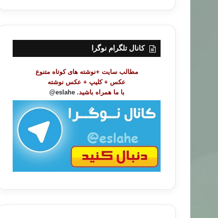
ر
س
ت
م
و
کانال تلگرام نوگرا
ض
و
مطالب سایت +نوشته های کوتاه متنوع
ع
عکس + کلیپ + عکس نوشته
ا
با ما همراه باشید.
eslahe@
ت
/
ب
ا