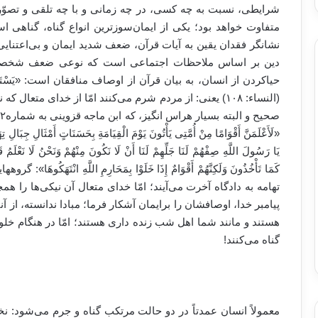
شرایطی، نسبت به چه کسی، در چه زمانی و با چه تلقی و تصوّر
متفاوت خواهد بود؛ یکی از ایمان‌سوز‌ترین انواع گناه، گناهی ا
نشانگر فقدان یقین به آیات قرآن، ضعف شدید ایمان و بی‌اعتنای
دین بر اساس ملاحظات اجتماعی است که نوعی ضعف شخصیت
حیاکردن از انسان، به بیان قرآن از اوصاف منافقان است: «یَسْتَخْفُونَ مِنَ
(النساء: ۱۰۸) یعنی: از مردم شرم می‌کنند امّا از خدای م
«لَأَعْلَمَنَّ أَقْوَامًا مِنْ أُمَّتِی یَأْتُونَ یَوْمَ الْقِیَامَةِ بِحَسَنَاتٍ أَمْثَالِ جِبَالِ تِه
یَا رَسُولَ اللَّهِ صِفْهُمْ لَنَا جَلِّهِمْ لَنَا أَنْ لَا نَکُونَ مِنْهُمْ وَنَحْنُ لَا نَعْلَمُ قَ
کَمَا تَأْخُذُونَ وَلَکِنَّهُمْ أَقْوَامٌ إِذَا خَلَوْا بِمَحَارِمِ اللَّهِ انْتَه
تهامه به دادگاه آخرت می‌آیند؛ امّا خدای متعال آن نیکی‌ها را هم
پیامبر خدا، اوصافشان را برایمان آشکار فرما؛ مبادا ندانسته، از 
هستند و مانند شما اهل شب زنده داری هستند؛ امّا در هنگام خل
گناه می‌کنند
!
معمولاً انسان عمدتاً در دو حالت مرتکب گناه و جرم می‌شود: ن