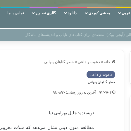
ربی
به شی کوردی
دانلود
گالری تصاویر
تماس با ما
ن‌، دوری وکناره‌گیری از راه خداست‌!
خانه
»
دعوت و داعی
»
خطر گناهان پنهانی
دعوت و داعی
خطر گناهان پنهانی
۹۱/۰۷/۰۴
آخرین به روز رسانی: ۹۱/۰۸/۲۰
نویسنده: جلیل بهرامی نیا
مطالعه متون دینی نشان می‌دهد که شدّت تخریبی 