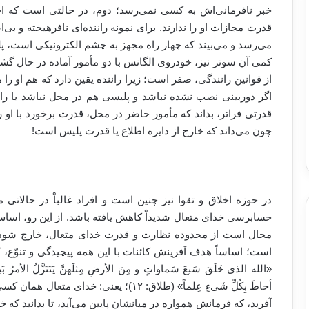
خبر نافرمانی‌اش به کسی نمی‌رسد؛ دوم، در حالتی است که اح
قدرت مجازات او را ندارند. برای نمونه راننده‌ای نافرهیخته و بی‌ا
می‌رسد و می‌بیند که چهار راه مجهز به چشم الکترونیکی است، 
کمی آن سو‌تر نیز، خودروی الگانس با دو مأمور آماده در حال گش
از قوانین رانندگی، صفر است؛ زیرا راننده یقین دارد که هم او را می
اگر دوربینی نصب نشده نباشد و پلیسی هم در محل نباشد یا ران
قدرتی فرا‌تر، بداند که مأمور حاضر در محل، قدرت برخورد با او ر
چون می‌داند که خارج از دایره اطلاع یا قدرت پلیس است
!
در حوزه اخلاق و تقوا نیز چنین است و افراد غالباْ در حالاتی
حسابرسی خدای متعال شدیداْ کاهش یافته باشد. از این رو، اساس
محال است از محدوده نظارت و قدرت خدای متعال، خارج شود 
است؛ اساساً هدف آفرینش کائنات با این همه پیچیدگی و تنوّع،
«الله الذی خَلَقَ سَبعَ سَماواتٍ و مِنَ الأرضِ مِثلَهنَّ یَتَنَزَّلُ الأمرُ بَینَ
أحاطَ بِکُلِّ شَیءٍ عِلماً» (طلاق: ۱۲)؛ یعن
آفرید، که فرمانش همواره در میانشان پایین می‌آید، تا بدانید که