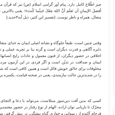
چیز اطّلاع کامل دارد. پیام آور گرامی اسلام (ص) نیز که قرآن مج
أفضلَ الإیمانِ أن تَعلَمَ أنَّ اللهَ مَعَکَ حَیثُما کُنتَ»؛ یعنی ب
متعال، همراه و ناظر توست. (تفسیر ابن کثیر، ذیل آیه۴حدید
).
وقتی چنین است، طبعاً جلوگاه و نشانه اصلی ایمان به خدای متع
دایره آگاهی و قدرت دیگران است و گرنه بنا بر تجربه عملی و
اخلاقی در حضور دیگران، از فنون معمول و عادات رایج انسانها
ایمان و صداقت در تدیّن است و اگر فردی در این آزمون مرد
مخلوقات برای خالق خویش قائل است و همین کافی است که شرط قب
را در شدید‌ترین حالت نیازمندی، یعنی در صحنه قیامت، یکسره بر ب
کسی که بدین آفت دین‌سوز مبتلاست، می‌تواند با دعا و التجای ص
محرّک تا بازیابی توان اراده، الهام از نوع رفتار در حضور معتم
فرجام آکنده از رسوایی و خواری گناه پیشگی، در پیش گرفتن 