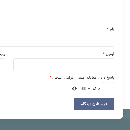
ا
ه
*
نام
*
ایمیل
*
وب‌
پاسخ دادن معادله امنیتی الزامی است .
*
×
نُه
=
63