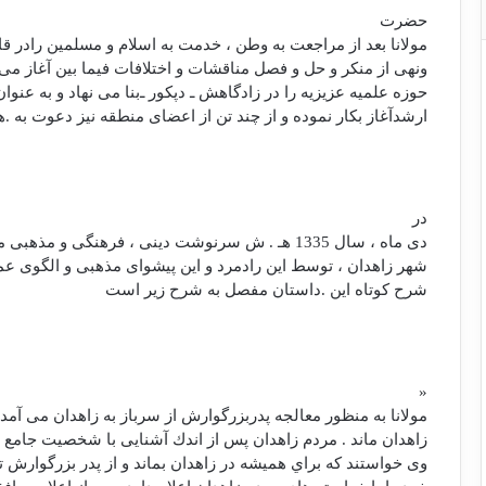
حضرت
مولانا بعد از مراجعت به وطن ، خدمت به اسلام و مسلمين رادر ق
ونهی از منكر و حل و فصل مناقشات و اختلافات فيما بين آغاز می ن
حوزه علميه عزيزيه را در زادگاهش ـ دپكور ـ‌بنا می نهاد و به عنو
ارشدآغاز بكار نموده و از چند تن از اعضای منطقه نيز دعوت به .
در
دی ماه ، سال 1335 هـ . ش سرنوشت دينی ، فرهنگی و مذهبی مردم خطه ی سرحد و به ويژه
شهر زاهدان ، توسط اين رادمرد و اين پيشوای مذهبی و الگوی ع
شرح كوتاه اين .داستان مفصل به شرح زير است
«
مولانا به منظور معالجه پدربزرگوارش از سرباز به زاهدان می آمد
زاهدان ماند . مردم زاهدان پس از اندك آشنايی با شخصيت جامع و 
وی خواستند كه براي هميشه در زاهدان بماند و از پدر بزرگوارش تق