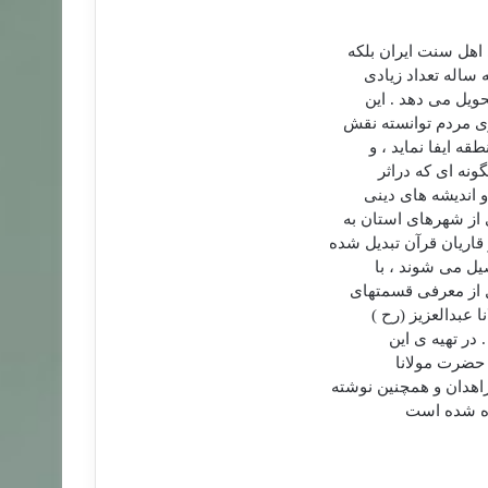
 اهل سنت ايران بلكه
ساله تعداد زيادی
ويل می دهد . اين
ری مردم توانسته نقش
ه ايفا نمايد ، و
ونه ای كه دراثر
 انديشه های دینی
 از شهرهای استان به
قاريان قرآن تبديل شده
يل می شوند ، با
ل از معرفی قسمتهای
بدالعزيز (رح )
 در تهيه ی اين
 حضرت مولانا
اهدان و همچنين نوشته
ده شده است