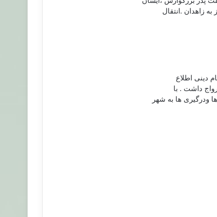
قت پدر بزرگوارش ،‌ايشان
به زاهدان .انتقال
م دينی اطلاع
واج داشت . با
ا ودرگيری ها به شهر