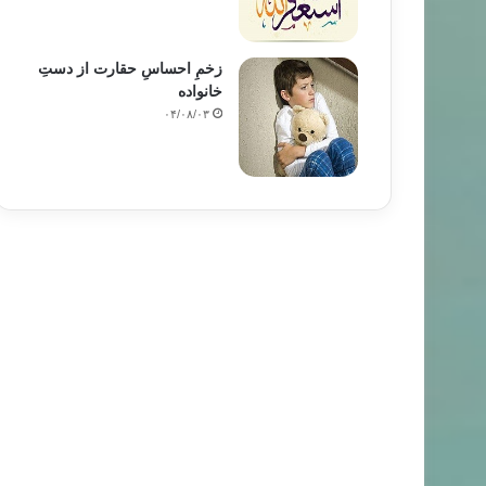
زخمِ احساسِ حقارت از دستِ
خانواده
۰۴/۰۸/۰۳