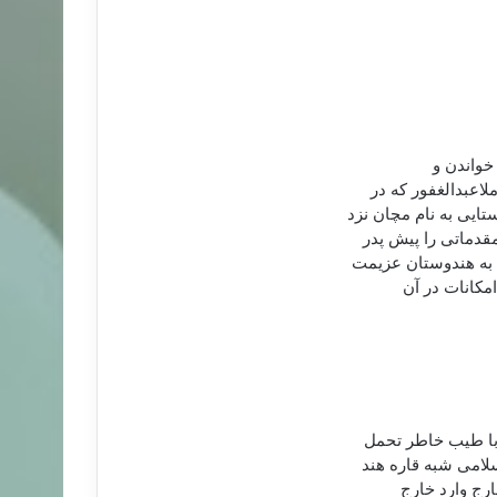
 خواندن و
لاعبدالغفور كه در
ايی به نام مچان نزد
قدماتی را پيش پدر
ل به هندوستان عزيمت
امكانات در آن
 با طيب خاطر تحمل
سلامی شبه قاره هند
ارج وارد خارج