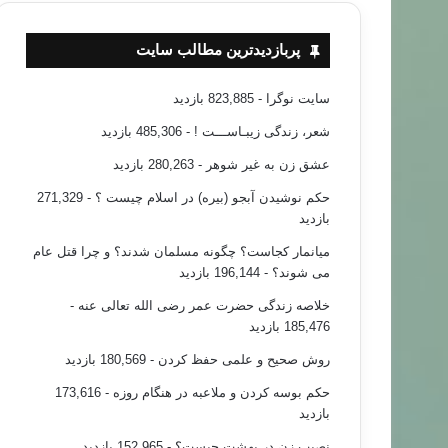
پربازدیدترین مطالب سایت
سایت نوگرا
- 823,885 بازدید
شعر، زندگی زیبـاســـت !
- 485,306 بازدید
عشق زن به غیر شوهر
- 280,263 بازدید
حکم نوشیدن آبجو (بیره) در اسلام چیست ؟
- 271,329
بازدید
میانمار کجاست؟ چگونه مسلمان شدند؟ و چرا قتل عام
می شوند؟
- 196,144 بازدید
خلاصه زندگی حضرت عمر رضی الله تعالی عنه
-
185,476 بازدید
روش صحیح و علمی حفظ کردن
- 180,569 بازدید
حکم بوسه کردن و ملاعبه در هنگام روزه
- 173,616
بازدید
نصیب زن در بهشت چیست؟
- 152,965 بازدید