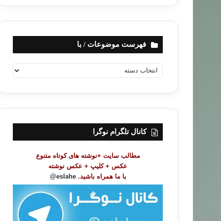
فهرست موضوعات / با
ف
ه
ر
س
ت
م
و
کانال تلگرام نوگرا
ض
و
مطالب سایت +نوشته های کوتاه متنوع
ع
عکس + کلیپ + عکس نوشته
ا
با ما همراه باشید.
eslahe@
ت
/
ب
ا