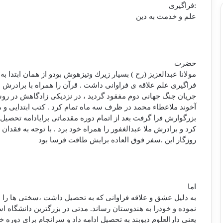
:فراگيری
علم و خدمت به دين
حضرت
مولانا عبدالعزيز (رح ) بسيار زيرك وتيزهوش بودو از همان ابتدا به
فراگيری علم علاقه ی فراوانی داشت . قرآن را همراه با برادرش م
جريان جنگ جهانی دوم مفقود گرديد ، در نزديكی زادگاهش در روست
آخوند ملاعطاء محمد در ظرف سه ماه تمام كرد . كتب ابتدايی و م
بزرگوارش فرا گرفت بعد از اتمام دوره مقدماتی برايادامه تحصي
كرد و برادرش ملا عبدالغفور را همراه خود برد . با توجه به فقدان 
روزگار اين .سفر فوق العاده برايش طاقت فرسا بود
اما
به دليل عشق و علاقه فراوانی كه به تحصيل داشت ،‌سختی ها را
نموده و خودرا به هندوستان رساند. مدتی در بزرگترين دانشگاه ا
يعنی دارالعلوم ديوبند به تحصيل ادامه داد و سرانجام برای دوره خ