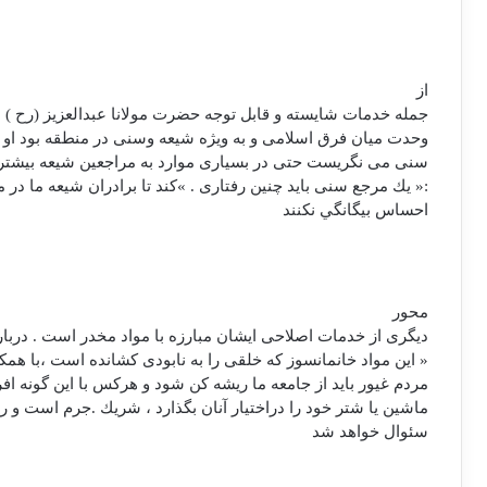
از
جمله خدمات شايسته و قابل توجه حضرت مولانا عبدالعزيز (رح ) ،
وحدت ميان فرق اسلامی و به ويژه شيعه وسنی در منطقه بود او با
سنی می نگريست حتی در بسياری موارد به مراجعين شيعه بيشتر
:« يك مرجع سنی بايد چنين رفتاری . »كند تا برادران شيعه ما در 
احساس بيگانگي نكنند
محور
ديگری از خدمات اصلاحی ايشان مبارزه با مواد مخدر است . دربار
« اين مواد خانمانسوز كه خلقی را به نابودی كشانده است ،‌با هم
مردم غيور بايد از جامعه ما ريشه كن شود و هركس با اين گونه افر
ماشين يا شتر خود را دراختيار آنان بگذارد ، شريك .جرم است و ر
سئوال خواهد شد