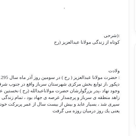
.
:(شرحی
كوتاه از زندگی مولانا عبدالعزيز (رح ‌
ولادت
:‌ حضرت مولانا عبدالعزيز ( رح )‌ در سومين روز آذر ماه سال 1295 هـ . ش در روستای
دپكور ،‌از توابع بخش مركزی شهرستان سرباز واقع در جنوب شرق
وجود نهاد ،‌پدر بزرگوارشان حضرت مولاناعبدالله (رح ) نخستين ع
زاهد منطقه ی سرباز و پرچمدار عرصه ی جهاد بود ، تمام زندگی ا
سپری شد ، بسيار عابد و بيش از بيست سال از عمر پربركت خود 
يعنی يك روز درميان روزه می گرفت