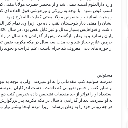
وارد دارالعلوم امينيه دهلی شد و از محضر حضرت مولانا مفتی كفا
كسب فيض نمود . با توجه به زيركی و تيزهوشی فوق العاده ای كه
و محبت اساتيد ، و بخصوص مولانا مفتی كفايت الله (رح ) بود .
ايشان را مفتی ديار بلوچستان لقب داده بود. زيرا وی تمام كنز الد
داشت و فتواهايش بسيار مدلل و غير قابل نقض بود. در سال 1320 هـ .ش تحصيلاتش را به
پايان رسانيد و به وطن بازگشت . پس از گذراندن چند سال در زاد
حرمين عازم حجاز شد و به مدت سه سال در مكه مكرمه ضمن تدر
از حوزه های دينی معروف بلد حرام .است ،‌علم قراءت و تجويد را 
مسئولين
مدرسه صولتيه كتب مقدماتی را به او سپردند . ولی با توجه به ن
بر ساير كتب و حسن تفهيمی كه داشت ، دست اندركاران مدرسه 
استعداد او را فراتر از حد مقدمات تشخيص داده ،‌تدريس كتب دوره
به او سپردند. بعد از گذراندن 2 سال در مكه مكرمه پدر بزرگوارش برايش نامه نوشت كه
هر چه زودتر خود را به وطن برساند . زيرا مردم اينجا بيشتر نياز .