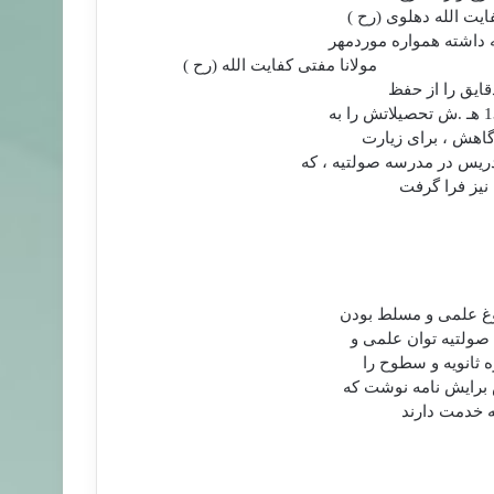
يت الله دهلوی (رح )
 داشته همواره موردمهر
مولانا مفتی كفايت الله (رح )
قايق را از حفظ
گاهش ، برای زيارت
يس در مدرسه صولتیه ، كه
نيز فرا گرفت
بوغ علمی و مسلط بودن
صولتيه توان علمی و
 ثانويه و سطوح را
به خدمت دارند