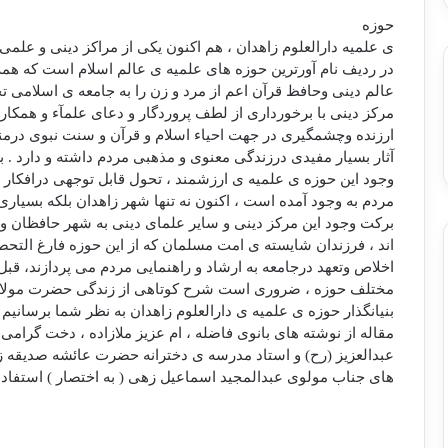
حوزه
ی علميه دارالعلوم زاهدان ، هم اكنون يكی از مراكز دينی و علمی
در رديف نام آورترين حوزه های علميه ی عالم اسلام است كه همه 
عالم دينی وحافظ قرآن اعم از مرد و زن را به جامعه ی اسلامی تح
مركز دينی با برخورداری از لطف پروردگار و دعای علمآء و همكا
ارزنده وچشمگيری در جهت احياء اسلام و قرآن و سنت نبوی درمنطق
آثار بسيار مفيدی درزندگی معنوی و مذهبی مردم داشته و دارد . بگ
وجود اين حوزه ی علميه ی ارزشمند ، تحول قابل توجهی درافكار و
مردم به وجود آمده است ، اكنون نه تنها شهر زاهدان بلكه بسياری
بركت وجود اين مركز دينی و ساير علمای دينی به شهر حافظان و 
اند ، فرزندان شايسته ی امت مسلمان كه از اين حوزه فارغ التحص
اخلاص وتعهد درجامعه به ارشاد و راهنمايی مردم می پردازند، قب
مختلف حوزه ، ضروری است شرح كوتاهی از زندگی حضرت مولانا ع
بنيانگذار حوزه ی علميه ی دارالعلوم زاهدان به نظر شما برسانيم .
مقاله از نوشته های بانوی فاضله ، ام عزيز ملازاده ، دخت گرامی
عبدالعزيز (رح) ‌و استاد مدرسه ی دخترانه حضرت عائشه صديقه ز
های جناب مولوی عبدالمجيد اسماعیل زهی ( به اختصار ) استفا