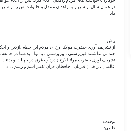
خود را با خواسته های مردم زاهدان اعلام دارد. پس از اعلام مواف
در همان سال از سرباز به زاهدان منتقل و خانواده اش را از سرباز 
داد
پيش
از تشريف آوری حضرت مولانا (رح ) ، مردم اين خطه ،‌ازدين و احكا
چندانی نداشتند قبرپرستی ، پيرپرستی ، و انواع بدعتها در جامعه ر
تشريف آوری حضرت مولانا (رح ) دزدآبِ غرق در جهالت و بدعت ه
عالمان ، زاهدان قاريان . حافظان قرآن تغيير اسم و رسم .داد
.
:وحدت
طلبی: