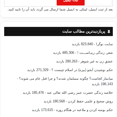
بعد از ثبت ایمیل، لینکی به ایمیل شما ارسال می گردد باید آن را تایید کنید.
پربازدیدترین مطالب سایت
سایت نوگرا
- 823,840 بازدید
شعر، زندگی زیبـاســـت !
- 485,306 بازدید
عشق زن به غیر شوهر
- 280,263 بازدید
حکم نوشیدن آبجو (بیره) در اسلام چیست ؟
- 271,329 بازدید
میانمار کجاست؟ چگونه مسلمان شدند؟ و چرا قتل عام می شوند؟
-
196,143 بازدید
خلاصه زندگی حضرت عمر رضی الله تعالی عنه
- 185,476 بازدید
روش صحیح و علمی حفظ کردن
- 180,568 بازدید
حکم بوسه کردن و ملاعبه در هنگام روزه
- 173,615 بازدید