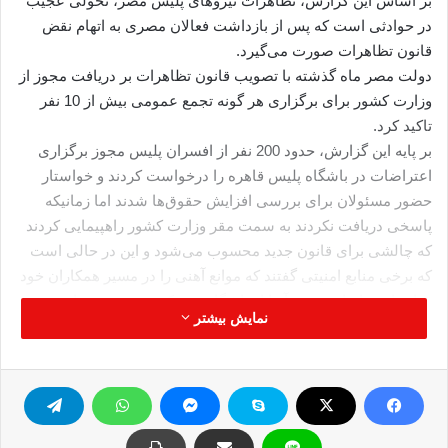
بر اساس این گزارش، تظاهرات نیروهای پلیس مصر، تحولی عجیب
در حوادثی است که پس از بازداشت فعالان مصری به اتهام نقض
قانون تظاهرات صورت می‌گیرد.
دولت مصر ماه گذشته با تصویب قانون تظاهرات بر دریافت مجوز از
وزارت کشور برای برگزاری هر گونه تجمع عمومی بیش از 10 نفر
تاکید کرد.
بر پایه این گزارش، حدود 200 نفر از افسران پلیس مجوز برگزاری
اعتراضات در باشگاه پلیس قاهره را درخواست کردند و خواستار
حضور مسئولان برای بررسی افزایش حقوق‌ها شدند اما زمانیکه
پاسخی دریافت نکردند به سمت مقر وزارت کشور راهپیمایی کردند
که چالشی برای قانون جدید محسوب می‌شود و این در حالی است
که برخی منابع امنیتی گفتند که موانع آهنی را در مسیر همکاران خود
قرار دادند تا مانع خروج آنها از باشگاه و حرکت به سمت وزارت
نمایش بیشتر
کشور شوند.
از سوی دیگر نیروهای پلیس امروز برای متفرق کردن تظاهرات
هواداران مرسی در مقابل دانشگاه الازهر در قاهره و دانشگاه
المنصوره در شمال قاهره به شلیک گاز اشک‌آور متوسل شدند.