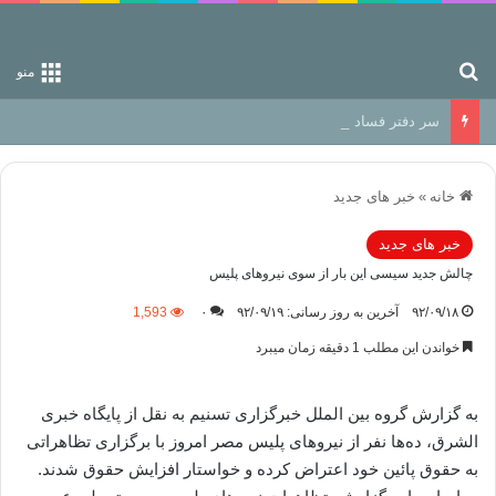
جستجو برای
منو
سر دفتر فساد در زمین‌، دوری وکناره‌گیری از راه خداست‌!
خانه
»
خبر های جدید
خبر های جدید
چالش جدید سیسی این بار از سوی نیروهای پلیس
۹۲/۰۹/۱۸
آخرین به روز رسانی: ۹۲/۰۹/۱۹
۰
1,593
خواندن این مطلب 1 دقیقه زمان میبرد
به گزارش گروه بین الملل خبرگزاری تسنیم به نقل از پایگاه خبری
الشرق، ده‌ها نفر از نیروهای پلیس مصر امروز با برگزاری تظاهراتی
به حقوق پائین خود اعتراض کرده و خواستار افزایش حقوق شدند.