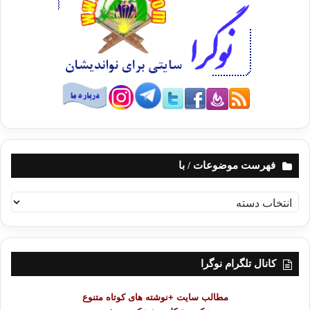
فهرست موضوعات / با
ف
ه
ر
س
ت
کانال تلگرام نوگرا
م
و
مطالب سایت +نوشته های کوتاه متنوع
ض