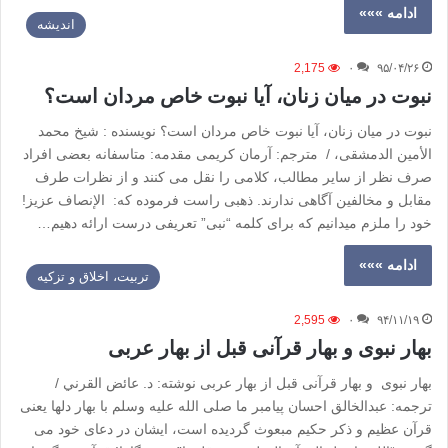
ادامه »»»
اندیشه
2,175
۰
۹۵/۰۴/۲۶
نبوت در میان زنان، آیا نبوت خاص مردان است؟
نبوت در میان زنان، آیا نبوت خاص مردان است؟ نویسنده : شیخ محمد
الأمین الدمشقی، / مترجم: آرمان کریمی مقدمه: متاسفانه بعضی افراد
صرف نظر از سایر مطالب، کلامی را نقل می کنند و از نظرات طرف
مقابل و مخالفین آگاهی ندارند. ذهبی راست فرموده که: الإنصاف عزیز!
خود را ملزم میدانیم که برای کلمه “نبی” تعریفی درست ارائه دهیم…
ادامه »»»
تربیت، اخلاق و تزکیه
2,595
۰
۹۴/۱۱/۱۹
بهار نبوی و بهار قرآنی قبل از بهار عربی
بهار نبوی و بهار قرآنی قبل از بهار عربی نوشته:‌ د. عائض القرني /
ترجمه: عبدالخالق احسان پیامبر ما صلی الله علیه وسلم با بهار دلها یعنی
قرآن عظیم و ذکر حکیم مبعوث گردیده است، ایشان در دعای خود می