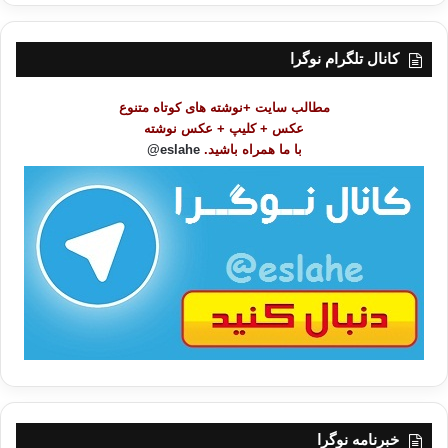
ر
س
ت
کانال تلگرام نوگرا
م
و
مطالب سایت +نوشته های کوتاه متنوع
ض
عکس + کلیپ + عکس نوشته
و
با ما همراه باشید.
eslahe@
ع
ا
ت
/
ب
ا
خبرنامه نوگرا