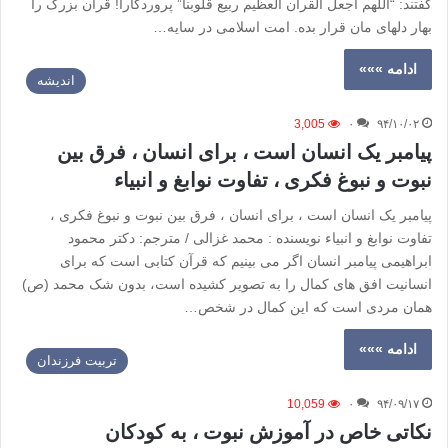
گفتند:‌ “اللهم اجعل القرآن العظيم ربيع قلوبنا” پروردگارا! قرآن بزرگ را
بهار دلهای مان قرار بده. امت اسلامی در سایه…
ادامه »»»
اندیشه
3,005
۰
۹۴/۱۰/۰۲
پیامبر یک انسان است ، برای انسان ، فرق بین
نبوت و نبوغ فکری ، تفاوت نوابغ و انبیاء
پیامبر یک انسان است ، برای انسان ، فرق بین نبوت و نبوغ فکری ،
تفاوت نوابغ و انبیاء نویسنده : محمد غزالی / مترجم: دکتر محمود
ابراهیمی پیامبر انسان اگر می بینیم که قرآن کتابی است که برای
انسانیت افق های کمال را به تصویر کشیده است، بدون شک محمد (ص)
همان مردی است که این کمال در شخص…
ادامه »»»
تربیت فرزندان
10,059
۰
۹۴/۰۹/۱۷
نکاتی خاص در آموزش نبوت ، به کودکان