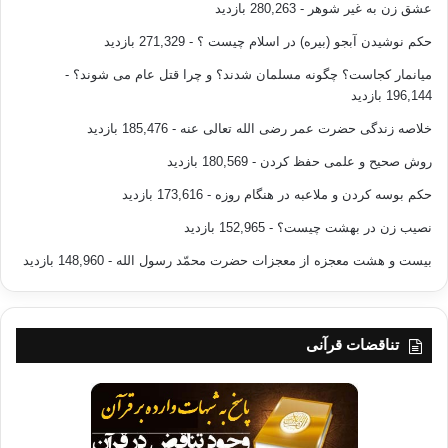
عشق زن به غیر شوهر
- 280,263 بازدید
حکم نوشیدن آبجو (بیره) در اسلام چیست ؟
- 271,329 بازدید
میانمار کجاست؟ چگونه مسلمان شدند؟ و چرا قتل عام می شوند؟
-
196,144 بازدید
خلاصه زندگی حضرت عمر رضی الله تعالی عنه
- 185,476 بازدید
روش صحیح و علمی حفظ کردن
- 180,569 بازدید
حکم بوسه کردن و ملاعبه در هنگام روزه
- 173,616 بازدید
نصیب زن در بهشت چیست؟
- 152,965 بازدید
بیست و هشت معجزه از معجزات حضرت محمّد رسول الله
- 148,960 بازدید
تناقضات قرآنی