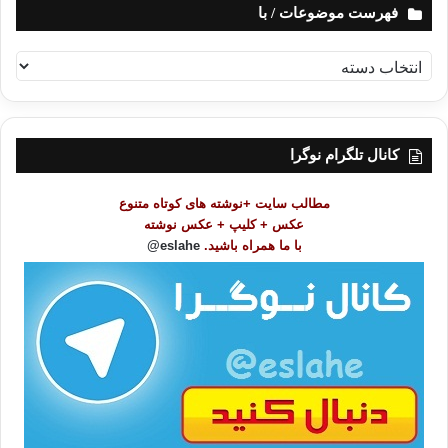
فهرست موضوعات / با
ف
ه
ر
س
ت
کانال تلگرام نوگرا
م
و
مطالب سایت +نوشته های کوتاه متنوع
ض
عکس + کلیپ + عکس نوشته
و
با ما همراه باشید.
eslahe@
ع
ا
ت
/
ب
ا