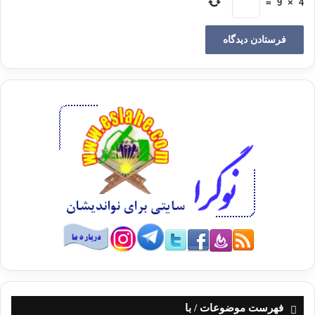
=
9
×
4
مولوی می‌فرماید:
این بهار نو زبعد برگ ریز هست برهان بر وجود رستخیز
در بهاران رازها پیدا شود هر چه خوردست این زمین رسوا
شود
رازها را حق می‌کند آشکار چون بخواهد رُست، تخم بد مکار
«ذَٰلِکَ بِأَنَّ اللَّـهَ هُوَ الْحَقُّ وَأَنَّهُ یُحْیِی الْمَوْتَىٰ وَأَنَّهُ عَلَىٰ کُلِّ شَیْءٍ قَدِیرٌ،
وَأَنَّ السَّاعَهَ آتِیَهٌ لَّا رَیْبَ فِیهَا وَأَنَّ اللَّـهَ یَبْعَثُ مَن فِی الْقُبُورِ» (حج: آیه
۶ و۷)
«وَنَزَّلْنَا مِنَ السَّمَاءِ مَاءً مُّبَارَکًا فَأَنبَتْنَا بِهِ جَنَّاتٍ وَحَبَّ الْحَصِیدِ، وَالنَّخْلَ
بَاسِقَاتٍ لَّهَا طَلْعٌ نَّضِیدٌ، رِّزْقًا لِّلْعِبَادِ ۖ وَأَحْیَیْنَا بِهِ بَلْدَهً مَّیْتًا ۚ کَذَٰلِکَ
الْخُرُوجُ» (ق: ۹-۱۱)
فهرست موضوعات / با