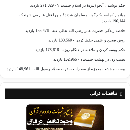
حکم نوشیدن آبجو (بیره) در اسلام چیست ؟
- 271,329 بازدید
زندگی انسان نیز دارای مراحلی می‌باشد، از «لَمْ یَکُن شَیْئًا مَّذْکُورًا»
تا ولادت، کودکی، نوجوانی و…
میانمار کجاست؟ چگونه مسلمان شدند؟ و چرا قتل عام می شوند؟
-
196,144 بازدید
و چنین است مراحل رشد انسان از مرحله اتکای کامل تا استقلال و تا
خلاصه زندگی حضرت عمر رضی الله تعالی عنه
- 185,476 بازدید
اتکای متقابل.
روش صحیح و علمی حفظ کردن
- 180,569 بازدید
و چنین است فرصت‌‌های پیش روی انسان …
حکم بوسه کردن و ملاعبه در هنگام روزه
- 173,616 بازدید
نصیب زن در بهشت چیست؟
- 152,965 بازدید
و همه‌ی اینها تدریجی است. آنچه مهم است این است که انسان
بیست و هشت معجزه از معجزات حضرت محمّد رسول الله
- 148,961 بازدید
مرحله‌ی را که در آن قرار دارد بشناسد و متناسب با آن زندگی کند. و
چه ناشایسته است که انسان در مرحله‌ای جدید واقع شود ولی در
زمان گذشته رندگی کند.
تناقضات قرآنی
اعتبار دادن به شرایط، زمان، مکان و احوال جدید در بحث اجتهاد
عنایت ارزنده‌ای است که باید در رفتار مسلمانان و امت اسلامی
نمود یابد و جایگاه خود را بازیابد.
• بهار نشانه‌ی اعتدال و توازن است، اعتدال بهاری بهانه‌ای است