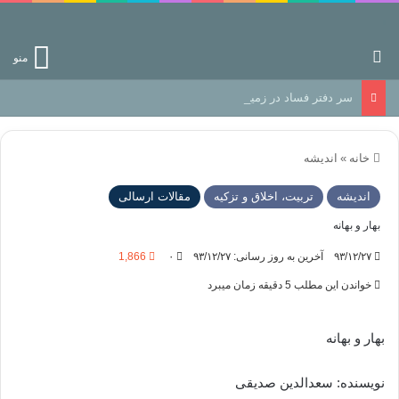
جستجو برای
منو
سر دفتر فساد در زمین‌، دوری وکناره‌گیری از راه خداست‌!
خانه
»
اندیشه
اندیشه
تربیت، اخلاق و تزکیه
مقالات ارسالی
بهار و بهانه
۹۳/۱۲/۲۷
آخرین به روز رسانی: ۹۳/۱۲/۲۷
۰
1,866
خواندن این مطلب 5 دقیقه زمان میبرد
بهار و بهانه
نویسنده: سعدالدین صدیقی