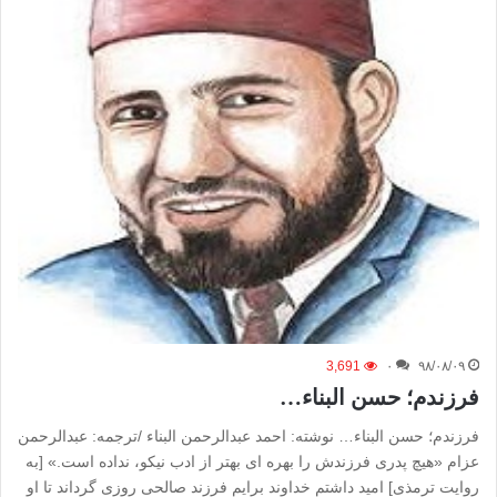
3,691
۰
۹۸/۰۸/۰۹
فرزندم؛ حسن البناء…
فرزندم؛ حسن البناء… نوشته: احمد عبدالرحمن البناء /ترجمه: عبدالرحمن
عزام «هیچ پدری فرزندش را بهره ای بهتر از ادب نیکو، نداده است.» [به
روایت ترمذی] امید داشتم خداوند برایم فرزند صالحی روزی گرداند تا او