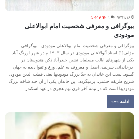
5,449
۱
۹۷/۱۲/۱۶
بیوگرافی و معرفی شخصیت امام ابوالاعلی
مودودی
بیوگرافی و معرفی شخصیت امام ابوالاعلی مودودی بیوگرافی
مؤلف[۱] استاد اَبُوالاعلی مودودی در سال ۱۹۰۳ م در شهر اورنگ آباد
یکی از شهرهای ایالت مسلمان نشین حیدرآباد دَکَن هندوستان در
درخاندانی شریف، اصیل و معروف به علم، ورع و تقوا دیده به جهان
گشود. نسب این خاندان به جدّ بزرگ مودودی­ها یعنی قطب الدین مودود،
شریخ طریقه چشتی، برمی­گردد. این خاندان یکی از آن چند شاخه بزرگ
مودودی­ها است که در نیمه آخر قرن نهم هجری در عهد اسکندر…
ادامه »»»