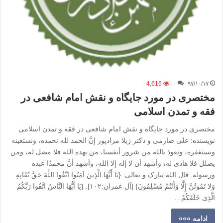
4,616
۰
۹۷/۱۰/۱۷
مختصری در مورد جایگاه و نقش امام شافعی در
فقه و تمدن اسلامی
مختصری در مورد جایگاه و نقش امام شافعی در فقه و تمدن اسلامی
نویسنده: علی صارمی و دکتر ژیلا مرادپور إنَّ الحمد لله نحمده، ونستعینه
ونستغفره، ونعوذ بالله من شرور أنفسنا، من یهده الله فلا مضل له، ومن
یضلل فلا هادی له، وأشهد أن لا إله إلا الله، وأشهد أنَّ محمدًا عبده
ورسوله. قال الله تبارک و تعالی: {یَا أَیُّهَا الَّذِینَ آمَنُوا اتَّقُوا اللَّهَ حَقَّ تُقَاتِهِ
وَلا تَمُوتُنَّ إِلَّا وَأَنْتُمْ مُسْلِمُونَ} [آل عمران:۱۰۲]. {یَا أَیُّهَا النَّاسُ اتَّقُوا رَبَّکُمُ
الَّذِی خَلَقَکُمْ…
ادامه »»»