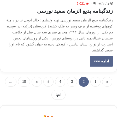
6,021
۰
۹۷/۱۰/۱۴
زندگینامه بدیع الزمان سعید نورسی
زندگینامه بدیع الزمان سعید نورسی تهیه وتنظیم : خالد ایوبی نیا در دامنۀ
کوههای پوشیده از برف وسر به فلک کشیدۀ کردستان (ترکیه) در سپیده
دم یکی از روزهای سال ۱۲۹۳ هجری قمری سه سال قبل از خلافت
سلطان عبدالحمید ثانی در روستای نورس ، یکی از روستاهای بخش
اسپارت از توابع استان بدلیس ، کودکی دیده به جهان گشود که نام اورا
سعید گذاشتند
ادامه »»»
...
10
»
5
4
3
2
1
«
انتها