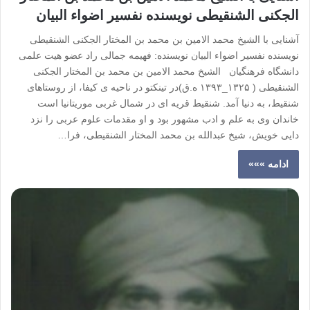
الجکنی الشنقیطی نویسنده نفسیر اضواء البیان
آشنایی با الشیخ محمد الامین بن محمد بن المختار الجکنی الشنقیطی
نویسنده نفسیر اضواء البیان نویسنده: فهیمه جمالی راد عضو هیت علمی
دانشگاه فرهنگیان الشیخ محمد الامین بن محمد بن المختار الجکنی
الشنقیطی ( ۱۳۲۵_۱۳۹۳ ه.ق)در تینکتو در ناحیه ی کیفا، از روستاهای
شنقیط، به دنیا آمد. شنقیط قریه ای در شمال غربی موریتانیا است
خاندان وی به علم و ادب مشهور بود و او مقدمات علوم عربی را نزد
دایی خویش، شیخ عبدالله بن محمد المختار الشنقیطی، فرا…
ادامه »»»