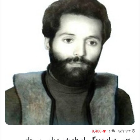
9,480
۶
۹۷/۱۲/۲۳