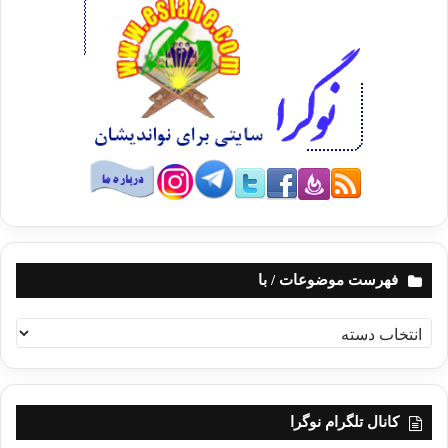
فهرست موضوعات / با
ف
ه
ر
س
ت
کانال تلگرام نوگرا
م