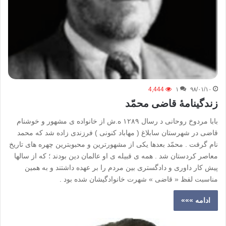
4,444
۱
۹۸/۰۱/۱۰
زندگینامۀ قاضی محمّد
بابا مردوخ روحانی د رسال ۱۲۸۹ ه.ش از خانواده ی مشهور و خوشنام
قاضی در شهرستان سابلاغ ( مهاباد کنونی ) فرزندی زاده شد که محمد
نام گرفت . محمّد بعدها یکی از مشهورترین و محبوبترین چهره های تاریخ
معاصر کردستان شد . همه ی قبیله ی او عالمان دین بودند ؛ که از سالها
پیش کار داوری و دادگستری بین مردم را بر عهده داشتند و به همین
مناسبت لفظ « قاضی » شهرت خانوادگیشان شده بود .
ادامه »»»