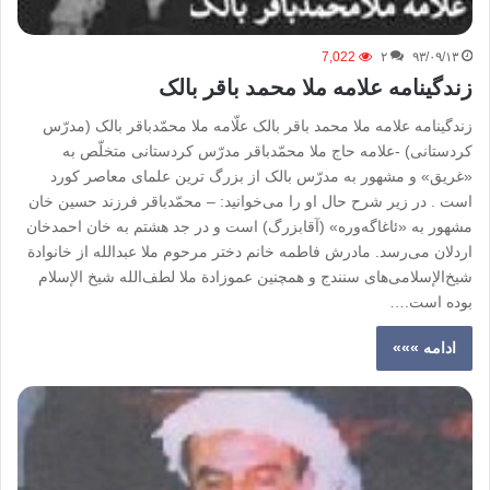
7,022
۲
۹۳/۰۹/۱۳
زندگینامه علامه ملا محمد باقر بالک
زندگینامه علامه ملا محمد باقر بالک علّامه ملا محمّدباقر بالک (مدرّس
کردستانی) -علامه حاج ملا محمّدباقر مدرّس کردستانی متخلّص به
«غریق» و مشهور به مدرّس بالک از بزرگ ترین علمای معاصر کورد
است . در زیر شرح حال او را می‌خوانید: – محمّدباقر فرزند حسین خان
مشهور به «ئاغاگه‌وره» (آقابزرگ) است و در جد هشتم به خان احمدخان
اردلان می‌رسد. مادرش فاطمه خانم دختر مرحوم ملا عبدالله از خانوادة
شیخ‌الإسلامی‌های سنندج و همچنین عموزادة ملا لطف‌الله شیخ الإسلام
بوده است.…
ادامه »»»