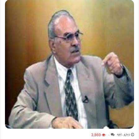
3,869
۰
۹۳/۰۸/۲۶