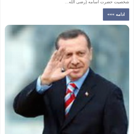
شخصیت حضرت اسامه (رضی الله…
ادامه »»»