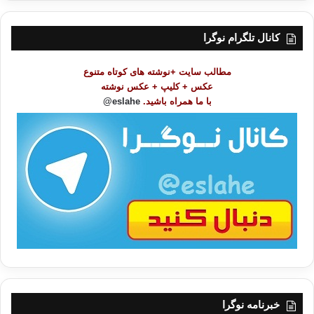
ر
س
ت
کانال تلگرام نوگرا
م
و
مطالب سایت +نوشته های کوتاه متنوع
ض
عکس + کلیپ + عکس نوشته
و
با ما همراه باشید.
eslahe@
ع
ا
ت
/
ب
ا
خبرنامه نوگرا