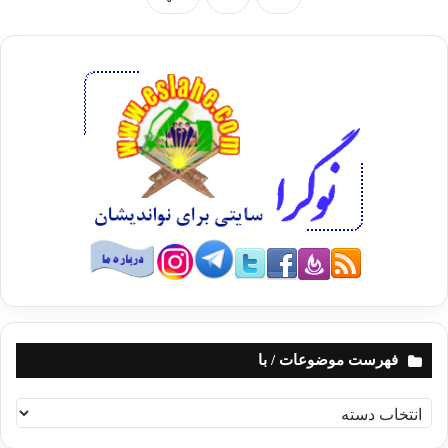
فهرست موضوعات / با
ف
ه