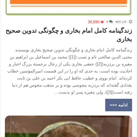
38,996
۳
۹۳/۱۱/۲۰
زندگینامه کامل امام بخاری و چگونگی تدوین صحیح
بخاری
زندگینامه کامل امام بخاری و چگونگی تدوین صحیح بخاری نویسنده:
محیی الدین صالحی نام و نسب:([1]) محمد بن اسماعیل بن ابراهیم بن
مغیره بن بردزبه([2]) جعفی بخاری یکی از رجال برجستة بزرگ اخبار و
احادیث بوده است، به حدی که او را در این قسمت امیرالمؤمنین خطاب
کرده‌اند. امام نووی و خطیب حافظ ابی بکر احمد بن علی بن ثابت
بغدادی گفته‌اند که بردزبه مجوسی بوده و بر مذهب مجوس هم از دنیا
رفته است([3])، ولی مغیره پسر او بدست…
ادامه »»»