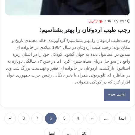
6,547
۱
۹۳/۰۷/۱۴
رجب طيب اردوغان را بهتر بشناسيم!
رجب طيب اردوغان را بهتر بشناسيم! گردآورنده: خالد محمدی تاریخ و
مکان تولد: رجب طيب اردوغان در سال 1954 ميلادى در خانواده ای
متدين در استانبول دیده به جهان گشود. کودکی خود را در استان ریزه
واقع در سواحل دریای سیاه سپری کرد، اما دز سن ۱۳ سالگی دوباره به
استاتبول بازگشت. اردوغان در خانواده ای فقیر و تهیدست بزرگ شد. وی
در مناظره ای تلویزیونی همراه با دنیز بایکال، رئیس حزب جمهوری خواه
اقرار کرد که در کودکی هندوانه…
ادامه »»»
ابتدا
...
«
4
5
6
7
8
»
10
...
انتها