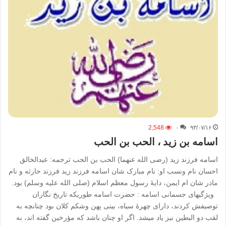
2,548
۰
۹۳/۰۷/۱۶
اسامه بن زید ، الحب بن الحب
اسامه فرزند زید (رضی الله عنهما) الحب بن الحب ترجمه: عبدالخالق
احسان نام ونسب او: نام مبارک شان اسامه فرزند زید فرزند حارثه و نام
مادر شان ام ایمن، دایۀ رسول معظم اسلام (صلی الله علیه وسلم) بود.
ویژگیهای جسمانی اسامه : حضرت اسامه طوریکه تاریخ نگاران
توصیفش کردند، دارای چهرۀ سیاه، بینی پهن وشکم کلان بود چنانچه به
لقب دو البطین نیز یاد میشد. اگر او چنان باشد که مؤرخین گفته اند، به