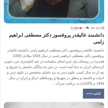
3,188
۱
۹۳/۰۹/۱۷
دانشمند عالیقدر پروفسور دکتر مصطفی ابراهیم
زلمی
دانشمند عالیقدر پروفسور دکتر مصطفی ابراهیم زلمی دانشمند عالیقدر
پروفسور دکتر مصطفی ابراهیم زلمی در سال 1924 میلادی (1303
هجری) در روستای زلم جزو استان سلیمانیه در چند کیلومتری مرز جنوبی
کردستان ایران به دنیا آمده است. در سن ده سالگی تحصیل را شروع و
بعد از ده سال کسب علوم دینی به نزد علمای متخصص در علوم دینی و
ادبیات و فلسفه و منطق در شهرها و روستاهای عراق و ایران در سال
1944 م (1323ه) به دریافت مدرک…
ادامه »»»