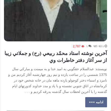
2,787
۱
۹۳/۰۹/۱۱
آخرين نوشته استاد محمّد ربيعي (رح) و جملاتي زيبا
از سر آغاز دفتر خاطرات وي
نويسنده: عبدالسلام حقگويي به اميد خدا و به ميمنت و مباركي سال
1375 شمسي را در ساعت يازده و نيم روز چهارشنبه آغاز كرديم من و
نامزد و اسماء دختر كوچولو يازده ماهه مان در خانه شخص خود در
كرمانشاه در اتاق جنوبي نشسته و با ياد و مدد خداوند كدورتهاي ايام
گذشته را با آخرين لحظات سال گذشته بدرقه كرديم و . . .
ادامه »»»