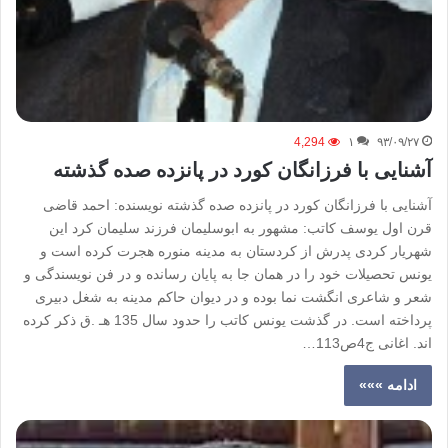
4,294
۱
۹۳/۰۹/۲۷
آشنایی با فرزانگان کورد در پانزده صده گذشته
آشنایی با فرزانگان کورد در پانزده صده گذشته نویسنده: احمد قاضی
قرن اول یوسف کاتب: مشهور به ابوسلیمان فرزند سلیمان کرد این
شهریار کردی پدرش از کردستان به مدینه منوره هجرت کرده است و
یونس تحصیلات خود را در همان جا به پایان رسانده و در فن نویسندگی و
شعر و شاعری انگشت نما بوده و در دیوان حاکم مدینه به شغل دبیری
پرداخته است. در گذشت یونس کاتب را حدود سال 135 هـ .ق ذکر کرده
اند. اغانی ج4ص113…
ادامه »»»