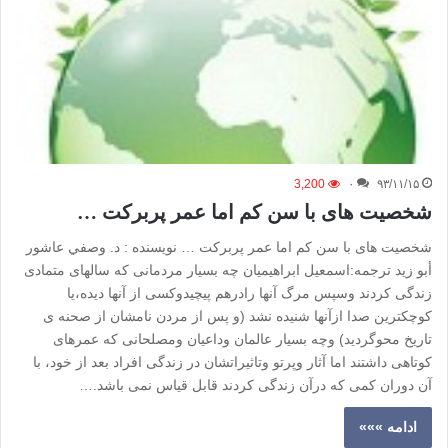
3,200
۰
۹۳/۱۱/۱۵
شخصیت های با سن کم اما عمر پربرکت …
شخصیت های با سن کم اما عمر پربرکت … نویسنده : د. وصفي عاشور
أبو زيد ترجمه:اسمعیل ابراهیمیان چه بسیار مردمانی که سالهای متمادی
زندگی کردند وسپس مرگ آنها رادرهم پیچیدوکسی از آنها دیده،یا
کوچکترین صدا ازآنها شنیده نشد (و پس از مردن نامشان از صحنه ی
تاریخ محوگردید) وچه بسیار عالمان وداعیان ومصلحانی که عمرهای
کوتاهی داشتند اما آثار وپرتو وتاثیراتشان در زندگی افراد بعد از خود، با
آن دوران کمی که درآن زندگی کردند قابل قیاس نمی باشد.…
ادامه »»»