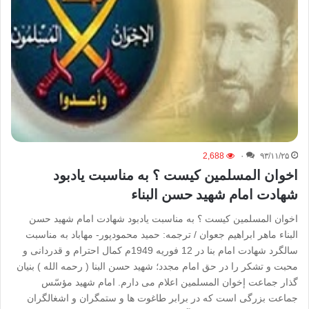
2,688
۰
۹۳/۱۱/۲۵
اخوان المسلمین کیست ؟ به مناسبت یادبود
شهادت امام شهید حسن البناء
اخوان المسلمین کیست ؟ به مناسبت یادبود شهادت امام شهید حسن
البناء ماهر ابراهیم جعوان / ترجمه: حمید محمودپور- مهاباد به مناسبت
سالگرد شهادت امام بنا در 12 فوریه 1949م کمال احترام و قدردانی و
محبت و تشکر را در حق امام مجدد؛ شهید حسن البنا ( رحمه الله ) بنیان
گذار جماعت إخوان المسلمین اعلام می دارم. امام شهید مؤسّس
جماعت بزرگی است که در برابر طاغوت ها و ستمگران و اشغالگران