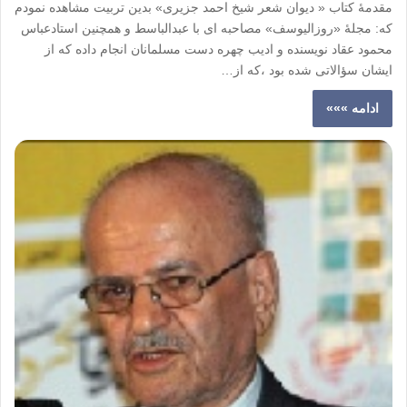
مقدمۀ کتاب « دیوان شعر شیخ احمد جزیری» بدین تربیت مشاهده نمودم
که: مجلۀ «روزالیوسف» مصاحبه ای با عبدالباسط و همچنین استادعباس
محمود عقاد نویسنده و ادیب چهره دست مسلمانان انجام داده که از
ایشان سؤالاتی شده بود ،که از…
ادامه »»»