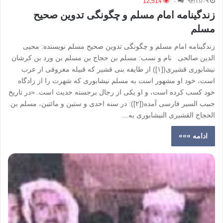
12,514
۰
۹۳/۱۱/۰۹
زندگینامه امام مسلم و چگونگی تدوین صحیح
مسلم
زندگینامه امام مسلم و چگونگی تدوین صحیح مسلم نویسنده: محیی
الدین صالحی نام و نسب: مسلم بن حجاج بن مسلم بن ورد بن کرشان
نیشابوری قشیری([۱]) از طایفه بنی قشیر که قبیله معروفی از عرب
است، خود او مشهور است به مسلم نیشابوری که شهرت را از زادگاه
خود کسب کرده است، و او یکی از رجال برجسته حدیث است. «در تاریخ
حبیب السیر فارسی آمده([۲]): در سنه احدی و ستین و مائتین، مسلم بن
الحجاج القشیری النیشابوری به…
ادامه »»»