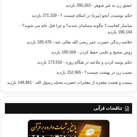
عشق زن به غیر شوهر
- 280,263 بازدید
حکم نوشیدن آبجو (بیره) در اسلام چیست ؟
- 271,329 بازدید
میانمار کجاست؟ چگونه مسلمان شدند؟ و چرا قتل عام می شوند؟
-
196,144 بازدید
خلاصه زندگی حضرت عمر رضی الله تعالی عنه
- 185,476 بازدید
روش صحیح و علمی حفظ کردن
- 180,569 بازدید
حکم بوسه کردن و ملاعبه در هنگام روزه
- 173,616 بازدید
نصیب زن در بهشت چیست؟
- 152,965 بازدید
بیست و هشت معجزه از معجزات حضرت محمّد رسول الله
- 148,961 بازدید
تناقضات قرآنی