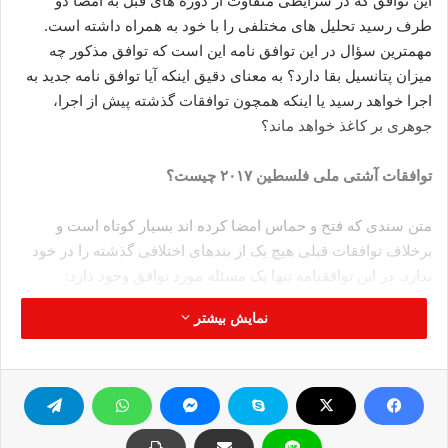
این توافق که در شرایطی متفاوت از دوره های قبل به امضا دو
طرف رسید تحلیل های مختلفی را با خود به همراه داشته است.
مهمترین سؤال در این توافق نامه این است که توافق مذکور چه
میزان پتانسیل بقا دارد؟ به معنای دقیق اینکه آیا توافق نامه جدید به
اجرا خواهد رسید یا اینکه همچون توافقات گذشته پیش از اجرا،
جوهری بر کاغذ خواهد ماند؟
توافقات آشتی ملی فلسطین ۲۰۱۷ چیست؟
متن سندی که فتح و حماس امضا کرده اند بسیار کوتاه است و
برخلاف توافقات قبلی هیچ یک از بندهای اختلافی گذشته را در خود
ندارد. در این توافقنامه تنها یک مسئله مورد توافق وجود دارد:
نمایش بیشتر
دولت وفاق ملی- که براساس اعلامیه دوحه ریاست آن بر عهده
محمود عباس، رئیس تشکیلات خودگردان است و وی رامی حمدالله
را بر مسند آن قرار داده است- از روز اول دسامبر ۲۰۱۷ ، اداره امور
در نوار غزه را بر عهده خواهد گرفت.
-تشکیل کمیته‌ای حقوقی- اداری از سوی دولت وفاق ملی برای حل