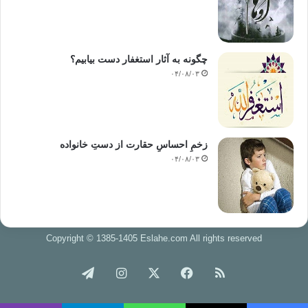
چگونه به آثار استغفار دست بیابیم؟
۰۴/۰۸/۰۳
زخمِ احساسِ حقارت از دستِ خانواده
۰۴/۰۸/۰۳
Copyright © 1385-1405 Eslahe.com All rights reserved
خوراک
فیس
X
اینستاگرام
تلگرام
بوک