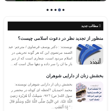
مطالب جدید
منظور از تجدید نظر در دعوت اسلامی چیست؟
نویسنده: : دکتر یوسف قرضاوی / مترجم: عبد
الصمد مرتضوی این که هر گونه تحریفی در
اسلام مردود است، شعاری است که از دیر
باز ما ان را سر داده و دهها سال است که…
بخشش زنان از دارایی شوهران
بخشش زنان از دارایی شوهران نویسنده:
محمد احمدیان ?لحظه ای کوتاه در محضر ر
سول الله( ص) ?۹۲- سَمِعْتُ أَبَا هُرَیْرَهَ رَضِیَ
اللَّهُ عَنْهُ، عَنِ النَّبِیِّ صَلَّى اللَّهُ عَلَیْهِ وَسَلَّمَ قَالَ
: ” إِذَا أَنْفَقَتِ…