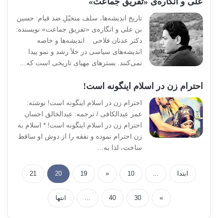
علی و انگاره‌ی «تفریق جماعت»
تاریخ اندیشه‌ها، سلف متخیّلِ ضد قیام: حسین
بن علی و انگاره‌ی «تفریق جماعت» نویسنده:
دکتر عدنان فلاحی اندیشه‌ها و خاصه
اندیشه‌های سیاسی در خلأ رشد و نمو پیدا
نمی‌کنند. بسترهای مهیای تاریخی است که…
احترام زن در اسلام اینگونه است!
احترام زن در اسلام اینگونه است! نوشته:
عمر عبدالکافی / ترجمه: عبدالخالق احسان
احترام زن در اسلام اینگونه است! * اسلام به
زن احترام نموده و نفقه را از دوش او ساقط
ساخت، لذا به…
ابتدا
...
10
«
19
20
21
»
30
40
...
انتها