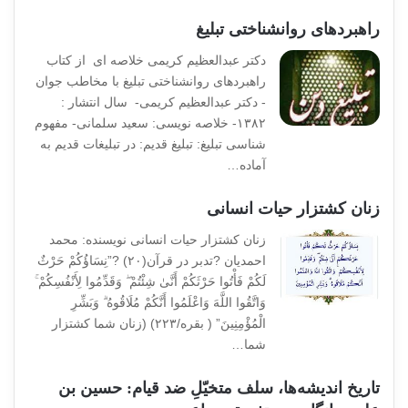
راهبردهای روانشناختی تبلیغ
دکتر عبدالعظیم کریمی خلاصه ای از کتاب
راهبردهای روانشناختی تبلیغ با مخاطب جوان
- دکتر عبدالعظیم کریمی- سال انتشار :
۱۳۸۲- خلاصه نویسی: سعید سلمانی- مفهوم
شناسی تبلیغ: تبلیغ قدیم: در تبلیغات قدیم به
آماده…
زنان کشتزار حیات انسانی
زنان کشتزار حیات انسانی نویسنده: محمد
احمدیان ?تدبر در قرآن(۲۰) ?”نِسَاؤُکُمْ حَرْثٌ
لَکُمْ فَأْتُوا حَرْثَکُمْ أَنَّىٰ شِئْتُمْ ۖ وَقَدِّمُوا لِأَنْفُسِکُمْ ۚ
وَاتَّقُوا اللَّهَ وَاعْلَمُوا أَنَّکُمْ مُلَاقُوهُ ۗ وَبَشِّرِ
الْمُؤْمِنِینَ” ( بقره/۲۲۳) (زنان شما کشتزار
شما…
تاریخ اندیشه‌ها، سلف متخیّلِ ضد قیام: حسین بن