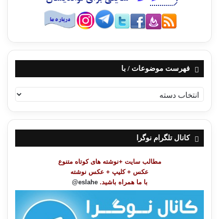
فهرست موضوعات / با
فهرست
موضوعات
/
با
کانال تلگرام نوگرا
مطالب سایت +نوشته های کوتاه متنوع
عکس + کلیپ + عکس نوشته
با ما همراه باشید.
eslahe@