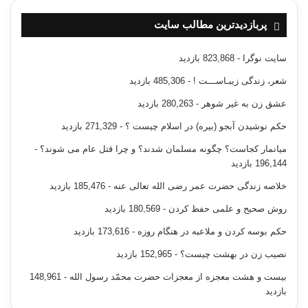
پربازدیدترین مطالب سایت
سایت نوگرا
- 823,868 بازدید
شعر، زندگی زیبـاســـت !
- 485,306 بازدید
عشق زن به غیر شوهر
- 280,263 بازدید
حکم نوشیدن آبجو (بیره) در اسلام چیست ؟
- 271,329 بازدید
میانمار کجاست؟ چگونه مسلمان شدند؟ و چرا قتل عام می شوند؟
-
196,144 بازدید
خلاصه زندگی حضرت عمر رضی الله تعالی عنه
- 185,476 بازدید
روش صحیح و علمی حفظ کردن
- 180,569 بازدید
حکم بوسه کردن و ملاعبه در هنگام روزه
- 173,616 بازدید
نصیب زن در بهشت چیست؟
- 152,965 بازدید
بیست و هشت معجزه از معجزات حضرت محمّد رسول الله
- 148,961
بازدید