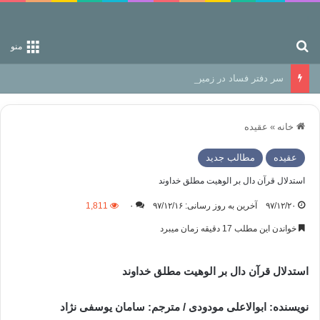
جستجو برای
منو
سر دفتر فساد در زمین‌، دوری وکناره‌گیری از راه خداست‌!
خانه
»
عقیده
عقیده
مطالب جدید
استدلال قرآن دال بر الوهیت مطلق خداوند
۹۷/۱۲/۲۰
آخرین به روز رسانی: ۹۷/۱۲/۱۶
۰
1,811
خواندن این مطلب 17 دقیقه زمان میبرد
استدلال قرآن دال بر الوهیت مطلق خداوند
نویسنده: ابوالاعلی مودودی / مترجم: سامان یوسفی نژاد