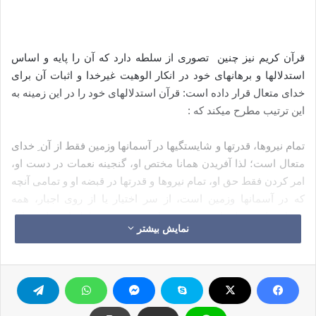
قرآن کریم نیز چنین تصوری از سلطه دارد که آن را پایه و اساس
استدلال­ها و برهان­های خود در انکار الوهیت غیرخدا و اثبات آن برای
خدای متعال قرار داده است: قرآن استدلال­های خود را در این زمینه به
این ترتیب مطرح می­کند که :
تمام نیروها، قدرت­ها و شایستگی­ها در آسمان­ها وزمین فقط از آن ِ خدای
متعال است؛ لذا آفریدن همانا مختص او، گنجینه نعمات در دست او،
امر کردن فقط حق او، تمام نیروها و قدرتها در قبضه او و تمامی آنچه
که در آسمانها وزمین است، از سر اختیار یا از روی اجبار، همه
فرمانبردار و مطیع او هستند. غیر او بر هیچ چیز سلطه ای ندارد و این
نمایش بیشتر
فقط حکم اوست که در آسمانها و زمین جاری است. کسی هم به جز
او وجود ندارد که از اسرار موجودات و شیوه نظم و تدبیر آنها آگاه
باشد و یا اینکه در صدور حکم، شریک خدای بزرگ باشد. پس با این
توصیف، هیچ معبود به حقی جز او وجود ندارد.