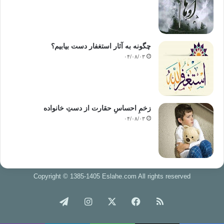
با توجه بدین امور) آیا معبودی با خدا است؟! واقعاً شما بسیار کم
اندرز می­گیرید!
چگونه به آثار استغفار دست بیابیم؟
(آیا بت­های بی جان بهترند) یا کسی که شما را در تاریکیهای خشکی­ها و
۰۴/۰۸/۰۳
دریاها رهنمود (و دستگیری) می­کند و کسی که بادها را به عنوان
بشارت دهندگان، پیشاپیش نزول رحمتش وزان می­سازد (و آنها را پیک
قدوم باران می­سازد. در ساختن و راه انازی اینها) آیا معبودی با
خداست؟ خدا فراتر و دورتر از این چیزهایی است که انباز او می­
زخمِ احساسِ حقارت از دستِ خانواده
گردانید.
۰۴/۰۸/۰۳
(آیا معبودهای دروغین شما بهترند) یا کسی که آفرینش را می­آغازد
وسپس آن را برگشت می­دهد و کسی که شما را از آسمان و زمین
روزی عطا می­کند؟ (حال با توجه به قدرت آفرینش یزدان و نظم و
نظام موجود در پدیده­های جهان و اقرار عقل سالم به زنده شدن
Copyright © 1385-1405 Eslahe.com All rights reserved
دوباره مردمان در دنیای جاویدان) آیا معبودی با خدا است؟ (ای
پیغمبر بدیشان) بگو: دلیل و برهان خود را بیان دارید اگر راست می­
خوراک
فیس
X
اینستاگرام
تلگرام
گوئید (که جز خدا معبودهای دیگری هم وجود دارند).