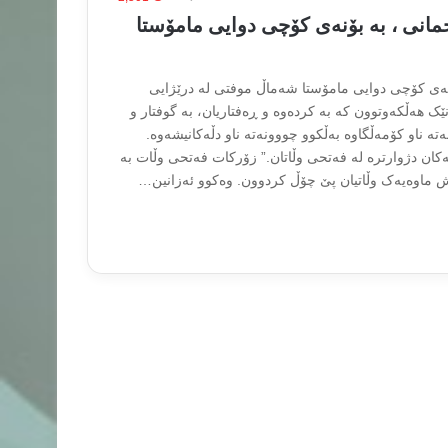
انی ، بە بۆنەی کۆچی دوایی مامۆستا
نەی کۆچی دوایی مامۆستا شەماڵ موفتی لە درێژایی
ک هەڵکەوتوون کە بە کردەوە و ڕەفتاریان، بە گوفتار و
تە ناو کۆمەڵگاوە بەڵکوو چووونەتە ناو دڵەکانیشەوە.
کان دژوارترە لە فەتحی وڵاتان.” زۆرکات فەتحی وڵات بە
پاش ماوەیەک وڵاتیان پێ چۆڵ کردوون. وەکوو ئەزانین…