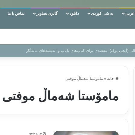
ربی
به شی کوردی
دانلود
گالری تصاویر
تماس با ما
ن‌، دوری وکناره‌گیری از راه خداست‌!
خانه
»
مامۆستا شەماڵ موفتی
مامۆستا شەماڵ موفتی
۹۴/۱۲/۰۲