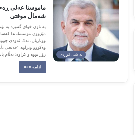
ماموستا عەلی ڕەحم
شەماڵ موفتی
بە ناوی خوای گەورە بە بۆ
مێژووی موسڵماناندا کەسانێ
ووتاریان، نەک ئەوەی چوونە
وەکووو وتراوە: “فەتحی دڵە
زۆر بووە و کراوە؛ بەڵام 
به شی کوردی
ادامه »»»