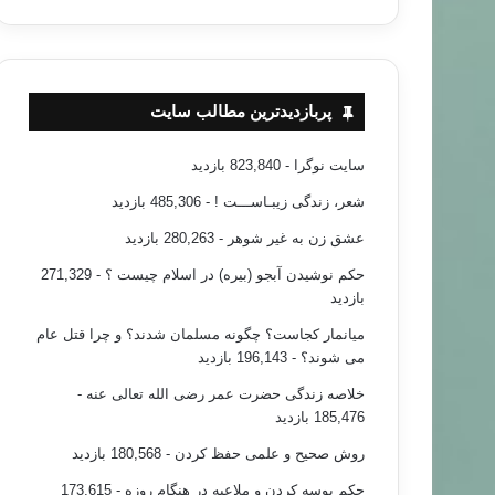
پربازدیدترین مطالب سایت
سایت نوگرا
- 823,840 بازدید
شعر، زندگی زیبـاســـت !
- 485,306 بازدید
عشق زن به غیر شوهر
- 280,263 بازدید
حکم نوشیدن آبجو (بیره) در اسلام چیست ؟
- 271,329
بازدید
میانمار کجاست؟ چگونه مسلمان شدند؟ و چرا قتل عام
می شوند؟
- 196,143 بازدید
خلاصه زندگی حضرت عمر رضی الله تعالی عنه
-
185,476 بازدید
روش صحیح و علمی حفظ کردن
- 180,568 بازدید
حکم بوسه کردن و ملاعبه در هنگام روزه
- 173,615