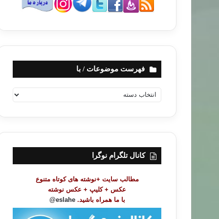
فهرست موضوعات / با
ف
ه
ر
س
ت
م
و
کانال تلگرام نوگرا
ض
و
مطالب سایت +نوشته های کوتاه متنوع
ع
عکس + کلیپ + عکس نوشته
ا
با ما همراه باشید.
eslahe@
ت
/