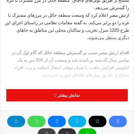
مسلح از طریق تونل‌های قاچاق” منطقه حائل در مرز مشترک با غزه
را گسترش می‌دهد.
ارتش مصر اعلام کرد که وسعت منطقه حائل در مرزهای مشترک با
غزه را دو برابر می‌کند. به گفته مقامات نظامی در راستای اجرای این
طرح 1220 منزل تخریب و ساکنان محلی این مناطق به جاهای
دیگری منتقل می‌شوند.
اقدام ارتش مصر مبنی بر گسترش منطقه حائل که گام اول آن در
نوامبر سال گذشته برداشته شد و وسعت آن از 500 متر به یک
کیلومتر افزایش یافت، با هدف توقف انتقال اسلحه و تردد افراد
مسلح از طریق تونل‌های قاچاق صورت می‌پذیرد.
برخی مقامات نظامی مصر که خواستند نامشان فاش نشود،
نمایش بیشتر
پیش‌بینی کردند که عملیات توسعه‌ منطقه حائل طی روزهای آینده
انجام شود و ارتش مصر در نظر دارد خسارت خانواده‌هایی را که از
منازل خود بیرون رانده می‌شوند، پرداخت کند.
به دنبال کشته شدن 31 تن از نیروهای مصری در حمله‌ به یک ایست