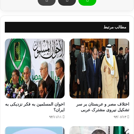
بازرسی مصر در 30 کیلومتری شهر مرزی رفح، مصر اولین مرحله از
طرح ایجاد منطقه حائل را آغاز کرد.
منبع: شفقنا
مطالب مرتبط
ارتش مصر
ایجاد حائل
غزه
مصر
کپی آدرس
اختلاف مصر و عربستان بر سر
اخوان المسلمین به فکر نزدیکی به
تشکیل نیروی مشترک عربی
ایران؟
۹۴/۱۱/۱۱
۹۴/۰۶/۱۳