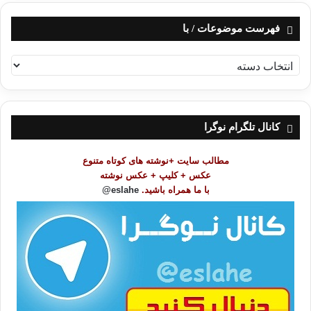
فهرست موضوعات / با
ف
ه
ر
س
ت
کانال تلگرام نوگرا
م
و
مطالب سایت +نوشته های کوتاه متنوع
ض
عکس + کلیپ + عکس نوشته
و
با ما همراه باشید.
eslahe@
ع
ا
ت
/
ب
ا