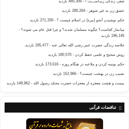
شعر، زندگی زیبـاســـت !
- 485,306 بازدید
عشق زن به غیر شوهر
- 280,264 بازدید
حکم نوشیدن آبجو (بیره) در اسلام چیست ؟
- 271,330 بازدید
میانمار کجاست؟ چگونه مسلمان شدند؟ و چرا قتل عام می شوند؟
-
196,145 بازدید
خلاصه زندگی حضرت عمر رضی الله تعالی عنه
- 185,477 بازدید
روش صحیح و علمی حفظ کردن
- 180,570 بازدید
حکم بوسه کردن و ملاعبه در هنگام روزه
- 173,616 بازدید
نصیب زن در بهشت چیست؟
- 152,966 بازدید
بیست و هشت معجزه از معجزات حضرت محمّد رسول الله
- 148,962 بازدید
تناقضات قرآنی