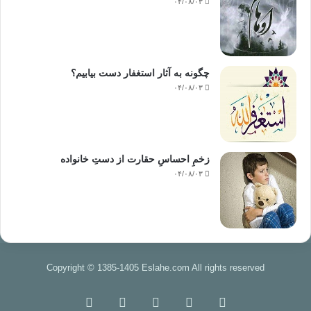
۰۴/۰۸/۰۳
چگونه به آثار استغفار دست بیابیم؟
۰۴/۰۸/۰۳
زخمِ احساسِ حقارت از دستِ خانواده
۰۴/۰۸/۰۳
Copyright © 1385-1405 Eslahe.com All rights reserved
خوراک
فیس
X
اینستاگرام
تلگرام