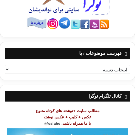
فهرست موضوعات / با
ف
ه
ر
س
ت
کانال تلگرام نوگرا
م
و
مطالب سایت +نوشته های کوتاه متنوع
ض
عکس + کلیپ + عکس نوشته
و
با ما همراه باشید.
eslahe@
ع
ا