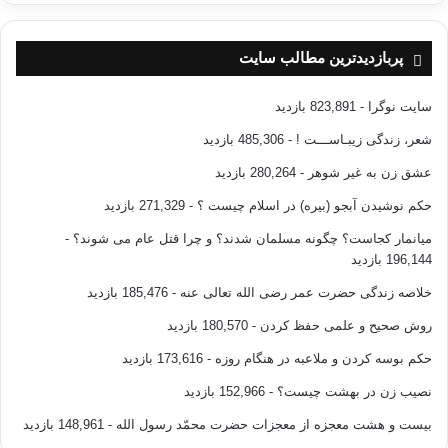
پربازدیدترین مطالب سایت
سایت نوگرا
- 823,891 بازدید
شعر، زندگی زیبـاســـت !
- 485,306 بازدید
عشق زن به غیر شوهر
- 280,264 بازدید
حکم نوشیدن آبجو (بیره) در اسلام چیست ؟
- 271,329 بازدید
میانمار کجاست؟ چگونه مسلمان شدند؟ و چرا قتل عام می شوند؟
-
196,144 بازدید
خلاصه زندگی حضرت عمر رضی الله تعالی عنه
- 185,476 بازدید
روش صحیح و علمی حفظ کردن
- 180,570 بازدید
حکم بوسه کردن و ملاعبه در هنگام روزه
- 173,616 بازدید
نصیب زن در بهشت چیست؟
- 152,966 بازدید
بیست و هشت معجزه از معجزات حضرت محمّد رسول الله
- 148,961 بازدید