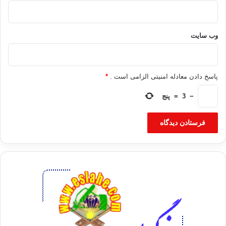
وب‌ سایت
پاسخ دادن معادله امنیتی الزامی است .
*
−
3
=
پنج