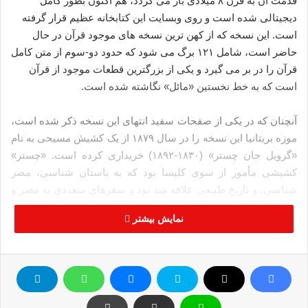
قدمت آن به قرن ۸ میلادی باز می گردد، هم اکنون بطور کامل
دیجیتالی شده است و روی وبسایت این کتابخانه عظیم قرار گرفته
است. این نسخه که از کهن ترین نسخه های موجود قرآن در حال
حاضر است، شامل ۱۲۱ برگ می شود که حدود دو-سوم از متن کامل
قرآن را در بر می گیرد و یکی از بزرگترین قطعات موجود از قرآن
است که به خط نخستین «مائل» نگاشته شده است.
آنچنان که در یکی از صفحات سفید انتهای این نسخه ذکر شده است،
موزه بریتانیا این نسخه را در سال ۱۸۷۹ از یک کشیش مسیحی به نام
«گرویل جان چستر» (۱۸۳۰-۱۸۹۲) خریداری کرده است. «چستر»
کشیشی مأمور از سوی کلیسا بود که به باستان شناسی، مصر
شناسی، و تاریخ طبیعی علاقه مند بود و سفرهای متعددی به مصر و
خاور نزدیک داشت، و از آنجا اشیا و نسخه هایی را جمع آوری کرد که
نمایش بیشتر
اکنون در مجموعه های موسسات فرهنگی و کتابخانه ای بریتانیا
نگهداری می شود. احتمال فراوان می رود که این قرآن در مصر به
دست او رسیده باشد.
این نسخه از قرآن، شامل سه مجموعه از برگ های متصل به هم از