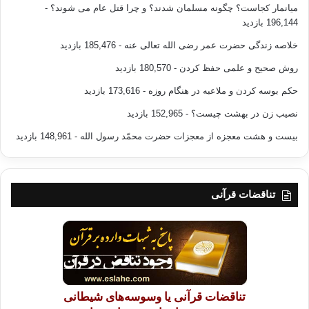
میانمار کجاست؟ چگونه مسلمان شدند؟ و چرا قتل عام می شوند؟
-
196,144 بازدید
خلاصه زندگی حضرت عمر رضی الله تعالی عنه
- 185,476 بازدید
روش صحیح و علمی حفظ کردن
- 180,570 بازدید
حکم بوسه کردن و ملاعبه در هنگام روزه
- 173,616 بازدید
نصیب زن در بهشت چیست؟
- 152,965 بازدید
بیست و هشت معجزه از معجزات حضرت محمّد رسول الله
- 148,961 بازدید
تناقضات قرآنی
تناقضات قرآنی یا وسوسه‌های شیطانی