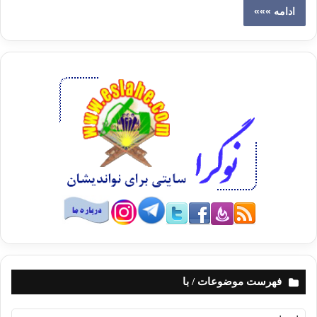
ادامه »»»
فهرست موضوعات / با
ف