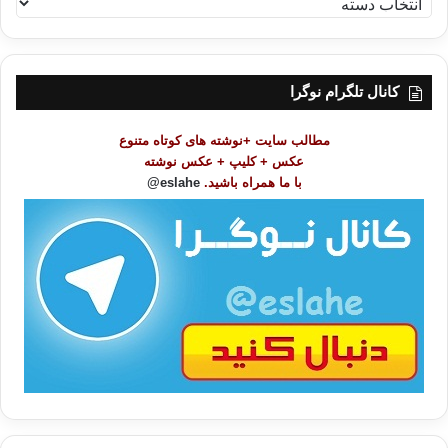
ه
ر
س
ت
کانال تلگرام نوگرا
م
و
مطالب سایت +نوشته های کوتاه متنوع
ض
عکس + کلیپ + عکس نوشته
و
با ما همراه باشید.
eslahe@
ع
ا
ت
/
ب
ا