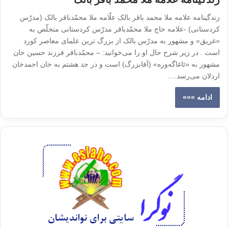
زندگینامه علامه ملا محمد باقر بالک علّامه ملا محمّدباقر بالک (مدرّس
کردستانی) -علامه حاج ملا محمّدباقر مدرّس کردستانی متخلّص به
«غریق» و مشهور به مدرّس بالک از بزرگ ترین علمای معاصر کورد
است . در زیر شرح حال او را می‌خوانید: – محمّدباقر فرزند حسین خان
مشهور به «ئاغاگه‌وره» (آقابزرگ) است و در جد هشتم به خان احمدخان
اردلان می‌رسد.…
ادامه »»»