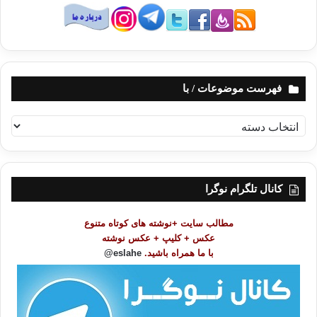
فهرست موضوعات / با
ف
ه
ر
س
ت
کانال تلگرام نوگرا
م
و
مطالب سایت +نوشته های کوتاه متنوع
ض
عکس + کلیپ + عکس نوشته
و
با ما همراه باشید.
eslahe@
ع
ا
ت
/
ب