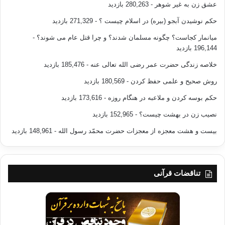
عشق زن به غیر شوهر
- 280,263 بازدید
حکم نوشیدن آبجو (بیره) در اسلام چیست ؟
- 271,329 بازدید
میانمار کجاست؟ چگونه مسلمان شدند؟ و چرا قتل عام می شوند؟
-
196,144 بازدید
خلاصه زندگی حضرت عمر رضی الله تعالی عنه
- 185,476 بازدید
روش صحیح و علمی حفظ کردن
- 180,569 بازدید
حکم بوسه کردن و ملاعبه در هنگام روزه
- 173,616 بازدید
نصیب زن در بهشت چیست؟
- 152,965 بازدید
بیست و هشت معجزه از معجزات حضرت محمّد رسول الله
- 148,961 بازدید
تناقضات قرآنی