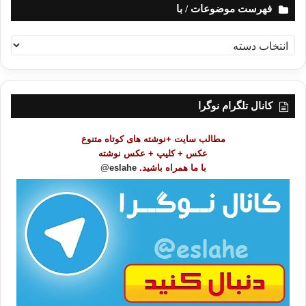
فهرست موضوعات / با
ف
ه
ر
س
ت
کانال تلگرام نوگرا
م
و
مطالب سایت +نوشته های کوتاه متنوع
ض
عکس + کلیپ + عکس نوشته
و
با ما همراه باشید.
eslahe@
ع
ا
ت
/
ب
ا