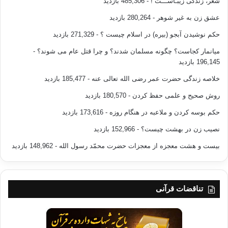
شعر، زندگی زیبـاســـت !
- 485,306 بازدید
عشق زن به غیر شوهر
- 280,264 بازدید
حکم نوشیدن آبجو (بیره) در اسلام چیست ؟
- 271,329 بازدید
میانمار کجاست؟ چگونه مسلمان شدند؟ و چرا قتل عام می شوند؟
-
196,145 بازدید
خلاصه زندگی حضرت عمر رضی الله تعالی عنه
- 185,477 بازدید
روش صحیح و علمی حفظ کردن
- 180,570 بازدید
حکم بوسه کردن و ملاعبه در هنگام روزه
- 173,616 بازدید
نصیب زن در بهشت چیست؟
- 152,966 بازدید
بیست و هشت معجزه از معجزات حضرت محمّد رسول الله
- 148,962 بازدید
تناقضات قرآنی