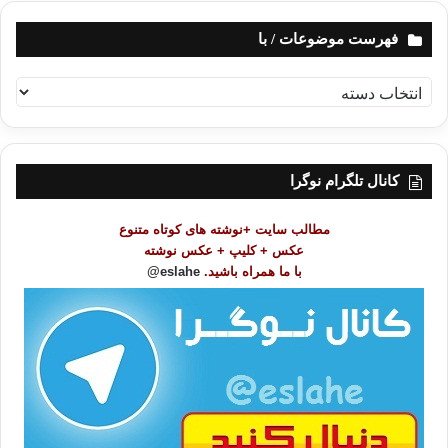
فهرست موضوعات / با
ف
ه
ر
س
ت
کانال تلگرام نوگرا
م
و
مطالب سایت +نوشته های کوتاه متنوع
ض
عکس + کلیپ + عکس نوشته
و
با ما همراه باشید.
eslahe@
ع
ا
ت
/
ب
ا