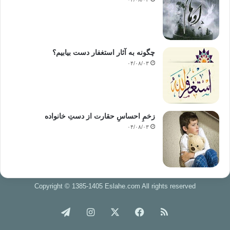
چگونه به آثار استغفار دست بیابیم؟
۰۴/۰۸/۰۳
زخمِ احساسِ حقارت از دستِ خانواده
۰۴/۰۸/۰۳
Copyright © 1385-1405 Eslahe.com All rights reserved
خوراک
فیس
X
اینستاگرام
تلگرام