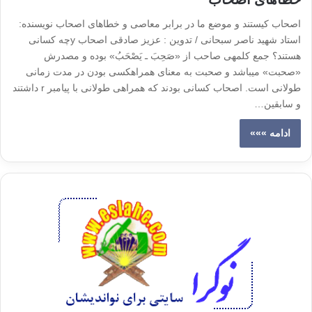
اصحاب کیستند و موضع ما در برابر معاصی و خطاهای اصحاب نویسنده:
استاد شهید ناصر سبحانی / تدوین : عزیز صادقی اصحاب yچه کسانی
هستند؟ جمع کلمه‏ی صاحب از «صَحِبَ ـ یَصْحَبُ» بوده و مصدرش
«صحبت» می‏باشد و صحبت به ‏معنای همراه‏کسی ‏بودن در مدت زمانی
طولانی است. اصحاب کسانی بودند که همراهی طولانی با پیامبر r داشتند
و سابقین…
ادامه »»»