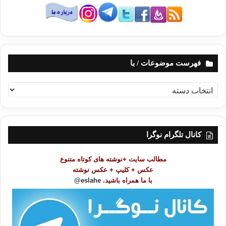
فهرست موضوعات / با
ف
ه
ر
س
ت
کانال تلگرام نوگرا
م
و
مطالب سایت +نوشته های کوتاه متنوع
ض
عکس + کلیپ + عکس نوشته
و
با ما همراه باشید.
eslahe@
ع
ا
ت
/
ب