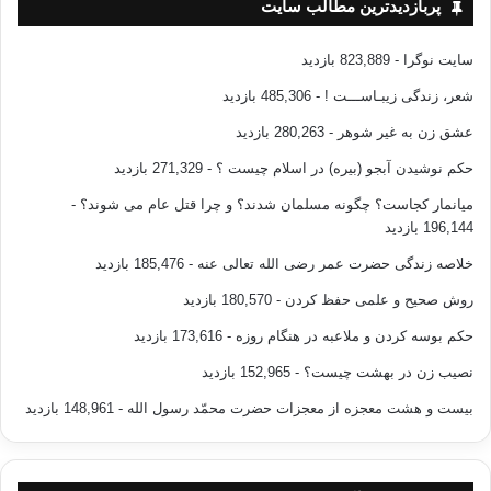
پربازدیدترین مطالب سایت
سایت نوگرا
- 823,889 بازدید
شعر، زندگی زیبـاســـت !
- 485,306 بازدید
عشق زن به غیر شوهر
- 280,263 بازدید
حکم نوشیدن آبجو (بیره) در اسلام چیست ؟
- 271,329 بازدید
میانمار کجاست؟ چگونه مسلمان شدند؟ و چرا قتل عام می شوند؟
-
196,144 بازدید
خلاصه زندگی حضرت عمر رضی الله تعالی عنه
- 185,476 بازدید
روش صحیح و علمی حفظ کردن
- 180,570 بازدید
حکم بوسه کردن و ملاعبه در هنگام روزه
- 173,616 بازدید
نصیب زن در بهشت چیست؟
- 152,965 بازدید
بیست و هشت معجزه از معجزات حضرت محمّد رسول الله
- 148,961 بازدید