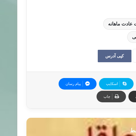
عادت ماهانه
ی
کپی آدرس
اسکایپ
پیام رسان
چاپ
بط