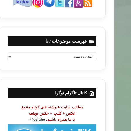
فهرست موضوعات / با
ف
ه
ر
س
ت
م
و
کانال تلگرام نوگرا
ض
و
مطالب سایت +نوشته های کوتاه متنوع
ع
عکس + کلیپ + عکس نوشته
ا
با ما همراه باشید.
eslahe@
ت
/