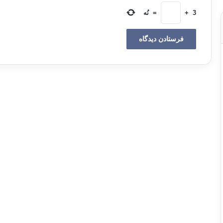
3
+
=
نُه