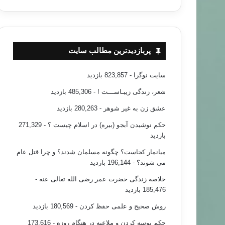
جوانان
پربازدیدترین مطالب سایت
۹۴/۰۱/۳۰
ستفاده از زنان ، جفا به زن به نام دفاع از زن
سایت نوگرا
- 823,857 بازدید
شعر، زندگی زیبـاســـت !
- 485,306 بازدید
عشق زن به غیر شوهر
- 280,263 بازدید
حکم نوشیدن آبجو (بیره) در اسلام چیست ؟
- 271,329
بازدید
میانمار کجاست؟ چگونه مسلمان شدند؟ و چرا قتل عام
می شوند؟
- 196,144 بازدید
خلاصه زندگی حضرت عمر رضی الله تعالی عنه
-
185,476 بازدید
روش صحیح و علمی حفظ کردن
- 180,569 بازدید
حکم بوسه کردن و ملاعبه در هنگام روزه
- 173,616