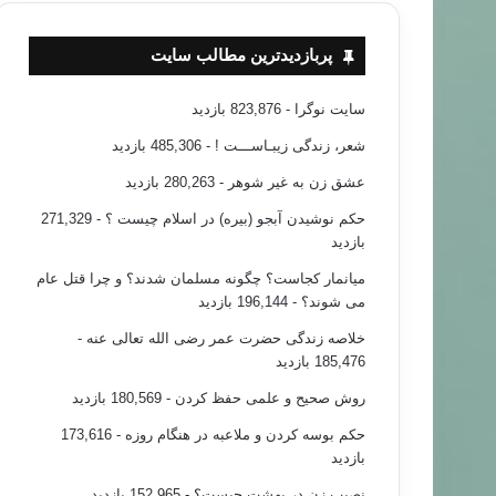
پربازدیدترین مطالب سایت
سایت نوگرا
- 823,876 بازدید
شعر، زندگی زیبـاســـت !
- 485,306 بازدید
خبر های جدید
عشق زن به غیر شوهر
- 280,263 بازدید
حکم نوشیدن آبجو (بیره) در اسلام چیست ؟
- 271,329
۹۴/۰۵/۱۲
بازدید
یب درباره‌ی حادثه‌ی تخریب نمازخانه‌ی پونک
میانمار کجاست؟ چگونه مسلمان شدند؟ و چرا قتل عام
می شوند؟
- 196,144 بازدید
خلاصه زندگی حضرت عمر رضی الله تعالی عنه
-
185,476 بازدید
روش صحیح و علمی حفظ کردن
- 180,569 بازدید
حکم بوسه کردن و ملاعبه در هنگام روزه
- 173,616
بازدید
نصیب زن در بهشت چیست؟
- 152,965 بازدید