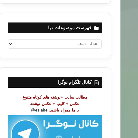
فهرست موضوعات / با
ف
ه
ر
س
ت
م
و
کانال تلگرام نوگرا
ض
و
مطالب سایت +نوشته های کوتاه متنوع
ع
عکس + کلیپ + عکس نوشته
ا
با ما همراه باشید.
eslahe@
ت
/
ب
ا