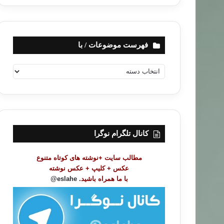
فهرست موضوعات / با
ف
ه
ر
س
ت
م
و
کانال تلگرام نوگرا
ض
و
مطالب سایت +نوشته های کوتاه متنوع
ع
عکس + کلیپ + عکس نوشته
ا
با ما همراه باشید.
eslahe@
ت
/
ب
ا