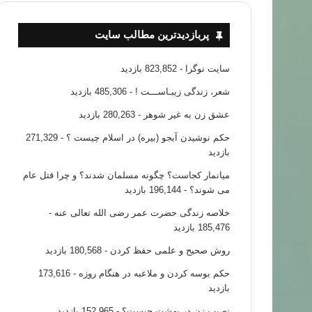
پربازدیدترین مطالب سایت
سایت نوگرا
- 823,852 بازدید
شعر، زندگی زیبـاســـت !
- 485,306 بازدید
عشق زن به غیر شوهر
- 280,263 بازدید
حکم نوشیدن آبجو (بیره) در اسلام چیست ؟
- 271,329
بازدید
میانمار کجاست؟ چگونه مسلمان شدند؟ و چرا قتل عام
می شوند؟
- 196,144 بازدید
خلاصه زندگی حضرت عمر رضی الله تعالی عنه
-
185,476 بازدید
روش صحیح و علمی حفظ کردن
- 180,568 بازدید
حکم بوسه کردن و ملاعبه در هنگام روزه
- 173,616
بازدید
نصیب زن در بهشت چیست؟
- 152,965 بازدید