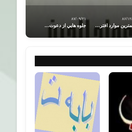
۸۷/۰۹/۲۱
۸۶/۱۲
مهم­ترین موارد افتراقِ حرکت­های اسلامی
جلوه هايي از دعوت اسلامي امام مودودی