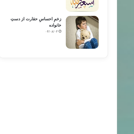
زخمِ احساسِ حقارت از دستِ
خانواده
۰۴/۰۸/۰۳
مقالات
۸۶/۱۲/۰۷
ات اسلامی؛ حقائق و شبهات