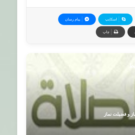
اسکایپ
پیام رسان
چاپ
بط
از و فضیلت نماز