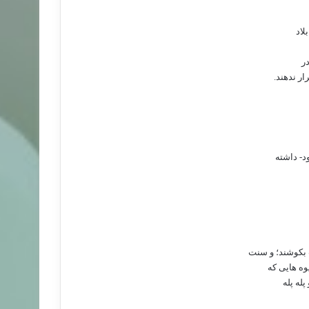
لاد
ر
ار ندهند.
د- داشته
 بکوشند؛ و سنت
وه هایی که
له پله