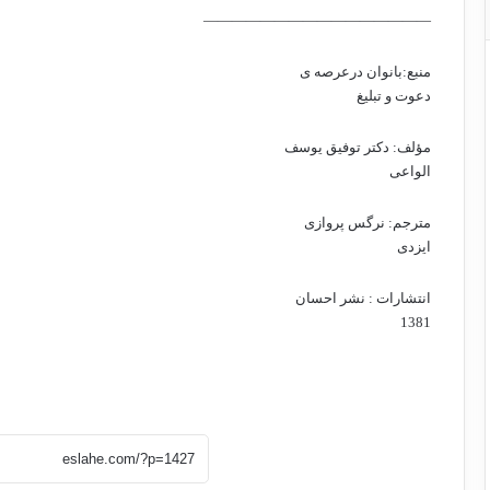
————————————————
منبع:بانوان درعرصه ی
دعوت و تبلیغ
مؤلف: دکتر توفیق یوسف
الواعی
مترجم: نرگس پروازی
ایزدی
انتشارات : نشر احسان
1381