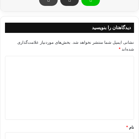
مردمی ليبی، قذافی از افراد مزدور آفريقايی برای سركوب مردم استفاده
می‌كند و به همين خاطر در روزهای اخير، تعداد زيادی از مردم به دست اين
مزدوران كشته شدند.
دیدگاهتان را بنویسید
يوسف قرضاوی در ادامه از قبايل ليبی و افسران ارتش خواست كه به معترضان
بپيوندند؛ هما‌ن كاری كه فرماندهان ارتش در تونس و مصر انجام دادند؛ اين امر
سبب می‌شود كه كشور ليبی به حقيقت عربی و اسلامی خود برگردد.
نشانی ایمیل شما منتشر نخواهد شد.
بخش‌های موردنیاز علامت‌گذاری
شده‌اند
*
وی در پايان تصريح كرد: ملت ليبی را به صبر و استقامت دعوت می‌كنم،
د
همان‌طور كه جوانان مصری را توصيه كردم و از علما و اساتيد دانشگاه‌ها و
ی
تمامی گروه‌ها می‌خواهم كه در قيام مردمی عليه حكومت قذافی مشاركت كنند.
د
گ
شيخ قرضاوي ليبي استقامت
ا
ه
کپی آدرس
*
نام
*