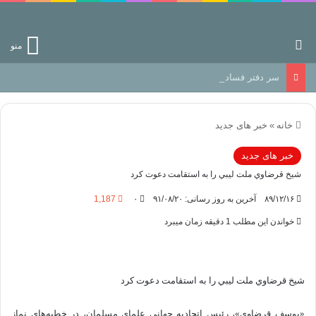
جستجو برای
منو
سر دفتر فساد در زمین‌، دوری وکناره‌گیری از راه خداست‌!
خانه
»
خبر های جدید
خبر های جدید
شيخ قرضاوي ملت ليبي را به استقامت دعوت كرد
۸۹/۱۲/۱۶
آخرین به روز رسانی: ۹۱/۰۸/۲۰
۰
1,187
خواندن این مطلب 1 دقیقه زمان میبرد
شيخ قرضاوي ملت ليبي را به استقامت دعوت كرد
«يوسف قرضاوی»، رئيس اتحاديه جهانی علمای مسلمان، در خطبه‌های نماز