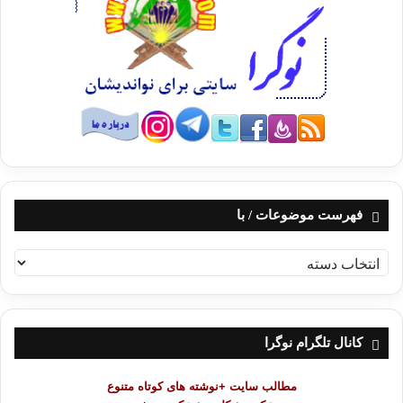
فهرست موضوعات / با
ف
ه
ر
س
ت
کانال تلگرام نوگرا
م
و
مطالب سایت +نوشته های کوتاه متنوع
ض