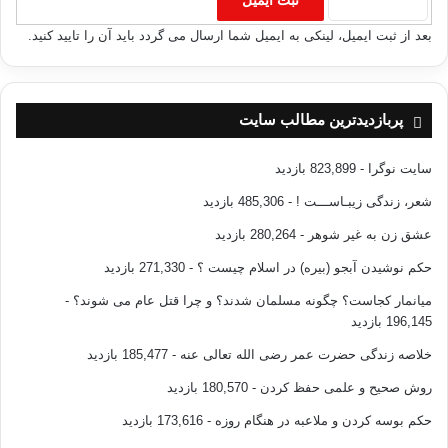
بعد از ثبت ایمیل، لینکی به ایمیل شما ارسال می گردد باید آن را تایید کنید.
پربازدیدترین مطالب سایت
سایت نوگرا
- 823,899 بازدید
شعر، زندگی زیبـاســـت !
- 485,306 بازدید
عشق زن به غیر شوهر
- 280,264 بازدید
حکم نوشیدن آبجو (بیره) در اسلام چیست ؟
- 271,330 بازدید
میانمار کجاست؟ چگونه مسلمان شدند؟ و چرا قتل عام می شوند؟
-
196,145 بازدید
خلاصه زندگی حضرت عمر رضی الله تعالی عنه
- 185,477 بازدید
روش صحیح و علمی حفظ کردن
- 180,570 بازدید
حکم بوسه کردن و ملاعبه در هنگام روزه
- 173,616 بازدید