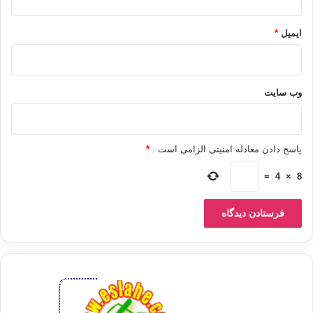
وحين قال طاغية تونس المخلوع (ابن علي) في الوقت الضائع –على سبيل المثال-
ایمیل
*
(فَهِمْتك ) أو قال فرعون مصر (مبارك) غير المأسوف عليه (أعي مطالبكم) حين لا ينفع
الوعي؛ فإن ذلك ليؤكّد حقيقة أنّهم يعلمون جملة الحقيقة في المعاناة ذات الأبعاد
المختلفة، ولكنهم يستكبرون.
وب‌ سایت
لا نريد أن نشايع تهمة القطيع التي يصف بها البعض تلك النفوس، ولكن بات من المؤكَّد
پاسخ دادن معادله امنیتی الزامی است .
*
أنّه إذا اندلعت شرارة التمرّد، فسيدرك الجميع حجم المعاناة ومستوى الانحدار في
=
4
×
8
الحياة الآدمية، ذلك أن الإنسان- في أصله- كائن مفكّر مبدع منتج وليس مجرّد آلة صماء
مستجيبة لأي مثير، أو حيوان مستهلك لجملة احتياجات غريزية في يومه وليلته كأي
حيوان بيولوجي آخر!.
وإذا كانت أقدار الله وسننه التي شاهدنا جانباً منها في ثورتي تونس ومصر قد قضت
بـأن (لكل أجل كتاب) ( الرعد: 38)؛ فإن ذلك يعني أن للصبر حدوداً، وأنّه متى طفح