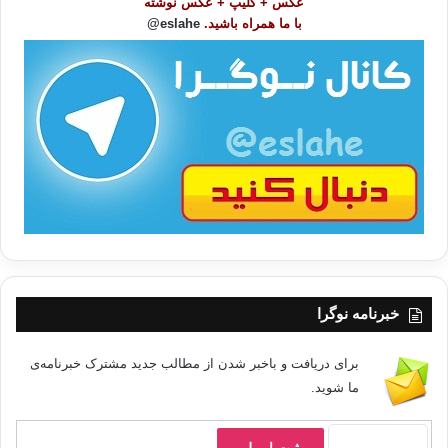
عکس + کلیپ + عکس نوشته
و
وتربيته الأصيلة، وكم من المشاهد والصور تتراءى أمامنا، حتى من أفراد أو فئات كانت
با ما همراه باشید.
eslahe@
ع
مصنفة على أنظمة القمع هنالك.
ا
ت
/
ب
ا
وإذا تذكّرنا الصورة الأخرى التي خرجت بعد انتصار الثورة في تونس أو مصر لتبرّر
مسلكها مع الطاغية، وأنها كانت واحدة من ضحاياه،؛ فإن ذلك إنما يؤكّد أن تلك أنواع من
بني البشر ظلت مقهورة، ولم تلحق بركب سفينة الحرّية، كما فعل السواد الأعظم من
أبناء الشعب، وسيتم إفراد الحديث على نحو أكثر توضيحاً في درس (سقوط المثقّف
السلطوي).
خبرنامه نوگرا
رفض الاستعلاء في الأرض
برای دریافت و باخبر شدن از مطالب جدید مشترک خبرنامه‌ی
الثورة فكرة ومبدأ وحركة، مدخلها الأساس: التفكير الواعي لدى الإنسان، الكائن
ما شوید.
المستخلف الوحيد: {وإذ قال ربّك للملائكة إني جاعل في الأرض خليفة، قالوا أتجعل فيها
من يفسد فيها ويسفك الّدماء ونحن نسبّح بحمدك ونقدّس لك، قال إني أعلم مالا