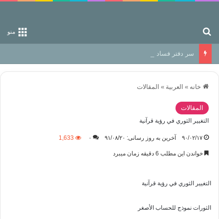
جستجو برای
منو
سر دفتر فساد در زمین‌، دوری وکناره‌گیری از راه خداست‌!
خانه
»
العربیة
»
المقالات
المقالات
التغيير الثوري في رؤية قرآنية
۹۰/۰۲/۱۷
آخرین به روز رسانی: ۹۱/۰۸/۲۰
۰
1,633
خواندن این مطلب 6 دقیقه زمان میبرد
التغيير الثوري في رؤية قرآنية
الثورات نموذج للحساب الأصغر