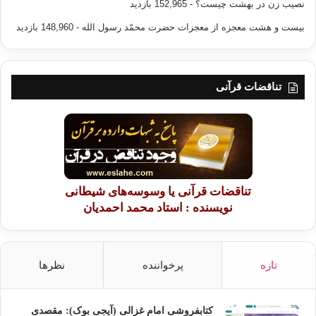
نصیب زن در بهشت چیست؟
- 152,965 بازدید
بیست و هشت معجزه از معجزات حضرت محمّد رسول الله
- 148,960 بازدید
{وكل إنسان ألزمناه طائره في عنقه ونخرج له يوم القيامة كتاباً يلقاه منشوراُ، اقرأ
كتابك كفى بنفسك اليوم عليك حسيباً} (الإسراء: 13-14)، {قل كل يعمل على شاكلته
فربكم أعلم بمن هو أهدى سبيلاً} (الإسراء: 84 )، {لا إكراه في الدين قد تبين الرشد من
تناقضات قرآنی
الغي} [ البقرة: 256]، {وقل الحق من ربكم فمن شاء فليؤمن ومن شاء فلكفر…}
(الكهف: 29)
ومن ثمرات هذا المخرج: رفض الاستعلاء في الأرض، والإفساد في الكون من أيّ كائن
تناقضات قرآنی یا وسوسه‌های شیطانی
يعيش على وجه البسيطة، لأن ذلك الإفساد –كما الإصلاح- عملية متعدّية تنعكس على
نویسنده : استاد محمد احمدیان
النّاس جميعاً: {من أجل ذلك كتبنا على بني إسرائيل أنّه من قتل نفساً بغير نفس أو فساد
في الأرض فكأنما قتل النّاس جميعا، ومن أحياها فكأنما أحيا النّاس جميعاً} ( المائدة:
32)، لتتحقق بذلك وراثة الإنسان الاستخلافية البانية بعد الاستضعاف والهوان: {ونريد أن
تازه
پرخواننده
نظرها
نمُن على الذين استضعفوا في الأرض ونجعلهم أئمة ونجعلهم الوارثين. ونمكِّن لهم في
الأرض، ونري فرعون وهامان وجنودهما منهم ما كانوا يحذرون) (القصص: 0-6).
کتابفروشی امام غزالی (آیجی بوک): مقصدی