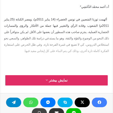
أ.د أحمد محمّد الدَّغَشِي*
ألهمت ثورتا الشعبين في تونس الخضراء (14 يناير 2011م)، ومصر الكنانة (25 يناير
2011م) الشعوب وقادة الرأي والتغيير فيها جملة من الأفكار والرؤى والمسارات
الحضارية العملية، يجزم صاحب هذه السطور أن بعضها على الأقل لم يكن متوافراً على
ذلك النحو من الوضوح والقوّة والثقة، وهو ما يستدعي دراسة تلك الظواهر، والسعي نحو
استخلاص الدروس، كي لا تضيع في غمرة الفرحة تارة، وفي ظل الحرص على استعارة
الفكرة كاملة تارة أخرى، وذلك كي يتم البناء على كل إيجابي مفيد فيها.
ومن الخطأ أن ينقدح في أذهان الكثير منّا أن مفردة الثورة مصحوبة عادة بحمل السلاح
نمایش بیشتر
والمواجهة العسكرية، فثمّة ثلاث ثورات رئيسة ناجحة –على الأقل- في عالمنا العربي
والإسلامي- ناهيك عن غيره- أثبتت وجهاً آخر للثورة السلمية.