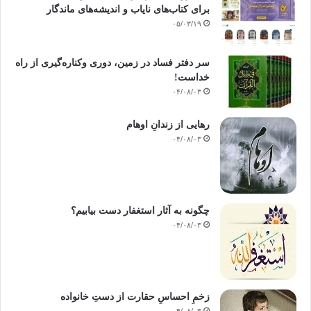
برای کتاب‌های نایاب و اندیشه‌های ماندگار
۰۵/۰۳/۱۹
وذلك هو الاستعمار المطالب به الإنسان: {هو أنشأكم من الأرض واستعمركم فيها} (
سر دفتر فساد در زمین‌، دوری وکناره‌گیری از راه
هود:61).
خداست‌!
۰۴/۰۸/۰۳
رهایی از زندانِ اوهام
وبذلك يتأكّد للمستضعفين أن معاناتهم لن تدوم، لأن ذلك ضدّ ناموس الوجود، إذ سرعان
۰۴/۰۸/۰۳
ما تتغير الأحوال، وإذا بالطغاة وزبانيتهم يعانون -في كل عصر ومصر- معاناة نفسية
وروحية حيناً وجسمية واجتماعية وسواها حيناً آخر، إذ الأيام دول بين الناس، وليست
مُلكاً أبدياً خالدا لهم، ولو دامت لغيرهم ما وصلت إليهم: {ولا تهنوا ولا تحزنوا وأنتم
الأعلون إن كنتم مؤمنين. إن يمسسكم قرح فقد مسّ القوم قرح مثله، وتلك الأيام
چگونه به آثار استغفار دست بیابیم؟
نداولها بين النّاس} (آل عمران: 139- 140)
۰۴/۰۸/۰۳
{ولا تهنوا في ابتغاء القوم إن تكونوا تألمون فإنهم يألمون كما تألمون وترجون من الله ما
لا يرجون} (النساء:104 )
زخمِ احساسِ حقارت از دستِ خانواده
والحكماء لا ينشدون الثورة ابتداء، ولا يحرصون على التمرّد لذاته، لأن أحداً لا يدري إلى
۰۴/۰۸/۰۳