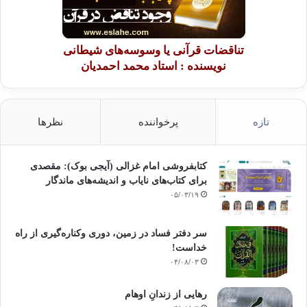
مؤلف :
دکتر یوسف قرضاوی
تناقضات قرآنی یا وسوسه‌های شیطانی
مترجم : یعقوب خوش خبر
نویسنده : استاد محمد احمدیان
انتشارات : نشر احسان
تازه
پرخواننده
نظرها
کتابفروشی امام غزالی (آیجی بوک): مقصدی
کپی آدرس
برای کتاب‌های نایاب و اندیشه‌های ماندگار
۰۵/۰۳/۱۹
سر دفتر فساد در زمین‌، دوری وکناره‌گیری از راه
خداست‌!
۰۴/۰۸/۰۳
رهایی از زندانِ اوهام