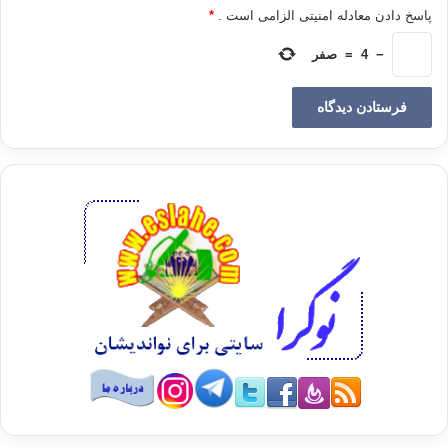
پاسخ دادن معادله امنیتی الزامی است .
*
کسی که شهوت و لذت جنسی به همه ی جاذبه هایش به سویش
−
4
=
صفر
شتافت ولی او دلیرانه از آن سر باز زد در حالی که اگر ایمانش
سست بود همه ی عوامل برای پذیرفتن آن برایش آماده بود .
جوانی زیبا در عنفوان جوانی و قدرت جوانی که در غربت است و
کسی که او را نمی شناسد تا بر اثر کارهایش سرزنش شود مجرد
است و همسری ندارد که عفت او را نگه دارد و با او از دیگری بی نیاز
گردد .زنی هم که او را به خود فرا خوانده است زنی فاسد و خیابانی
نیست بلکه زنی است صاحب مقام و زیبای .او همسر چیره ی پادشاه
است و یوسف خدمتگذار ساکن در خانه ی او است .
این یک فتنه ی عارضی و لحظه ای نبود که یوسف بدان دچار شده
بود بلکه فتنه ای همیشگی که هر صبح و شب و وقت و بی وقت در
معرض آن بود در معرض آن بود در معرض آن بود ؛ علاوه بر این این
زن پادشاه است که او را به خود خوانده است و خواسته اش را در
ابتدا با اشاره و کنایه ابراز نکرد بلکه از آغاز آشکارا به او گفت «هیت
لک :»پیش آی اما یوسف صراحتا از این عمل ابراز بیزاری و انزجار
می کند و می گوید :