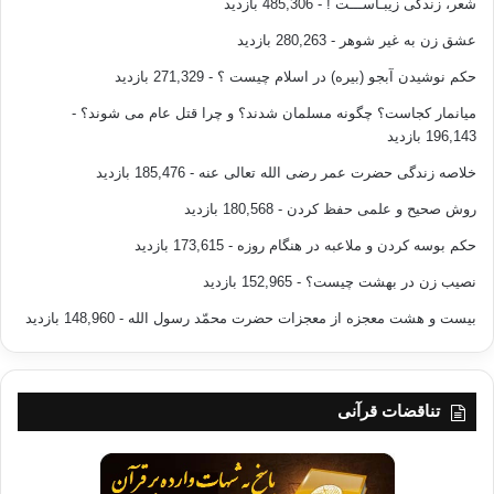
شعر، زندگی زیبـاســـت !
- 485,306 بازدید
عشق زن به غیر شوهر
- 280,263 بازدید
یاران پیامبر «ص»خدا نیز همگی جوان بودند ،پیرترین یاران پیامبر
اسلام ابو بکر صدیق(رض) است که هنگام مسلمان شدن فقط
حکم نوشیدن آبجو (بیره) در اسلام چیست ؟
- 271,329 بازدید
38سال سن داشت .
میانمار کجاست؟ چگونه مسلمان شدند؟ و چرا قتل عام می شوند؟
-
196,143 بازدید
عمر فاروق(رض) نیز هم ده سال از ابو بکر کوچکتر بود .حضرت علی
خلاصه زندگی حضرت عمر رضی الله تعالی عنه
- 185,476 بازدید
روزی که مسلمان شد کمتر
10سال سن داشت
روش صحیح و علمی حفظ کردن
- 180,568 بازدید
.و چه بسیار اند اصحابی که در هنگام مسلمان شدنشان در دهه ی
حکم بوسه کردن و ملاعبه در هنگام روزه
- 173,615 بازدید
دوم عمر خود بودند و دوازده تا پانزده سال بیشتر نداشتند –خداوند از
همه ی آنان راضی باشد -.
نصیب زن در بهشت چیست؟
- 152,965 بازدید
بیست و هشت معجزه از معجزات حضرت محمّد رسول الله
- 148,960 بازدید
از این رو مسئوولیت و وظیفه ی جوان مسلمان به ویژه در عصر
حاضر در برابر دین و امتش زیاد است و می باید خود را دریابد و به
هویت و رسالت خود در دنیا آگاه گردد .
تناقضات قرآنی
——————————————–
منبع :مسئولیت دینی نسل جوان در عصر اینترنت