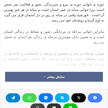
دوره ی جوانی دوره ی نیرو و سرزندگی ،شور و فعالیت ثمر بخش
است زیرا جوانی میانه ی عمر انسان است و میانه ی هر چیز بهترین
آن است ، خورشید وقتی در میانه ی روز در دل آسمان قرار می گیرد
به اوج گرما و روشنای خود می رسد .
بنابراین جوانی مرحله ی مردانگی ،شور و نشاط در زندگی انسان
است و به همین دلیل مهمترین مرحله ی زندگی هر انسان به شمار
می رود .
جوانی مرحله ی بذل و بخشش و مرحله ی استقامت و پایداری در
برابر مشکلات است .و از این رو است که حاملان دعوت آسمانی و
حامیان آنها همگی جوان بوده اند .
جوانان حاملان وحی و رسالت
:
نمایش بیشتر
خداوند پاک و بلند مرتبه در باره ی یاران موسی چنین با ما سخن می
گوید :
فَمَا آمَنَ لِمُوسَى إِلاَّ ذُرِّيَّةٌ مِّن قَوْمِهِ عَلَى خَوْفٍ مِّن فِرْعَوْنَ وَمَلَئِهِمْ أَن