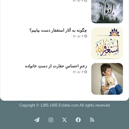
۰۴/۰۸/۰۳
چگونه به آثار استغفار دست بیابیم؟
۰۴/۰۸/۰۳
زخمِ احساسِ حقارت از دستِ خانواده
۰۴/۰۸/۰۳
Copyright © 1385-1405 Eslahe.com All rights reserved
خوراک
فیس
X
اینستاگرام
تلگرام