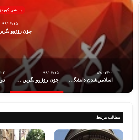
به شی کوردی
۹۸/۰۳/۱۵
چۆن رۆژوو بگرین –
/۰۲
۹۸/۰۳/۱۵
۸۷/۰۳/۲۰
اسلامي‌شدن دانشگاه‌ها؛ بزرگ‌ترين چا
چۆن رۆژوو بگرین – ٢٩
مطالب مرتبط