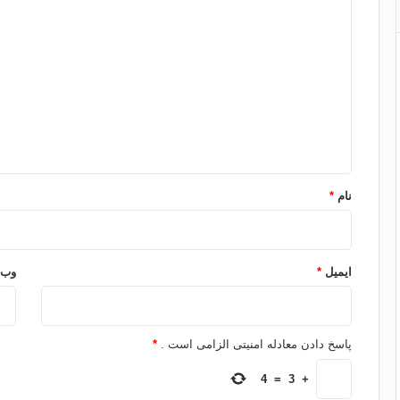
د
ی
د
گ
ا
ه
*
نام
*
ایمیل
*
وب‌
پاسخ دادن معادله امنیتی الزامی است .
*
4
=
3
+