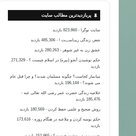
مقالات
پربازدیدترین مطالب سایت
۸۷/۰۳/۲۰
سایت نوگرا
- 823,860 بازدید
‌شدن دانشگاه‌ها؛ بزرگ‌ترين چا
شعر، زندگی زیبـاســـت !
- 485,306 بازدید
عشق زن به غیر شوهر
- 280,263 بازدید
حکم نوشیدن آبجو (بیره) در اسلام چیست ؟
- 271,329
بازدید
میانمار کجاست؟ چگونه مسلمان شدند؟ و چرا قتل عام
می شوند؟
- 196,144 بازدید
خلاصه زندگی حضرت عمر رضی الله تعالی عنه
-
185,476 بازدید
روش صحیح و علمی حفظ کردن
- 180,569 بازدید
حکم بوسه کردن و ملاعبه در هنگام روزه
- 173,616
بازدید
نصیب زن در بهشت چیست؟
- 152,965 بازدید