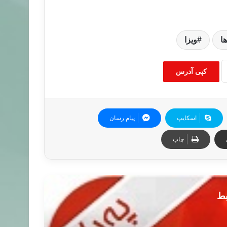
ا
ویزا
کپی آدرس
اسکایپ
پیام رسان
چاپ
بط