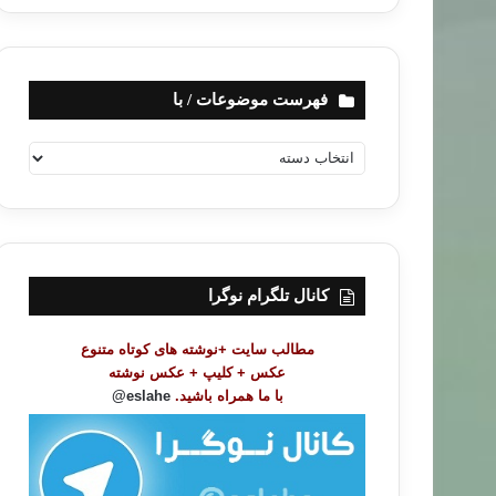
فهرست موضوعات / با
ف
ه
ر
س
ت
م
و
کانال تلگرام نوگرا
ض
و
مطالب سایت +نوشته های کوتاه متنوع
ع
عکس + کلیپ + عکس نوشته
ا
با ما همراه باشید.
eslahe@
ت
/
ب
ا