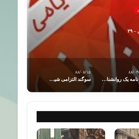
 ٢٩
۸۸/۰۸/۱۵
۸۸/۰۴
دو نامه یک روانشناس به دخترش !
سوگند التزامی شیطان در قرآن