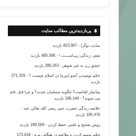
پربازدیدترین مطالب سایت
سایت نوگرا
- 823,867 بازدید
شعر، زندگی زیبـاســـت !
- 485,306 بازدید
عشق زن به غیر شوهر
- 280,263 بازدید
حکم نوشیدن آبجو (بیره) در اسلام چیست ؟
- 271,329
بازدید
میانمار کجاست؟ چگونه مسلمان شدند؟ و چرا قتل عام
می شوند؟
- 196,144 بازدید
خلاصه زندگی حضرت عمر رضی الله تعالی عنه
-
185,476 بازدید
مطالب جدید
روش صحیح و علمی حفظ کردن
- 180,569 بازدید
۹۶/۰۳/۰۹
حکم بوسه کردن و ملاعبه در هنگام روزه
- 173,616