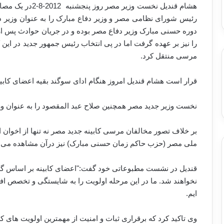
هشام قندیل نخست وزیر مصر روز پنجشنبه
2-8-2012
در یک مصا
رئیس شورای نظامی مصر و وزیر دفاع مبارک را به عنوان وزیر دف
دوره حسنی مبارک وزیر دفاع مصر بوده و در جریان حوادث پس 
را نیز بر عهده گرفت اما در پی انتخاب رئیس جمهور جدید در ای
مرسی منتقل کرد
.
قرار است هشام قندیل امروز هنگام ادای سوگند بقیه اعضای کابین
نخست وزیر جدید مصر همچنین صلاح عبد المقصود را به عنوان وز
بر خلاف تصور مخالفان مرسی کابینه جدید مصر نه تنها از اخوان
ملی مصر (حزب حاکم زمان حسنی مبارک)
نیز درآن مشاهده می
قندیل در نشست مطبوعاتی خود گفت:"اعضای کابینه بر اساس گر
نخواهند شد. ما در این مرحله اولویت را به شایستگی و تخصص افر
ایم
.
وی تاکید کرد که برقراری ثبات و امنیت از مهمترین اولویت های