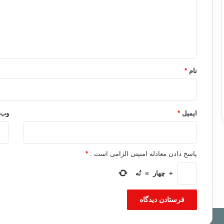
گ
ا
ه
*
نام
*
ایمیل
*
وب‌
پاسخ دادن معادله امنیتی الزامی است .
*
+
چهار
=
نُه