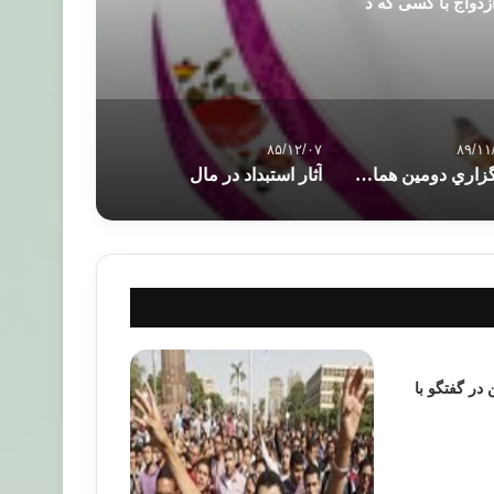
زدواج با کسی که د
۸۵/۱۲/۰۷
۸۹/۱۱
برگزاري دومين همايش شاگردان امام قرضاوي
آثار استبداد در مال
در گفتگو با