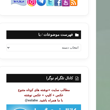
فهرست موضوعات / با
ف
ه
ر
س
ت
م
و
کانال تلگرام نوگرا
ض
و
مطالب سایت +نوشته های کوتاه متنوع
ع
عکس + کلیپ + عکس نوشته
ا
با ما همراه باشید.
eslahe@
ت
/