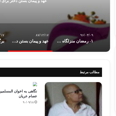
عهد و پیمان بستن دختر برای ا
/۱۷
۸۷/۱۲/۱۷
۹۶/۰۳/۰۹
۱- رمضان منزلگاه عارفان، منزل اوّل: شب زنده داری
عهد و پیمان بستن دختر برای ازدواج با کسی که د
مطالب مرتبط
نگاهی به اخوان المسلمین 
عصام عریان
۹۰/۰۹/۱۸