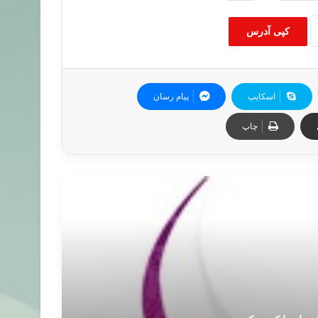
کپی آدرس
اسکایپ
پیام رسان
چاپ
بط