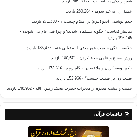
شعر، زندگی زیبـاســـت !
- 485,306 بازدید
عشق زن به غیر شوهر
- 280,264 بازدید
حکم نوشیدن آبجو (بیره) در اسلام چیست ؟
- 271,330 بازدید
میانمار کجاست؟ چگونه مسلمان شدند؟ و چرا قتل عام می شوند؟
-
196,145 بازدید
خلاصه زندگی حضرت عمر رضی الله تعالی عنه
- 185,477 بازدید
روش صحیح و علمی حفظ کردن
- 180,571 بازدید
حکم بوسه کردن و ملاعبه در هنگام روزه
- 173,616 بازدید
نصیب زن در بهشت چیست؟
- 152,966 بازدید
بیست و هشت معجزه از معجزات حضرت محمّد رسول الله
- 148,962 بازدید
تناقضات قرآنی