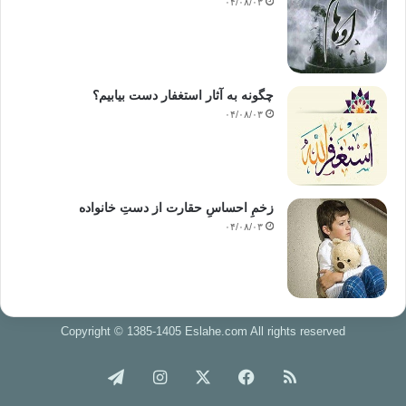
۰۴/۰۸/۰۳
چگونه به آثار استغفار دست بیابیم؟
۰۴/۰۸/۰۳
زخمِ احساسِ حقارت از دستِ خانواده
۰۴/۰۸/۰۳
Copyright © 1385-1405 Eslahe.com All rights reserved
خوراک
فیس
X
اینستاگرام
تلگرام