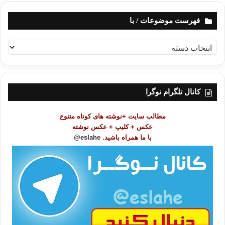
فهرست موضوعات / با
ف
ه
ر
س
ت
کانال تلگرام نوگرا
م
و
مطالب سایت +نوشته های کوتاه متنوع
ض
عکس + کلیپ + عکس نوشته
و
با ما همراه باشید.
eslahe@
ع
ا
ت
/
ب
ا