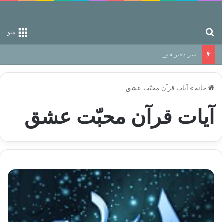
جستجو برای
منو
سر دفتر فساد در زمین‌، دوری وکناره‌گیری از راه خداست‌!
خانه
»
آیات قرآن محبّت عشق
آیات قرآن محبّت عشق