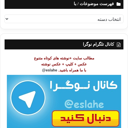
فهرست موضوعات / با
ف
ه
ر
س
ت
کانال تلگرام نوگرا
م
و
مطالب سایت +نوشته های کوتاه متنوع
ض
عکس + کلیپ + عکس نوشته
و
با ما همراه باشید.
eslahe@
ع
ا
ت
/
ب
ا