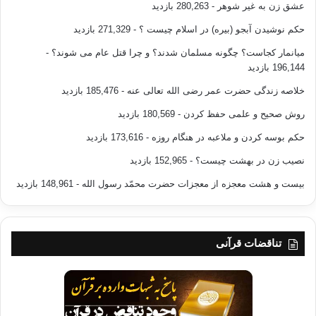
عشق زن به غیر شوهر
- 280,263 بازدید
حکم نوشیدن آبجو (بیره) در اسلام چیست ؟
- 271,329 بازدید
میانمار کجاست؟ چگونه مسلمان شدند؟ و چرا قتل عام می شوند؟
-
196,144 بازدید
خلاصه زندگی حضرت عمر رضی الله تعالی عنه
- 185,476 بازدید
روش صحیح و علمی حفظ کردن
- 180,569 بازدید
حکم بوسه کردن و ملاعبه در هنگام روزه
- 173,616 بازدید
نصیب زن در بهشت چیست؟
- 152,965 بازدید
بیست و هشت معجزه از معجزات حضرت محمّد رسول الله
- 148,961 بازدید
تناقضات قرآنی