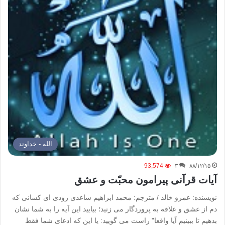
الله - خداوند
93,574
۳
۸۸/۱۲/۱۵
آیات قرآنی پیرامون محبّت و عشق
نویسنده: عمرو خالد / مترجم: محمد ابراهیم ساعدی رودی ای کسانی که
دم از عشق و علاقه به پروردگار می زنید؛ بیایید این آیه را به شما نشان
بدهیم تا ببینیم آیا واقعا" راست می گویید: یا این که ادعای شما فقط