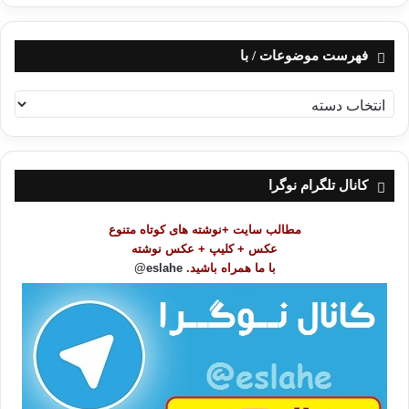
فهرست موضوعات / با
ف
ه
ر
س
ت
کانال تلگرام نوگرا
م
و
مطالب سایت +نوشته های کوتاه متنوع
ض
عکس + کلیپ + عکس نوشته
و
با ما همراه باشید.
eslahe@
ع
ا
ت
/
ب
ا