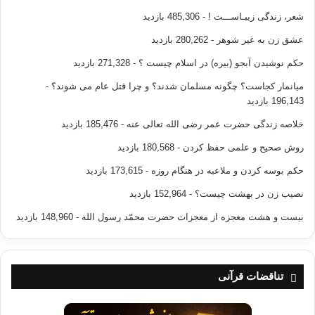
شعر، زندگی زیبـاســـت !
- 485,306 بازدید
عشق زن به غیر شوهر
- 280,262 بازدید
حکم نوشیدن آبجو (بیره) در اسلام چیست ؟
- 271,328 بازدید
میانمار کجاست؟ چگونه مسلمان شدند؟ و چرا قتل عام می شوند؟
-
196,143 بازدید
خلاصه زندگی حضرت عمر رضی الله تعالی عنه
- 185,476 بازدید
روش صحیح و علمی حفظ کردن
- 180,568 بازدید
حکم بوسه کردن و ملاعبه در هنگام روزه
- 173,615 بازدید
نصیب زن در بهشت چیست؟
- 152,964 بازدید
بیست و هشت معجزه از معجزات حضرت محمّد رسول الله
- 148,960 بازدید
تناقضات قرآنی