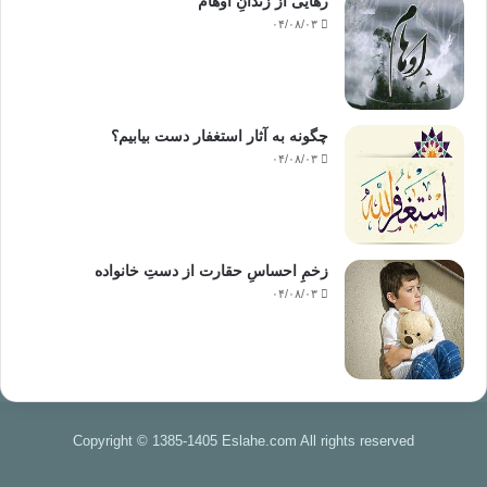
رهایی از زندانِ اوهام
۰۴/۰۸/۰۳
چگونه به آثار استغفار دست بیابیم؟
۰۴/۰۸/۰۳
زخمِ احساسِ حقارت از دستِ خانواده
۰۴/۰۸/۰۳
Copyright © 1385-1405 Eslahe.com All rights reserved