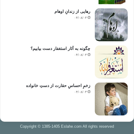
رهایی از زندانِ اوهام
۰۴/۰۸/۰۳
چگونه به آثار استغفار دست بیابیم؟
۰۴/۰۸/۰۳
زخمِ احساسِ حقارت از دستِ خانواده
۰۴/۰۸/۰۳
Copyright © 1385-1405 Eslahe.com All rights reserved