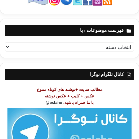
فهرست موضوعات / با
ف
ه
ر
س
ت
کانال تلگرام نوگرا
م
و
مطالب سایت +نوشته های کوتاه متنوع
ض
عکس + کلیپ + عکس نوشته
و
با ما همراه باشید.
eslahe@
ع
ا
ت
/
ب
ا