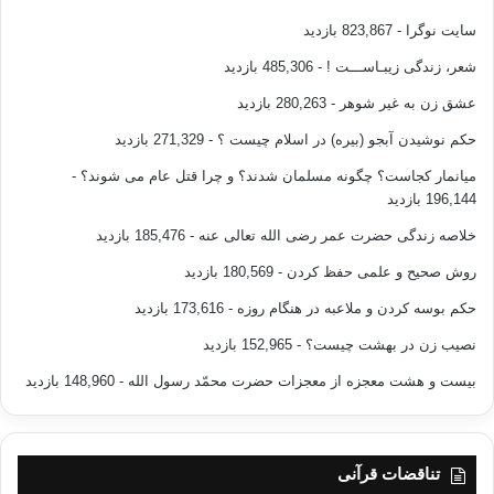
سایت نوگرا
- 823,867 بازدید
شعر، زندگی زیبـاســـت !
- 485,306 بازدید
عشق زن به غیر شوهر
- 280,263 بازدید
حکم نوشیدن آبجو (بیره) در اسلام چیست ؟
- 271,329 بازدید
میانمار کجاست؟ چگونه مسلمان شدند؟ و چرا قتل عام می شوند؟
-
196,144 بازدید
خلاصه زندگی حضرت عمر رضی الله تعالی عنه
- 185,476 بازدید
روش صحیح و علمی حفظ کردن
- 180,569 بازدید
حکم بوسه کردن و ملاعبه در هنگام روزه
- 173,616 بازدید
نصیب زن در بهشت چیست؟
- 152,965 بازدید
بیست و هشت معجزه از معجزات حضرت محمّد رسول الله
- 148,960 بازدید
تناقضات قرآنی