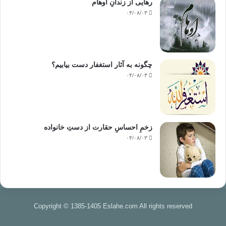
رهایی از زندانِ اوهام
۰۴/۰۸/۰۳
چگونه به آثار استغفار دست بیابیم؟
۰۴/۰۸/۰۳
زخمِ احساسِ حقارت از دستِ خانواده
۰۴/۰۸/۰۳
Copyright © 1385-1405 Eslahe.com All rights reserved