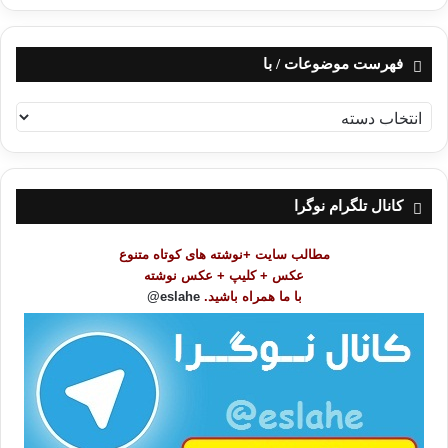
فهرست موضوعات / با
ف
ه
ر
س
ت
کانال تلگرام نوگرا
م
و
مطالب سایت +نوشته های کوتاه متنوع
ض
عکس + کلیپ + عکس نوشته
و
با ما همراه باشید.
eslahe@
ع
ا
ت
/
ب
ا