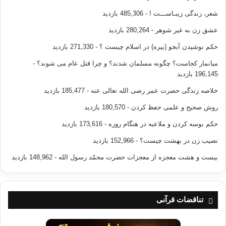
شعر، زندگی زیبـاســـت !
- 485,306 بازدید
عشق زن به غیر شوهر
- 280,264 بازدید
حکم نوشیدن آبجو (بیره) در اسلام چیست ؟
- 271,330 بازدید
میانمار کجاست؟ چگونه مسلمان شدند؟ و چرا قتل عام می شوند؟
-
196,145 بازدید
خلاصه زندگی حضرت عمر رضی الله تعالی عنه
- 185,477 بازدید
روش صحیح و علمی حفظ کردن
- 180,570 بازدید
حکم بوسه کردن و ملاعبه در هنگام روزه
- 173,616 بازدید
نصیب زن در بهشت چیست؟
- 152,966 بازدید
بیست و هشت معجزه از معجزات حضرت محمّد رسول الله
- 148,962 بازدید
تناقضات قرآنی