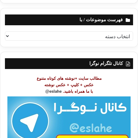
فهرست موضوعات / با
ف
ه
ر
س
ت
کانال تلگرام نوگرا
م
و
مطالب سایت +نوشته های کوتاه متنوع
ض
عکس + کلیپ + عکس نوشته
و
با ما همراه باشید.
eslahe@
ع
ا
ت
/
ب
ا