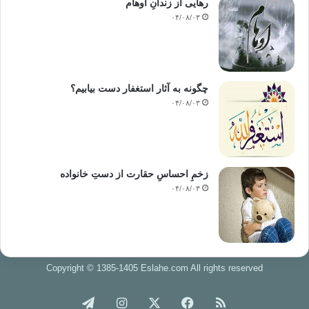
رهایی از زندانِ اوهام
۰۴/۰۸/۰۳
چگونه به آثار استغفار دست بیابیم؟
۰۴/۰۸/۰۳
زخمِ احساسِ حقارت از دستِ خانواده
۰۴/۰۸/۰۳
Copyright © 1385-1405 Eslahe.com All rights reserved
خوراک
فیس
X
اینستاگرام
تلگرام