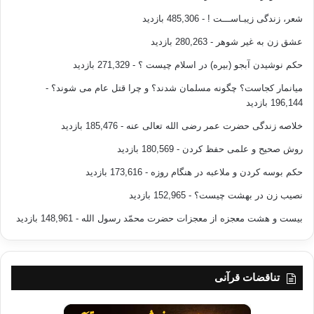
شعر، زندگی زیبـاســـت !
- 485,306 بازدید
عشق زن به غیر شوهر
- 280,263 بازدید
حکم نوشیدن آبجو (بیره) در اسلام چیست ؟
- 271,329 بازدید
میانمار کجاست؟ چگونه مسلمان شدند؟ و چرا قتل عام می شوند؟
-
196,144 بازدید
خلاصه زندگی حضرت عمر رضی الله تعالی عنه
- 185,476 بازدید
روش صحیح و علمی حفظ کردن
- 180,569 بازدید
حکم بوسه کردن و ملاعبه در هنگام روزه
- 173,616 بازدید
نصیب زن در بهشت چیست؟
- 152,965 بازدید
بیست و هشت معجزه از معجزات حضرت محمّد رسول الله
- 148,961 بازدید
تناقضات قرآنی