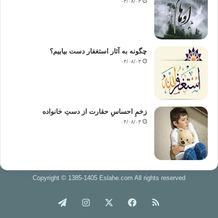
۰۴/۰۸/۰۳
چگونه به آثار استغفار دست بیابیم؟
۰۴/۰۸/۰۳
زخمِ احساسِ حقارت از دستِ خانواده
۰۴/۰۸/۰۳
Copyright © 1385-1405 Eslahe.com All rights reserved
خوراک
فیس
X
اینستاگرام
تلگرام