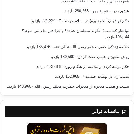
شعر، زندگی زیبـاســـت !
- 485,306 بازدید
عشق زن به غیر شوهر
- 280,263 بازدید
حکم نوشیدن آبجو (بیره) در اسلام چیست ؟
- 271,329 بازدید
میانمار کجاست؟ چگونه مسلمان شدند؟ و چرا قتل عام می شوند؟
-
196,144 بازدید
خلاصه زندگی حضرت عمر رضی الله تعالی عنه
- 185,476 بازدید
روش صحیح و علمی حفظ کردن
- 180,569 بازدید
حکم بوسه کردن و ملاعبه در هنگام روزه
- 173,616 بازدید
نصیب زن در بهشت چیست؟
- 152,965 بازدید
بیست و هشت معجزه از معجزات حضرت محمّد رسول الله
- 148,960 بازدید
تناقضات قرآنی