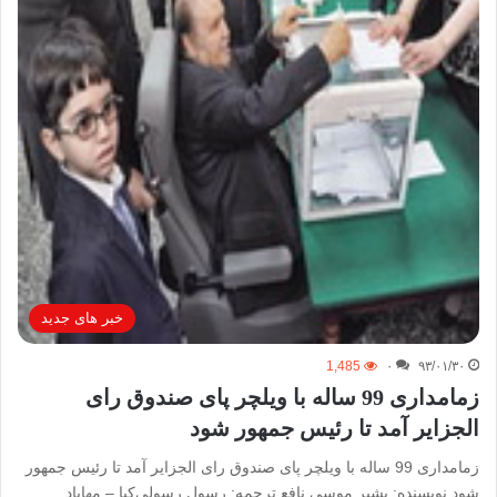
خبر های جدید
1,485
۰
۹۳/۰۱/۳۰
زمامداری 99 ساله با ویلچر پای صندوق رای
الجزایر آمد تا رئیس جمهور شود
زمامداری 99 ساله با ویلچر پای صندوق رای الجزایر آمد تا رئیس جمهور
شود نویسنده: بشير موسى نافع ترجمه: رسول رسولی‌کیا – مهاباد