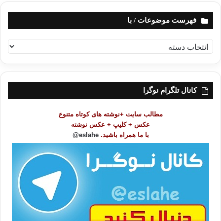
فهرست موضوعات / با
ف
ه
ر
س
ت
کانال تلگرام نوگرا
م
و
مطالب سایت +نوشته های کوتاه متنوع
ض
عکس + کلیپ + عکس نوشته
و
با ما همراه باشید.
eslahe@
ع
ا
ت
/
ب
ا