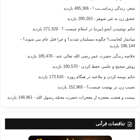
شعر، زندگی زیبـاســـت !
- 485,306 بازدید
عشق زن به غیر شوهر
- 280,263 بازدید
حکم نوشیدن آبجو (بیره) در اسلام چیست ؟
- 271,329 بازدید
میانمار کجاست؟ چگونه مسلمان شدند؟ و چرا قتل عام می شوند؟
-
196,144 بازدید
خلاصه زندگی حضرت عمر رضی الله تعالی عنه
- 185,476 بازدید
روش صحیح و علمی حفظ کردن
- 180,570 بازدید
حکم بوسه کردن و ملاعبه در هنگام روزه
- 173,616 بازدید
نصیب زن در بهشت چیست؟
- 152,965 بازدید
بیست و هشت معجزه از معجزات حضرت محمّد رسول الله
- 148,961 بازدید
تناقضات قرآنی