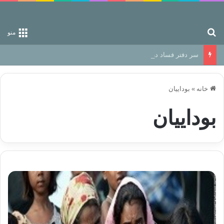
جستجو برای
منو
سر دفتر فساد در زمین‌، دوری وکناره‌گیری از راه خداست‌!
خانه
»
بوداییان
بوداییان