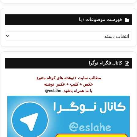
فهرست موضوعات / با
ف
ه
ر
س
ت
کانال تلگرام نوگرا
م
و
مطالب سایت +نوشته های کوتاه متنوع
ض
عکس + کلیپ + عکس نوشته
و
با ما همراه باشید.
eslahe@
ع
ا
ت
/
ب
ا