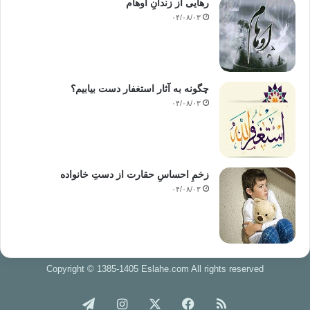
رهایی از زندانِ اوهام
۰۴/۰۸/۰۳
چگونه به آثار استغفار دست بیابیم؟
۰۴/۰۸/۰۳
زخمِ احساسِ حقارت از دستِ خانواده
۰۴/۰۸/۰۳
Copyright © 1385-1405 Eslahe.com All rights reserved
خوراک
فیس
X
اینستاگرام
تلگرام