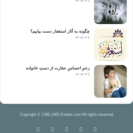
۰۴/۰۸/۰۳
چگونه به آثار استغفار دست بیابیم؟
۰۴/۰۸/۰۳
زخمِ احساسِ حقارت از دستِ خانواده
۰۴/۰۸/۰۳
Copyright © 1385-1405 Eslahe.com All rights reserved
خوراک
فیس
X
اینستاگرام
تلگرام