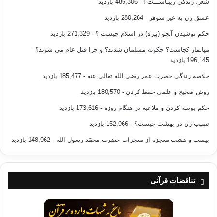
شعر، زندگی زیبـاســـت !
- 485,306 بازدید
عشق زن به غیر شوهر
- 280,264 بازدید
حکم نوشیدن آبجو (بیره) در اسلام چیست ؟
- 271,329 بازدید
میانمار کجاست؟ چگونه مسلمان شدند؟ و چرا قتل عام می شوند؟
-
196,145 بازدید
خلاصه زندگی حضرت عمر رضی الله تعالی عنه
- 185,477 بازدید
روش صحیح و علمی حفظ کردن
- 180,570 بازدید
حکم بوسه کردن و ملاعبه در هنگام روزه
- 173,616 بازدید
نصیب زن در بهشت چیست؟
- 152,966 بازدید
بیست و هشت معجزه از معجزات حضرت محمّد رسول الله
- 148,962 بازدید
تناقضات قرآنی