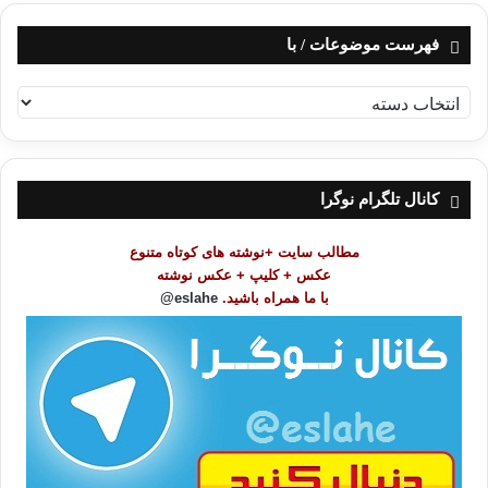
فهرست موضوعات / با
ف
ه
ر
س
ت
کانال تلگرام نوگرا
م
و
مطالب سایت +نوشته های کوتاه متنوع
ض
عکس + کلیپ + عکس نوشته
و
با ما همراه باشید.
eslahe@
ع
ا
ت
/
ب
ا