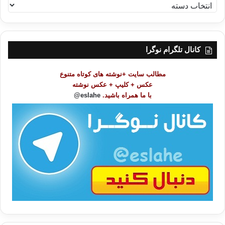
ف
ه
ر
س
ت
کانال تلگرام نوگرا
م
و
مطالب سایت +نوشته های کوتاه متنوع
ض
عکس + کلیپ + عکس نوشته
و
با ما همراه باشید.
eslahe@
ع
ا
ت
/
ب
ا