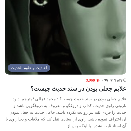
احادیث و علوم الحدیث
3,069
۰
۹۱/۱۱/۲۴
علایم جعلی بودن در سند حدیث چیست؟
علایم جعلی بودن در سند حدیث چیست؟ : محمد غزالی /مترجم: داود
ناروئی راوی حدیث، کذاب و دروغگو و معروف به دروغگویی باشد و
حدیث را فردی ثقه نیز روایت نکرده باشد. جاعل حدیث به جعل نمودن
آن اعتراف نموده باشد. راوی از استادی نقل کند که ملاقات و دیدار وی با
آن استاد ثابت نشده، یا اینکه پس از…