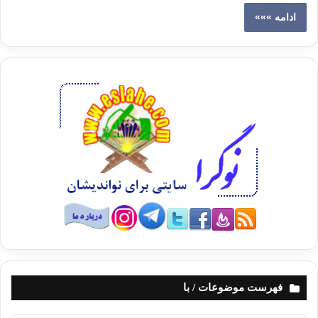
ادامه »»»
فهرست موضوعات / با