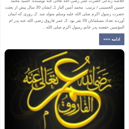
خلاصه زندگی حضرت عمر رضی الله تعالی عنه نويسنده: السيد محمد
حسين الحسينی / ترتيب: محمد أمين الباز 1ـ ايشان 30 سال پيش از بعثت
حضرت رسول اکرم صلی الله عليه وسلم متولد شد. 2ـ روزی که ايمان
آوردند تعداد مسلمانان 39 نفر بود. 3ـ عمر فاروق رضی الله عنه پدر ام
المؤمنين حفصه پدر خانم رسول اکرم صلی الله…
ادامه »»»