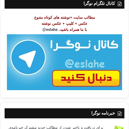
ت
کانال تلگرام نوگرا
م
و
مطالب سایت +نوشته های کوتاه متنوع
ض
عکس + کلیپ + عکس نوشته
و
با ما همراه باشید.
eslahe@
ع
ا
ت
/
ب
ا
خبرنامه نوگرا
برای دریافت و باخبر شدن از مطالب جدید مشترک خبرنامه‌ی