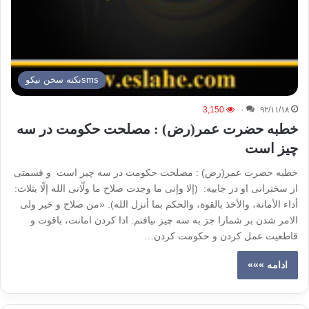
smsنكته سخن نيكو
3,150
۰
۹۲/۱۱/۱۸
خطبه حضرت عمر(رض) : مصلحت حکومت در سه
چیز است
خطبه حضرت عمر(رض) : مصلحت حکومت در سه چیز است و قسمتی
از سخنرانی او در جابیه: (إلا وإنی ما وجدت صلاح ما ولّانی الله إلّا بثلاث:
أداء الأمانة، والأخذ بالقوة، والحکم بما أنزل الله). «من صلاح و خیر ولی
الامر شدن بر شمارا جز به سه چیز نیافتم: ادا کردن امانت، باقوت و
قاطعیت عمل کردن و حکومت کردن…
ادامه »»»