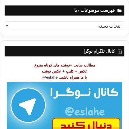
فهرست موضوعات / با
ف
ه
ر
س
ت
کانال تلگرام نوگرا
م
و
مطالب سایت +نوشته های کوتاه متنوع
ض
عکس + کلیپ + عکس نوشته
و
با ما همراه باشید.
eslahe@
ع
ا
ت
/
ب
ا