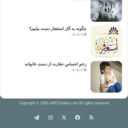
چگونه به آثار استغفار دست بیابیم؟
۰۴/۰۸/۰۳
زخمِ احساسِ حقارت از دستِ خانواده
۰۴/۰۸/۰۳
Copyright © 1385-1405 Eslahe.com All rights reserved
خوراک
فیس
X
اینستاگرام
تلگرام