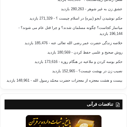
عشق زن به غیر شوهر
- 280,263 بازدید
حکم نوشیدن آبجو (بیره) در اسلام چیست ؟
- 271,329 بازدید
میانمار کجاست؟ چگونه مسلمان شدند؟ و چرا قتل عام می شوند؟
-
196,144 بازدید
خلاصه زندگی حضرت عمر رضی الله تعالی عنه
- 185,476 بازدید
روش صحیح و علمی حفظ کردن
- 180,569 بازدید
حکم بوسه کردن و ملاعبه در هنگام روزه
- 173,616 بازدید
نصیب زن در بهشت چیست؟
- 152,965 بازدید
بیست و هشت معجزه از معجزات حضرت محمّد رسول الله
- 148,961 بازدید
تناقضات قرآنی