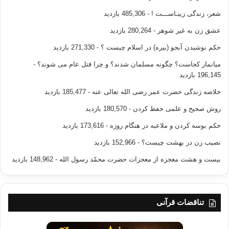
شعر، زندگی زیبـاســـت !
- 485,306 بازدید
عشق زن به غیر شوهر
- 280,264 بازدید
حکم نوشیدن آبجو (بیره) در اسلام چیست ؟
- 271,330 بازدید
میانمار کجاست؟ چگونه مسلمان شدند؟ و چرا قتل عام می شوند؟
-
196,145 بازدید
خلاصه زندگی حضرت عمر رضی الله تعالی عنه
- 185,477 بازدید
روش صحیح و علمی حفظ کردن
- 180,570 بازدید
حکم بوسه کردن و ملاعبه در هنگام روزه
- 173,616 بازدید
نصیب زن در بهشت چیست؟
- 152,966 بازدید
بیست و هشت معجزه از معجزات حضرت محمّد رسول الله
- 148,962 بازدید
تناقضات قرآنی