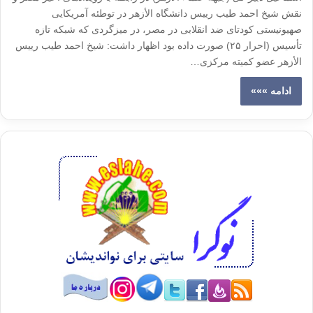
نقش شیخ احمد طیب رییس دانشگاه الأزهر در توطئه آمریکایی
صهیونیستی کودتای ضد انقلابی در مصر، در میزگردی که شبکه تازه
تأسیس (احرار ۲۵) صورت داده بود اظهار داشت: شیخ احمد طیب رییس
الأزهر عضو کمیته مرکزی…
ادامه »»»