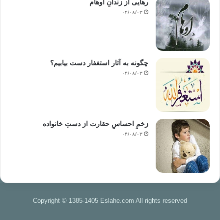
رهایی از زندانِ اوهام
۰۴/۰۸/۰۳
چگونه به آثار استغفار دست بیابیم؟
۰۴/۰۸/۰۳
زخمِ احساسِ حقارت از دستِ خانواده
۰۴/۰۸/۰۳
Copyright © 1385-1405 Eslahe.com All rights reserved