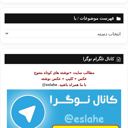
فهرست موضوعات / با
ف
ه
ر
س
ت
کانال تلگرام نوگرا
م
و
مطالب سایت +نوشته های کوتاه متنوع
ض
عکس + کلیپ + عکس نوشته
و
با ما همراه باشید.
eslahe@
ع
ا
ت
/
ب
ا