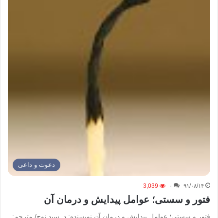
دعوت و داعی
3,039
۰
۹۱/۰۸/۱۴
فتور و سستی؛ عوامل پیدایش و درمان آن
فتور و سستی؛ عوامل پیدایش و درمان آن نویسنده: د. سید نوح/ مترجم: