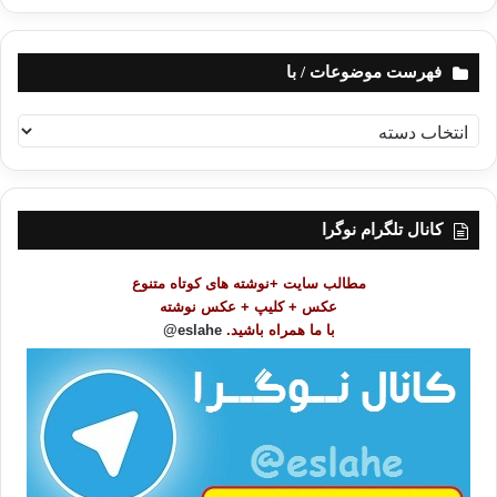
فهرست موضوعات / با
ف
ه
ر
س
ت
کانال تلگرام نوگرا
م
و
مطالب سایت +نوشته های کوتاه متنوع
ض
عکس + کلیپ + عکس نوشته
و
با ما همراه باشید.
eslahe@
ع
ا
ت
/
ب
ا