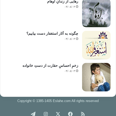
رهایی از زندانِ اوهام
۰۴/۰۸/۰۳
چگونه به آثار استغفار دست بیابیم؟
۰۴/۰۸/۰۳
زخمِ احساسِ حقارت از دستِ خانواده
۰۴/۰۸/۰۳
Copyright © 1385-1405 Eslahe.com All rights reserved
خوراک
فیس
X
اینستاگرام
تلگرام