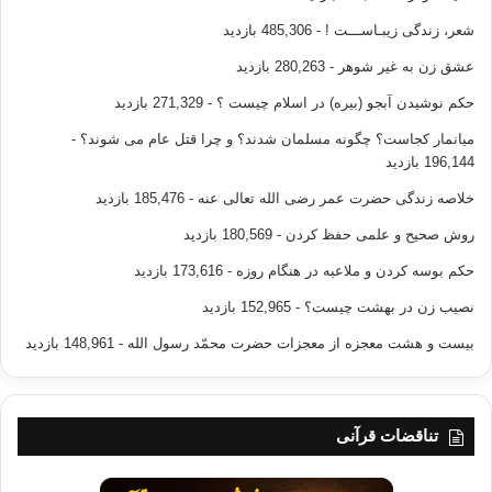
شعر، زندگی زیبـاســـت !
- 485,306 بازدید
عشق زن به غیر شوهر
- 280,263 بازدید
حکم نوشیدن آبجو (بیره) در اسلام چیست ؟
- 271,329 بازدید
میانمار کجاست؟ چگونه مسلمان شدند؟ و چرا قتل عام می شوند؟
-
196,144 بازدید
خلاصه زندگی حضرت عمر رضی الله تعالی عنه
- 185,476 بازدید
روش صحیح و علمی حفظ کردن
- 180,569 بازدید
حکم بوسه کردن و ملاعبه در هنگام روزه
- 173,616 بازدید
نصیب زن در بهشت چیست؟
- 152,965 بازدید
بیست و هشت معجزه از معجزات حضرت محمّد رسول الله
- 148,961 بازدید
تناقضات قرآنی