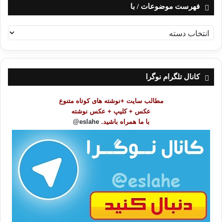
فهرست موضوعات / با
ف
ه
ر
س
ت
کانال تلگرام نوگرا
م
و
مطالب سایت +نوشته های کوتاه متنوع
ض
عکس + کلیپ + عکس نوشته
و
با ما همراه باشید.
eslahe@
ع
ا
ت
/
ب
ا