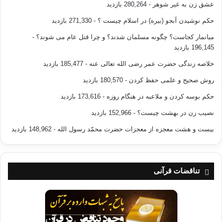
عشق زن به غیر شوهر
- 280,264 بازدید
حکم نوشیدن آبجو (بیره) در اسلام چیست ؟
- 271,330 بازدید
میانمار کجاست؟ چگونه مسلمان شدند؟ و چرا قتل عام می شوند؟
-
196,145 بازدید
خلاصه زندگی حضرت عمر رضی الله تعالی عنه
- 185,477 بازدید
روش صحیح و علمی حفظ کردن
- 180,570 بازدید
حکم بوسه کردن و ملاعبه در هنگام روزه
- 173,616 بازدید
نصیب زن در بهشت چیست؟
- 152,966 بازدید
بیست و هشت معجزه از معجزات حضرت محمّد رسول الله
- 148,962 بازدید
تناقضات قرآنی