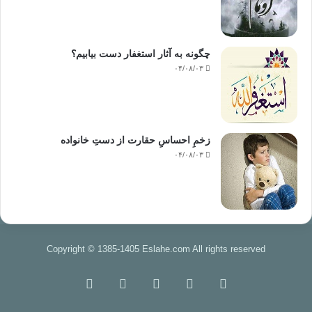
چگونه به آثار استغفار دست بیابیم؟
۰۴/۰۸/۰۳
زخمِ احساسِ حقارت از دستِ خانواده
۰۴/۰۸/۰۳
Copyright © 1385-1405 Eslahe.com All rights reserved
خوراک
فیس
X
اینستاگرام
تلگرام