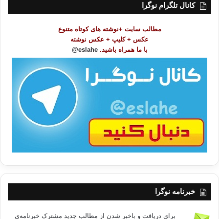
ت
کانال تلگرام نوگرا
م
و
مطالب سایت +نوشته های کوتاه متنوع
ض
عکس + کلیپ + عکس نوشته
و
با ما همراه باشید.
eslahe@
ع
ا
ت
/
ب
ا
خبرنامه نوگرا
برای دریافت و باخبر شدن از مطالب جدید مشترک خبرنامه‌ی