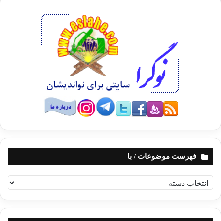
فهرست موضوعات / با
ف
ه
ر
س